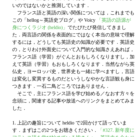
いのではないかと推測しています．
フランス語と英語の深い関係については，これまでも
この「hellog～英語史ブログ」や Voicy
「英語の語源が
身につくラジオ (heldio)」
でたびたび発信してきまし
た．両言語の関係を表面的にではなく本当の意味で理解
するには，どうしても英語史の知識が必要です．英語史
の，とりわけ外面史について入門的な知識さえあれば，
フランス語（学習）がぐんとおもしろくなりますし，加
えて英語（学習）もおもしろくなります．当然ながら英
仏史，ヨーロッパ史，世界史も一緒に学べますし，言語
は変化し変異するものだというしなやかな言語観も身に
つきます．一石二鳥どころではありません．
そこで，主にフランス語を学び始める／なおす方々を
念頭に，関連する記事や放送へのリンクをまとめてみま
した．
1. 上記の趣旨について heldio で2回かけて語っていま
す．まずはこの2つをお聴きください．
「#327. 新年度に