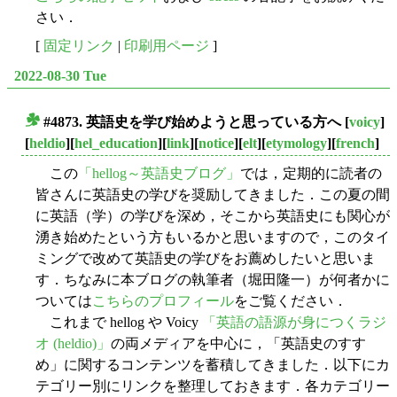
さい．
[
固定リンク
|
印刷用ページ
]
2022-08-30 Tue
#4873. 英語史を学び始めようと思っている方へ
[
voicy
]
■
[
heldio
][
hel_education
][
link
][
notice
][
elt
][
etymology
][
french
]
この
「hellog～英語史ブログ」
では，定期的に読者の
皆さんに英語史の学びを奨励してきました．この夏の間
に英語（学）の学びを深め，そこから英語史にも関心が
湧き始めたという方もいるかと思いますので，このタイ
ミングで改めて英語史の学びをお薦めしたいと思いま
す．ちなみに本ブログの執筆者（堀田隆一）が何者かに
ついては
こちらのプロフィール
をご覧ください．
これまで hellog や Voicy
「英語の語源が身につくラジ
オ (heldio)」
の両メディアを中心に，「英語史のすす
め」に関するコンテンツを蓄積してきました．以下にカ
テゴリー別にリンクを整理しておきます．各カテゴリー