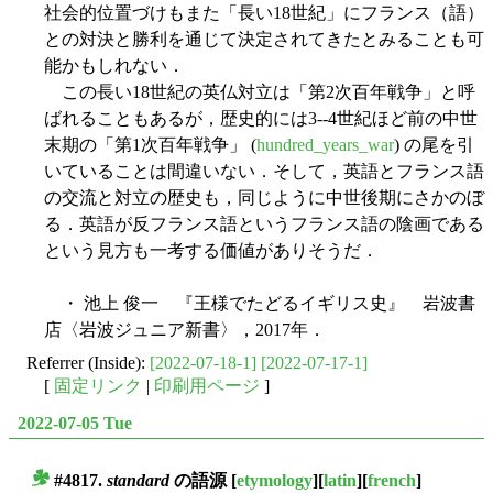
社会的位置づけもまた「長い18世紀」にフランス（語）
との対決と勝利を通じて決定されてきたとみることも可
能かもしれない．
この長い18世紀の英仏対立は「第2次百年戦争」と呼
ばれることもあるが，歴史的には3--4世紀ほど前の中世
末期の「第1次百年戦争」 (
hundred_years_war
) の尾を引
いていることは間違いない．そして，英語とフランス語
の交流と対立の歴史も，同じように中世後期にさかのぼ
る．英語が反フランス語というフランス語の陰画である
という見方も一考する価値がありそうだ．
・ 池上 俊一 『王様でたどるイギリス史』 岩波書
店〈岩波ジュニア新書〉，2017年．
Referrer (Inside):
[2022-07-18-1]
[2022-07-17-1]
[
固定リンク
|
印刷用ページ
]
2022-07-05 Tue
#4817.
standard
の語源
[
etymology
][
latin
][
french
]
■