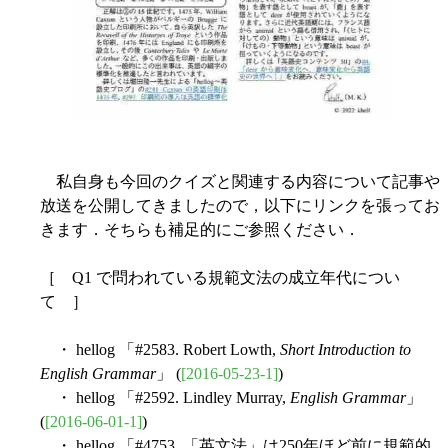
私自身も今回のクイズと関連する内容について記事や
放送を公開してきましたので，以下にリンクを張ってお
きます．そちらも補足的にご参照ください．
［ Q1 で問われている規範文法の成立年代につい
て ］
・ hellog 「#2583. Robert Lowth,
Short Introduction to
English Grammar
」 (
[2016-05-23-1]
)
・ hellog 「#2592. Lindley Murray,
English Grammar
」
(
[2016-06-01-1]
)
・ hellog 「#4753. 「英文法」は250年ほど前に規範的