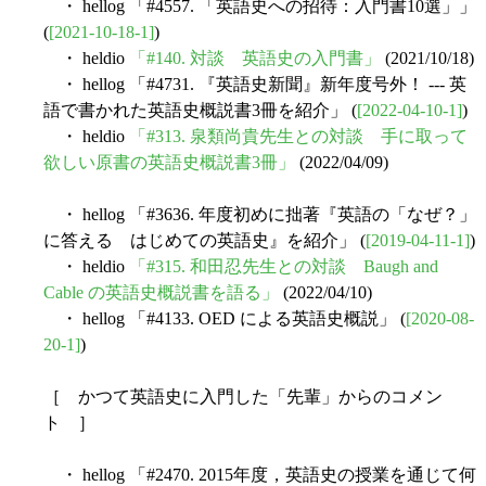
・ hellog 「#4557. 「英語史への招待：入門書10選」」
(
[2021-10-18-1]
)
・ heldio
「#140. 対談 英語史の入門書」
(2021/10/18)
・ hellog 「#4731. 『英語史新聞』新年度号外！ --- 英
語で書かれた英語史概説書3冊を紹介」 (
[2022-04-10-1]
)
・ heldio
「#313. 泉類尚貴先生との対談 手に取って
欲しい原書の英語史概説書3冊」
(2022/04/09)
・ hellog 「#3636. 年度初めに拙著『英語の「なぜ？」
に答える はじめての英語史』を紹介」 (
[2019-04-11-1]
)
・ heldio
「#315. 和田忍先生との対談 Baugh and
Cable の英語史概説書を語る」
(2022/04/10)
・ hellog 「#4133. OED による英語史概説」 (
[2020-08-
20-1]
)
［ かつて英語史に入門した「先輩」からのコメン
ト ］
・ hellog 「#2470. 2015年度，英語史の授業を通じて何