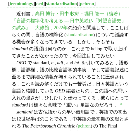
[
terminology
][
oed
][
standardisation
][
pchron
]
近刊書，
高田 博行・田中 牧郎・堀田 隆一（編著）
『言語の標準化を考える --- 日中英独仏「対照言語史」
の試み』 大修館，2022年
の紹介と関連して，ここしば
らくの間，言語の標準化 (
standardisation
) について議論す
る機会が多くなってきている．しかし，そもそも
standard
の語源は何なのか．これまで hellog で取り上げ
てきたことがなかったので，今回注目してみたい．
OED
で standard,
n.
,
adj.
, and
int.
を引いてみると，語形
欄，語源欄，語の比較言語学的事実，そして語義記述に
至るまで詳細な情報が与えられていることに圧倒され
る．これを読み解くだけでも一苦労だ．日々英語という
言語と格闘している
OED
編者たちの，この語への思い
入れの強さが，ひしひしと伝わってくる．彼らにとって
standard
は様々な意味で「重い」単語なのだろう．
*
standard
は古仏語からの早い借用語で，英語での初出
は12世紀半ばのことである．中英語の最初期の文献とさ
れる
The Peterborough Chronicle
(
pchron
) の The Final