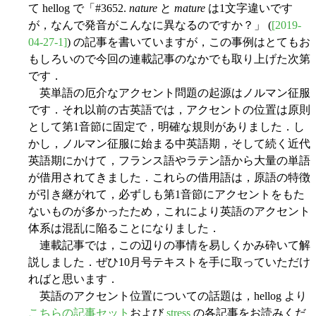
て hellog で「#3652.
nature
と
mature
は1文字違いです
が，なんで発音がこんなに異なるのですか？」 (
[2019-
04-27-1]
) の記事を書いていますが，この事例はとてもお
もしろいので今回の連載記事のなかでも取り上げた次第
です．
英単語の厄介なアクセント問題の起源はノルマン征服
です．それ以前の古英語では，アクセントの位置は原則
として第1音節に固定で，明確な規則がありました．し
かし，ノルマン征服に始まる中英語期，そして続く近代
英語期にかけて，フランス語やラテン語から大量の単語
が借用されてきました．これらの借用語は，原語の特徴
が引き継がれて，必ずしも第1音節にアクセントをもた
ないものが多かったため，これにより英語のアクセント
体系は混乱に陥ることになりました．
連載記事では，この辺りの事情を易しくかみ砕いて解
説しました．ぜひ10月号テキストを手に取っていただけ
ればと思います．
英語のアクセント位置についての話題は，hellog より
こちらの記事セット
および
stress
の各記事をお読みくだ