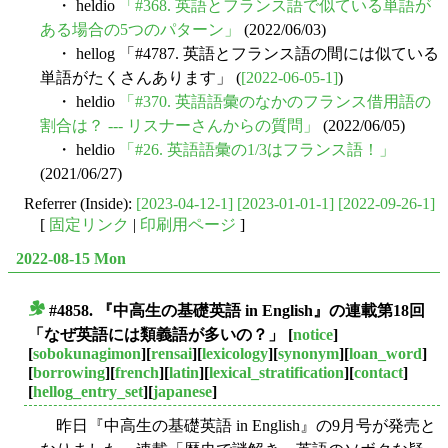
・ heldio
「#368. 英語とフランス語で似ている単語が
ある場合の5つのパターン」
(2022/06/03)
・ hellog 「#4787. 英語とフランス語の間には似ている
単語がたくさんあります」 (
[2022-06-05-1]
)
・ heldio
「#370. 英語語彙のなかのフランス借用語の
割合は？ --- リスナーさんからの質問」
(2022/06/05)
・ heldio
「#26. 英語語彙の1/3はフランス語！」
(2021/06/27)
Referrer (Inside):
[2023-04-12-1]
[2023-01-01-1]
[2022-09-26-1]
[
固定リンク
|
印刷用ページ
]
2022-08-15 Mon
#4858. 『中高生の基礎英語 in English』の連載第18回
■
「なぜ英語には類義語が多いの？」
[
notice
]
[
sobokunagimon
][
rensai
][
lexicology
][
synonym
][
loan_word
]
[
borrowing
][
french
][
latin
][
lexical_stratification
][
contact
]
[
hellog_entry_set
][
japanese
]
昨日『中高生の基礎英語 in English』の9月号が発売と