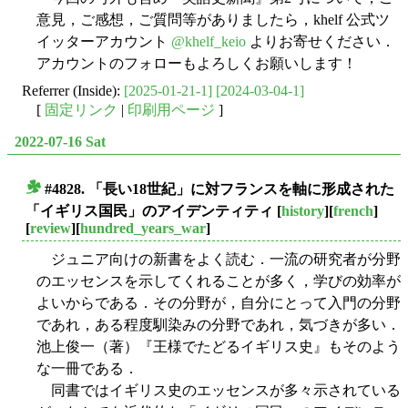
意見，ご感想，ご質問等がありましたら，khelf 公式ツ
イッターアカウント
@khelf_keio
よりお寄せください．
アカウントのフォローもよろしくお願いします！
Referrer (Inside):
[2025-01-21-1]
[2024-03-04-1]
[
固定リンク
|
印刷用ページ
]
2022-07-16 Sat
#4828. 「長い18世紀」に対フランスを軸に形成された
■
「イギリス国民」のアイデンティティ
[
history
][
french
]
[
review
][
hundred_years_war
]
ジュニア向けの新書をよく読む．一流の研究者が分野
のエッセンスを示してくれることが多く，学びの効率が
よいからである．その分野が，自分にとって入門の分野
であれ，ある程度馴染みの分野であれ，気づきが多い．
池上俊一（著）『王様でたどるイギリス史』もそのよう
な一冊である．
同書ではイギリス史のエッセンスが多々示されている