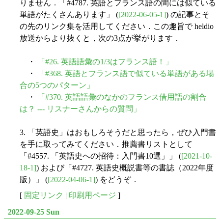
りません．「#4787. 英語とフランス語の間には似ている
単語がたくさんあります」 (
[2022-06-05-1]
) の記事とそ
の先のリンク集を活用してください．この趣旨で heldio
放送からより抜くと，次の3点が挙がります．
・
「#26. 英語語彙の1/3はフランス語！」
・
「#368. 英語とフランス語で似ている単語がある場
合の5つのパターン」
・
「#370. 英語語彙のなかのフランス借用語の割合
は？ --- リスナーさんからの質問」
3. 「英語史」はおもしろそうだと思ったら，ぜひ入門書
を手に取ってみてください．推薦書リストとして
「#4557. 「英語史への招待：入門書10選」」 (
[2021-10-
18-1]
) および「#4727. 英語史概説書等の書誌（2022年度
版）」 (
[2022-04-06-1]
) をどうぞ．
[
固定リンク
|
印刷用ページ
]
2022-09-25 Sun