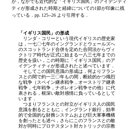
が，なかでも近代的な「イギリス国民」のアイデンティ
ティが形成された時期と経緯についての1節が印象に残
っている．pp. 125--26 より引用する．
「イギリス国民」の形成
リンダ・コリーという現代イギリスの歴史家
は，一七〇七年のイングランドとウェールズへ
のスコットランド合併を定めた合同法からヴィ
クトリア時代が正式に始まる一八三七年までの
歴史を扱い，この時期に「イギリス国民」のア
イデンティティが形成されたと述べています．
そしてこの国民意識の形成は，何よりフラン
スとの間で約一三〇年もの間，断続的かつ熾烈
な戦争（スペイン継
承戦争，オーストリア継承
戦争，七年戦争，ナポレオン戦争その他）に代
表される，根深い敵対感情に負っているとして
います．
つまりフランスとの対立がイギリス人の国民
意識を創るとともに，イングランド銀行，効率
的で全国的な財務システムおよび巨大軍事機構
を創ったとも述べ，さらにこのフランスとの敵
対が同時にプロテスタント対カトリックの宗教