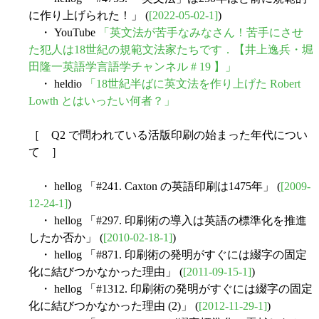
に作り上げられた！」 (
[2022-05-02-1]
)
・ YouTube
「英文法が苦手なみなさん！苦手にさせ
た犯人は18世紀の規範文法家たちです．【井上逸兵・堀
田隆一英語学言語学チャンネル # 19 】」
・ heldio
「18世紀半ばに英文法を作り上げた Robert
Lowth とはいったい何者？」
［ Q2 で問われている活版印刷の始まった年代につい
て ］
・ hellog 「#241. Caxton の英語印刷は1475年」 (
[2009-
12-24-1]
)
・ hellog 「#297. 印刷術の導入は英語の標準化を推進
したか否か」 (
[2010-02-18-1]
)
・ hellog 「#871. 印刷術の発明がすぐには綴字の固定
化に結びつかなかった理由」 (
[2011-09-15-1]
)
・ hellog 「#1312. 印刷術の発明がすぐには綴字の固定
化に結びつかなかった理由 (2)」 (
[2012-11-29-1]
)