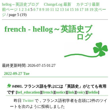
hellog～英語史ブログ
ChangeLog 最新
カテゴリ最新
前ページ
1
2
3
4
5
6
7
8
9
10
11
12
13
14
15
16
17
18
19
次ペー
ジ
/ page 5 (19)
french -
hellog～英語史ブ
ログ
最終更新時間: 2026-07-15 01:27
2022-09-27 Tue
#4901. フランス語を学ぶには「英語史」がとても有用
■
です
[
hel_education
][
french
][
notice
][
link
][
voicy
][
heldio
]
昨日
Twitter
で，フランス語初学者を念頭に2件のツイ
ートを次のように投稿しました