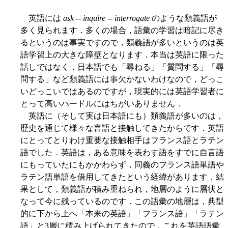
英語には
ask
--
inquire
--
interrogate
のような類義語が
多く見られます．多くの場合，語彙の学習は暗記に尽き
るというのは事実ですので，類義語が多いというのは英
語学習上の大きな障壁となります．本当は英語に限った
話しではなく，日本語でも「尋ねる」「質問する」「尋
問する」など類義語には事欠かないわけなので，どっこ
いどっこいではあるのですが，現実的には英語学習者に
とって高いハードルにはちがいありません．
英語に（そして実は日本語にも）類義語が多いのは，
歴史を通じて様々な言語と接触してきたからです．英語
にとってとりわけ重要な接触相手はフランス語とラテン
語でした．英語は，ある意味を表わす語をすでに自言語
にもっていたにもかかわらず，同義のフランス語単語や
ラテン語単語を借用してきたという経緯があります．結
果として，類義語が積み重ねられ，地層のように層状と
なって今に残っているのです．この語彙の地層は，典型
的に下から上へ「本来の英語」「フランス語」「ラテン
語」と3層に積み上げられてきたので，これを英語語彙