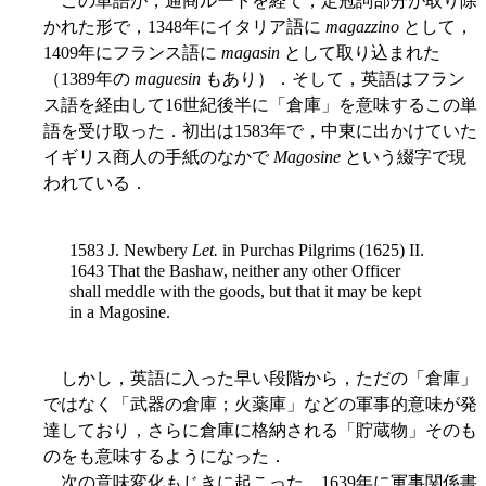
この単語が，通商ルートを経て，定冠詞部分が取り除
かれた形で，1348年にイタリア語に
magazzino
として，
1409年にフランス語に
magasin
として取り込まれた
（1389年の
maguesin
もあり）．そして，英語はフラン
ス語を経由して16世紀後半に「倉庫」を意味するこの単
語を受け取った．初出は1583年で，中東に出かけていた
イギリス商人の手紙のなかで
Magosine
という綴字で現
われている．
1583 J. Newbery
Let.
in Purchas Pilgrims (1625) II.
1643 That the Bashaw, neither any other Officer
shall meddle with the goods, but that it may be kept
in a Magosine.
しかし，英語に入った早い段階から，ただの「倉庫」
ではなく「武器の倉庫；火薬庫」などの軍事的意味が発
達しており，さらに倉庫に格納される「貯蔵物」そのも
のをも意味するようになった．
次の意味変化もじきに起こった．1639年に軍事関係書