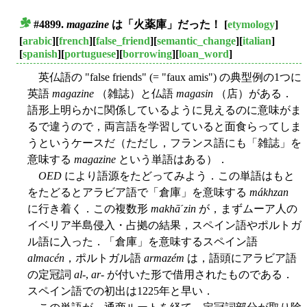
#4899.
magazine
は「火薬庫」だった！
[
etymology
]
■
[
arabic
][
french
][
false_friend
][
semantic_change
][
italian
]
[
spanish
][
portuguese
][
borrowing
][
loan_word
]
英仏語の "false friends" (= "faux amis") の典型例の1つに
英語
magazine
（雑誌）と仏語
magasin
（店）がある．
語形上明らかに関係しているように見えるのに意味がま
るで違うので，両言語を学習していると面食らってしま
うというケースだ（ただし，フランス語にも「雑誌」を
意味する
magazine
という単語はある）．
OED
により語源をたどってみよう．この単語はもと
をたどるとアラビア語で「倉庫」を意味する
mákhzan
に行き着く．この複数形
makhāˊzin
が，まずムーア人の
イベリア半島侵入・占拠の結果，スペイン語やポルトガ
ル語に入った．「倉庫」を意味するスペイン語
almacén
，ポルトガル語
armazém
は，語頭にアラビア語
の定冠詞
al
-,
ar
- が付いた形で借用されたものである．
スペイン語での初出は1225年と早い．