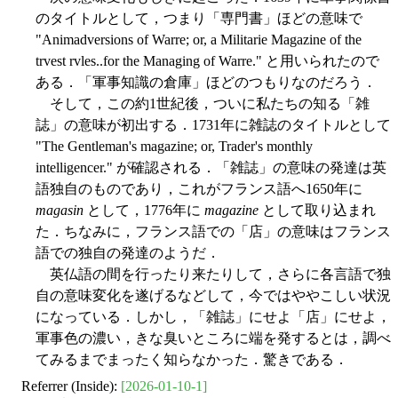
のタイトルとして，つまり「専門書」ほどの意味で
"Animadversions of Warre; or, a Militarie Magazine of the
trvest rvles..for the Managing of Warre." と用いられたので
ある．「軍事知識の倉庫」ほどのつもりなのだろう．
そして，この約1世紀後，ついに私たちの知る「雑
誌」の意味が初出する．1731年に雑誌のタイトルとして
"The Gentleman's magazine; or, Trader's monthly
intelligencer." が確認される．「雑誌」の意味の発達は英
語独自のものであり，これがフランス語へ1650年に
magasin
として，1776年に
magazine
として取り込まれ
た．ちなみに，フランス語での「店」の意味はフランス
語での独自の発達のようだ．
英仏語の間を行ったり来たりして，さらに各言語で独
自の意味変化を遂げるなどして，今ではややこしい状況
になっている．しかし，「雑誌」にせよ「店」にせよ，
軍事色の濃い，きな臭いところに端を発するとは，調べ
てみるまでまったく知らなかった．驚きである．
Referrer (Inside):
[2026-01-10-1]