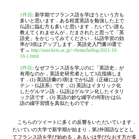
1件目
: 新学期でフランス語を学ぼうという方も
多いと思います．ある程度英語を勉強した上で
仏語に臨む方も多いと思います．たいてい誰も
教えてくれませんが，だまされたと思って「英
語史」をかじってみてください．仏語学習の効
率が3倍はアップします．英語史入門書10選で
す→
http://user.keio.ac.jp/~rhotta/hellog/2021-10-
18-1.html
2件目
: なぜフランス語を学ぶのに「英語史」が
有用なのか，英語史研究者として3点指摘しま
す．(1) 英語語彙の3割までが仏語（正確にはラ
テン・仏語系）です，(2) 英語はイタリック化
したゲルマン語，仏語はゲルマン化したイタリ
ック語です，(3) 英語の妙な綴字の何割かは仏
語の綴字習慣を真似たものです．
こちらのツイートに多くの反響をいただいています．
たいていの大学で新学期が始まり，第2外国語などとし
てフランス語を学び始める，あるいは学びなおす方が多