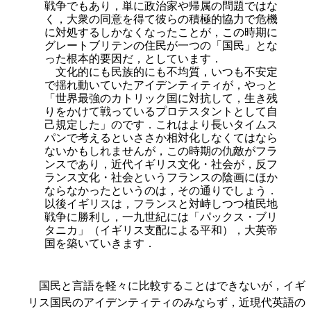
戦争でもあり，単に政治家や帰属の問題ではな
く，大衆の同意を得て彼らの積極的協力で危機
に対処するしかなくなったことが，この時期に
グレートブリテンの住民が一つの「国民」とな
った根本的要因だ，としています．
文化的にも民族的にも不均質，いつも不安定
で揺れ動いていたアイデンティティが，やっと
「世界最強のカトリック国に対抗して，生き残
りをかけて戦っているプロテスタントとして自
己規定した」のです．これはより長いタイムス
パンで考えるといささか相対化しなくてはなら
ないかもしれませんが，この時期の仇敵がフラ
ンスであり，近代イギリス文化・社会が，反フ
ランス文化・社会というフランスの陰画にほか
ならなかったというのは，その通りでしょう．
以後イギリスは，フランスと対峙しつつ植民地
戦争に勝利し，一九世紀には「パックス・ブリ
タニカ」（イギリス支配による平和），大英帝
国を築いていきます．
国民と言語を軽々に比較することはできないが，イギ
リス国民のアイデンティティのみならず，近現代英語の