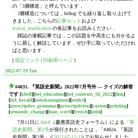
の「3層構造」と呼んでいます．
3層構造については，hellog でも繰り返し取り上げて
きました．こちらの
記事セット
および
lexical_stratification
の各記事をお読みください．
雑誌の連載記事では，この話題を中高生にも分かるよ
うに易しく解説しています．ぜひ手に取っていただけれ
ばと思います．
[
固定リンク
|
印刷用ページ
]
2022-07-19 Tue
#4831. 『英語史新聞』2022年7月号外 --- クイズの解答
■
です
[
khelf
][
hel_education
][
hel_contents_50_2022
][
link
]
[
hel_herald
][
sobokunagimon
][
notice
]
[
prescriptive_grammar
][
prescriptivism
][
caxton
][
printing
]
[
semantic_change
][
loan_word
][
french
][
latin
]
7月11日に
khelf
（慶應英語史フォーラム）による
『英
語史新聞』第2号
が発行されたことは，「#4824. 『英語
史新聞』第2号」 (
[2022-07-12-1]
) でお知らせしました．