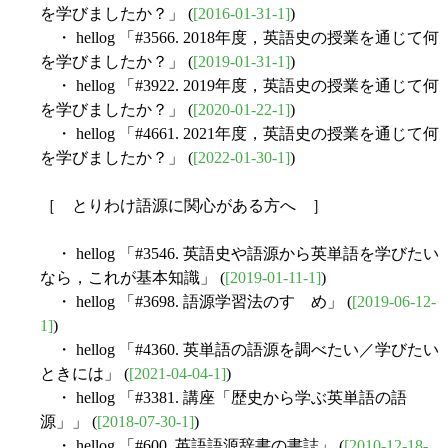
を学びましたか？」 (
[2016-01-31-1]
)
・ hellog 「#3566. 2018年度，英語史の授業を通じて何
を学びましたか？」 (
[2019-01-31-1]
)
・ hellog 「#3922. 2019年度，英語史の授業を通じて何
を学びましたか？」 (
[2020-01-22-1]
)
・ hellog 「#4661. 2021年度，英語史の授業を通じて何
を学びましたか？」 (
[2022-01-30-1]
)
［ とりわけ語源に関心がある方へ ］
・ hellog 「#3546. 英語史や語源から英単語を学びたい
なら，これが基本知識」 (
[2019-01-11-1]
)
・ hellog 「#3698. 語源学習法のすゝめ」 (
[2019-06-12-
1]
)
・ hellog 「#4360. 英単語の語源を調べたい／学びたい
ときには」 (
[2021-04-04-1]
)
・ hellog 「#3381. 講座「歴史から学ぶ英単語の語
源」」 (
[2018-07-30-1]
)
・ hellog 「#600. 英語語源辞書の書誌」 (
[2010-12-18-