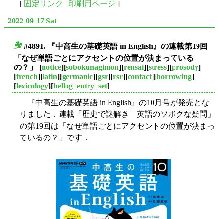
[
固定リンク
|
印刷用ページ
]
2022-09-17 Sat
#4891. 『中高生の基礎英語 in English』の連載第19回
■
「なぜ単語ごとにアクセントの位置が決まっている
の？」
[
notice
][
sobokunagimon
][
rensai
][
stress
][
prosody
]
[
french
][
latin
][
germanic
][
gsr
][
rsr
][
contact
][
borrowing
]
[
lexicology
][
hellog_entry_set
]
『中高生の基礎英語 in English』の10月号が発売とな
りました．連載「歴史で謎解き 英語のソボクな疑問」
の第19回は「なぜ単語ごとにアクセントの位置が決まっ
ているの？」です．