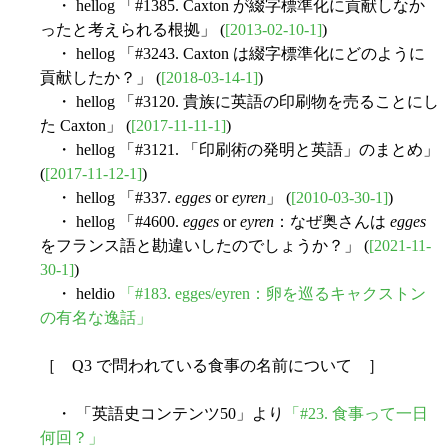
・ hellog 「#1385. Caxton が綴字標準化に貢献しなか
ったと考えられる根拠」 (
[2013-02-10-1]
)
・ hellog 「#3243. Caxton は綴字標準化にどのように
貢献したか？」 (
[2018-03-14-1]
)
・ hellog 「#3120. 貴族に英語の印刷物を売ることにし
た Caxton」 (
[2017-11-11-1]
)
・ hellog 「#3121. 「印刷術の発明と英語」のまとめ」
(
[2017-11-12-1]
)
・ hellog 「#337.
egges
or
eyren
」 (
[2010-03-30-1]
)
・ hellog 「#4600.
egges
or
eyren
：なぜ奥さんは
egges
をフランス語と勘違いしたのでしょうか？」 (
[2021-11-
30-1]
)
・ heldio
「#183. egges/eyren：卵を巡るキャクストン
の有名な逸話」
［ Q3 で問われている食事の名前について ］
・ 「英語史コンテンツ50」より
「#23. 食事って一日
何回？」