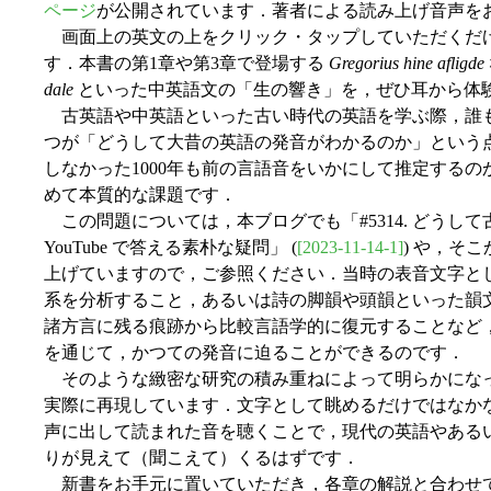
ページ
が公開されています．著者による読み上げ音声を
画面上の英文の上をクリック・タップしていただくだ
す．本書の第1章や第3章で登場する
Gregorius hine afligde
dale
といった中英語文の「生の響き」を，ぜひ耳から体
古英語や中英語といった古い時代の英語を学ぶ際，誰も
つが「どうして大昔の英語の発音がわかるのか」という
しなかった1000年も前の言語音をいかにして推定する
めて本質的な課題です．
この問題については，本ブログでも「#5314. どうして古
YouTube で答える素朴な疑問」 (
[2023-11-14-1]
) や，そ
上げていますので，ご参照ください．当時の表音文字と
系を分析すること，あるいは詩の脚韻や頭韻といった韻
諸方言に残る痕跡から比較言語学的に復元することなど
を通じて，かつての発音に迫ることができるのです．
そのような緻密な研究の積み重ねによって明らかにな
実際に再現しています．文字として眺めるだけではなか
声に出して読まれた音を聴くことで，現代の英語やある
りが見えて（聞こえて）くるはずです．
新書をお手元に置いていただき，各章の解説と合わせ