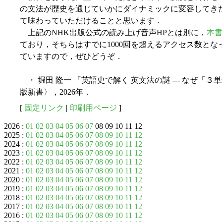
の文法が歴史を通じていかにダイナミックに変容してき
て味わっていただけることと思います．
上記のNHK出版公式の読み上げ音声HPとは別に，
本書
ており，そちらはすでに1000回を超えるアクセス数と
ていますので，ぜひどうぞ．
・ 堀田 隆一 『英語史で解く 英文法の謎 --- なぜ「３
版新書〉，2026年．
[
固定リンク
|
印刷用ページ
]
2026 :
01
02
03
04
05
06
07
08 09 10 11 12
2025 :
01
02
03
04
05
06
07
08
09
10
11
12
2024 :
01
02
03
04
05
06
07
08
09
10
11
12
2023 :
01
02
03
04
05
06
07
08
09
10
11
12
2022 :
01
02
03
04
05
06
07
08
09
10
11
12
2021 :
01
02
03
04
05
06
07
08
09
10
11
12
2020 :
01
02
03
04
05
06
07
08
09
10
11
12
2019 :
01
02
03
04
05
06
07
08
09
10
11
12
2018 :
01
02
03
04
05
06
07
08
09
10
11
12
2017 :
01
02
03
04
05
06
07
08
09
10
11
12
2016 :
01
02
03
04
05
06
07
08
09
10
11
12