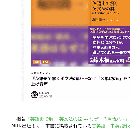
拙著
『英語史で解く 英文法の謎 --- なぜ「３単現の 
NHK出版より，本書に掲載されている
古英語・中英語部