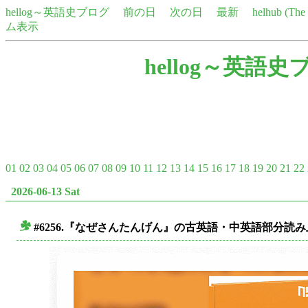
hellog～英語史ブログ
前の日
次の日
最新
helhub (Th
ム表示
hellog～英語史
01
02
03
04
05
06
07
08
09
10
11
12
13
14
15
16
17
18
19
20
21
22
2026-06-13 Sat
#6256.『なぜさんたんげん』の古英語・中英語部分読み
■