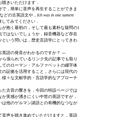
お聴きいただけます．
けで，簡単に音声を再生することができま
などの古英語文や，
Ich was in one sumere
験してみてください．
が抱く最初の，そして最も素朴な疑問の1
点ではないでしょうか．録音機器など存在
のかという問いは，歴史言語学にとってきわ
英語の発音がわかるのですか？ ---
こから張られているリンク先の記事でも取り
してのローマン・アルファベットの綴字体
文の証拠を活用すること，さらには現代の
，様々な文献学的・言語学的なアプローチ
った古音の響きを，今回の特設ページでは
なか実感が湧きにくい中世の英語ですが，
いは他のゲルマン諸語との有機的なつなが
て音声を聴き進めていただけますと，英語