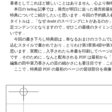
著者としてこれほど嬉しいことはありません．心より御
本日の hellog 記事では，発売が明日に迫った発売前最後
特典についてご紹介したいと思います．今回の予約購入者に
タイトルは，「なぜ doubt のスペリングに b がある
定コンテンツとなりますので，ぜひこの最後のタイミングで
いです．
今回の書き下ろし特典節は，単なるおまけのコラムで
込むスタイルで書かれており，とりわけ第3章第4節や第
思います．実際に，入手されたら本書を印刷してページ
です．そのために，なんと配布される PDF は最初から
編集の田中菜乃香さんの芸の細かさにも要注目です．こ
ここで，特典節 PDF の最初のページの冒頭部分を画