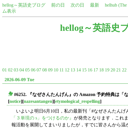
hellog～英語史ブログ
前の日
次の日
最新
helhub (Th
ム表示
hellog～英語史
01
02
03
04
05
06
07
08
09
10
11
12
13
14
15
16
17
18
19
20
21
22
2026-06-09 Tue
#6252. 『なぜさんたんげん』の Amazon 予約特典は「
■
[
notice
][
nazesantangen
][
etymological_respelling
]
いよいよ明日6月10日，私の最新刊「#なぜさんたんげ
「３単現の s」をつけるのか』
が発売となります．これまで本
報活動を展開してまいりましたが，すでに皆さんから温