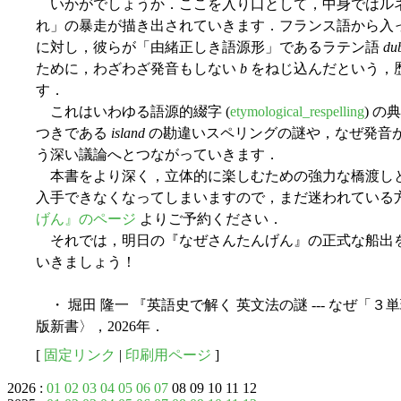
いかがでしょうか．ここを入り口として，中身ではル
れ」の暴走が描き出されていきます．フランス語から入
に対し，彼らが「由緒正しき語源形」であるラテン語
dub
ために，わざわざ発音もしない
b
をねじ込んだという，
す．
これはいわゆる語源的綴字 (
etymological_respelling
) 
つきである
island
の勘違いスペリングの謎や，なぜ発音
う深い議論へとつながっていきます．
本書をより深く，立体的に楽しむための強力な橋渡しとな
入手できなくなってしまいますので，まだ迷われている
げん』のページ
よりご予約ください．
それでは，明日の『なぜさんたんげん』の正式な船出
いきましょう！
・ 堀田 隆一 『英語史で解く 英文法の謎 --- なぜ「３
版新書〉，2026年．
[
固定リンク
|
印刷用ページ
]
2026 :
01
02
03
04
05
06
07
08 09 10 11 12