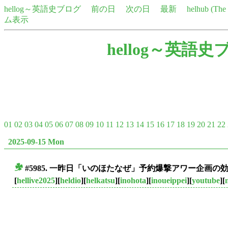
hellog～英語史ブログ
前の日
次の日
最新
helhub (Th
ム表示
hellog～英語史
01
02
03
04
05
06
07
08
09
10
11
12
13
14
15
16
17
18
19
20
21
22
2025-09-15 Mon
#5985. 一昨日「いのほたなぜ」予約爆撃アワー企画の
■
[
hellive2025
][
heldio
][
helkatsu
][
inohota
][
inoueippei
][
youtube
][