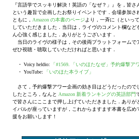
『言語学でスッキリ解決！英語の「なぜ？」』を，皆さ
という趣旨で企画したお祭りイベントです．会場参加さ
ともに，
Amazon の本書のページ
より，一斉に（といっ
していただきました．当日は，ライヴのコメント欄など
ん心強く感じました．ありがとうございます．
当日のライヴの様子は，その後両プラットフォームで
ぜひ視聴・聴取していただければと思います．
・ Voicy heldio:
「#1569. 「いのほたなぜ」予約爆撃アワ
・ YouTube:
「いのほた本ライブ」
さて，予約爆撃アワー企画の効き目はどうだったので
したところ，なんと
Amazon 新着ランキングの英語部門
で皆さんにここまで押し上げていただきました．ありが
イバルが座っていますが，これからますます本書を広め
援をお願いします！