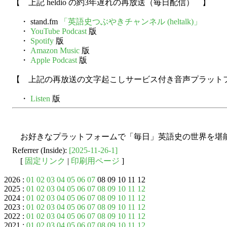
【 上記 heldio の約3年遅れの再放送（毎日配信） 】
・ stand.fm
「英語史つぶやきチャンネル (heltalk)」
・
YouTube Podcast
版
・
Spotify
版
・
Amazon Music
版
・
Apple Podcast
版
【 上記の再放送の文字起こしサービス付き音声プラット
・
Listen
版
お好きなプラットフォームで「毎日」英語史の世界を堪
Referrer (Inside):
[2025-11-26-1]
[
固定リンク
|
印刷用ページ
]
2026 :
01
02
03
04
05
06
07
08 09 10 11 12
2025 :
01
02
03
04
05
06
07
08
09
10
11
12
2024 :
01
02
03
04
05
06
07
08
09
10
11
12
2023 :
01
02
03
04
05
06
07
08
09
10
11
12
2022 :
01
02
03
04
05
06
07
08
09
10
11
12
2021 :
01
02
03
04
05
06
07
08
09
10
11
12