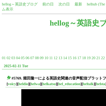
hellog～英語史ブログ
前の日
次の日
最新
helhub (Th
ム表示
hellog～英語史
01
02
03
04
05
06
07
08
09
10
11
12
13
14
15
16
17
18
19
20
21
22
2025-02-11 Tue
#5769. 堀田隆一による英語史関連の音声配信プラッ
■
[
voicy
][
heldio
][
helwa
][
helkatsu
][
hel_education
][
heltalk
][
helsta