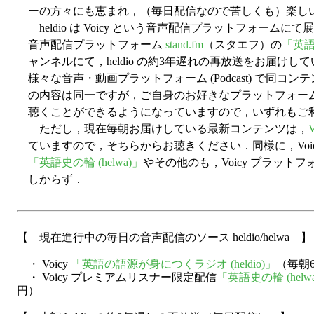
ーの方々にも恵まれ，（毎日配信なので苦しくも）楽しい
heldio は Voicy という音声配信プラットフォームに
音声配信プラットフォーム
stand.fm
（スタエフ）の
「英語
ャンネルにて，heldio の約3年遅れの再放送をお届けしてい
様々な音声・動画プラットフォーム (Podcast) で同
の内容は同一ですが，ご自身のお好きなプラットフォームで 
聴くことができるようになっていますので，いずれもご
ただし，現在毎朝お届けしている最新コンテンツは，
V
ていますので，そちらからお聴きください．同様に，Voicy 
「英語史の輪 (helwa)」
やその他のも，Voicy プラッ
しからず．
【 現在進行中の毎日の音声配信のソース heldio/helwa 】
・ Voicy
「英語の語源が身につくラジオ (heldio)」
（毎朝
・ Voicy プレミアムリスナー限定配信
「英語史の輪 (helw
円）