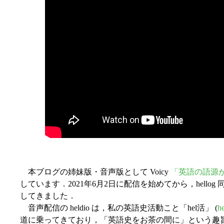
本ブログの姉妹版・音声版として Voicy
「英語の語源が身
しています．2021年6月2日に配信を始めてから，hell
してきました．
音声配信の heldio は，私の英語史活動こと「hel活」 (
he
道に乗ってきており，「英語史をお茶の間に」という趣