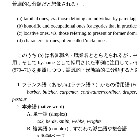
普遍的な分類だと想像される）．
(a) familial ones,
viz
. those defining an individual by parentage
(b) honorific and occupational ones (categories that in practice
(c) locative ones,
viz
. those referring to present or former domi
(d) characteristic ones, often called 'nicknames'
このうち (b) は名誉職名・職業名ととらえられるが
用，そして by-name として転用された事例に注目してい
(570--71) を参照しつつ，語源的・形態論的に分類す
1. フランス語（あるいはラテン語？）からの借用語 (French 
barber
,
butcher
,
carpenter
,
cordwainer
/
cordiner
,
draper
pestour
2. 本来語 (native word)
A. 単一語 (simplex)
cok
,
herde
,
smith
,
webbe
,
wrighte
B. 複素語 (complex)，すなわち派生語や複合語
a. 動詞ベース