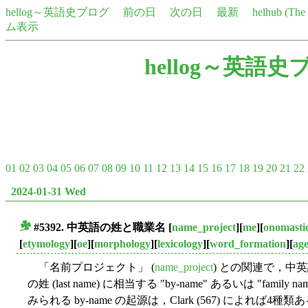
hellog～英語史ブログ
前の日
次の日
最新
helhub (Th
ム表示
hellog～英語史
01
02
03
04
05
06
07
08
09
10
11
12
13
14
15
16
17
18
19
20
21
22
2024-01-31 Wed
#5392. 中英語の姓と職業名
[
name_project
][
me
][
onomasti
■
[
etymology
][
oe
][
morphology
][
lexicology
][
word_formation
][
age
「名前プロジェクト」 (
name_project
) との関連で，中英
の姓 (last name) に相当する "by-name" あるいは "f
みられる by-name の起源は，Clark (567) によ