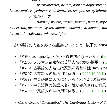
bruere
/
breuster
,
heuere
,
hoppere
/
hoppestre
;
bo
lanternemaker
,
lymbrenner
,
medmowere
,
rentgaderer
,
sylkthrow
b. 名詞ベース
bureller
,
glovere
,
glasier
,
madrer
,
nailere
,
rope
maderman
,
plougrom
,
sylkewymman
;
couherde
,
swynherde
,
mad
bulleward
,
wodeward
,
wheelewrighte
古中英語の人名をめぐる話題については，以下の hell
・ 「#590. last name はいつから義務的になったか」 (
[2
・ 「#2365. ノルマン征服後の英語人名の姓の採用」 (
[
・ 「#5231. 古英語の人名には家系を表わす姓 (family n
・ 「#5297. 古英語人名学の用語体系」 (
[2023-10-28-1]
)
・ 「#5338. 中英語期に人名にもたらされた2つの新機
・ 「#5346. 中英語期に英語人名へ姓が導入された背景」
・ 「#5299. 中英語人名学の用語体系」 (
[2023-10-30-1]
)
・ Clark, Cecily. "Onomastics."
The Cambridge History of t