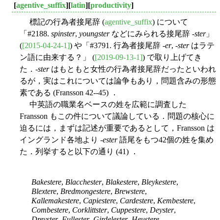
[
agentive_suffix
][
latin
][
productivity
]
標記の行為者接尾辞 (
agentive_suffix
) について
「#2188.
spinster
,
youngster
などにみられる接尾辞 -
ster
」
(
[2015-04-24-1]
) や「#3791. 行為者接尾辞 -
er
, -
ster
はラテ
ン語に由来する？」 (
[2019-09-13-1]
) で取り上げてき
た．-
ster
はもともと女性の行為者接尾辞だったといわれ
るが，実はこれについては論争もあり，問題含みの形態
素である (Fransson 42--45) ．
中英語の職業名ベースの姓を広範に調査した
Fransson もこの件について議論している．問題の核心に
迫るには，まずは記述が重要であるとして，Fransson は
イングランド各地より -
ester
語尾をもつ42個の姓を集め
た．列挙すると以下の通り (41) ．
Bakestere
,
Blacchester
,
Blakestere
,
Bleykestere
,
Blextere
,
Bredmongestere
,
Brewstere
,
Kallemakestere
,
Capiestere
,
Cardestere
,
Kembestere
,
Combestere
,
Corklittster
,
Cuppestere
,
Deyster
,
Dreyster
,
Fullester
,
Girdelester
,
Heustere
,