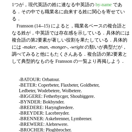
1つが，現代英語の姓に連なる中英語の
by-name
であ
る．その中でも職業名に由来する姓に関心を寄せてい
る．
Fransson (14--15) によると，職業名ベースの複合語と
なる姓が，中英語では存在感を示している．具体的には
複合語の第2要素が著しい役割を果たしている．具体的
には -
maker
, -
man
, -
monger
-, -
wright
の類いが典型だが，
調べてみると他にもたくさんある．複合語の第2要素と
して典型的なものを Fransson の一覧より再掲しよう．
-BATOUR: Orbatour.
-BETER: Coperbeter, Flaxbeter, Goldbeter,
Ledbeter, Wodebetere, Wolbetere.
-BIGGERE: Fetherbycger, Shoubiggere.
-BYNDER: Bokbynder.
-BREDERE: Haryngbredere.
-BREYDER: Lacebreyder.
-BRENNER: Askebrenner, Lymbrener.
-BREWERE: Alebrewere.
-BROCHER: Ploghbrocher.