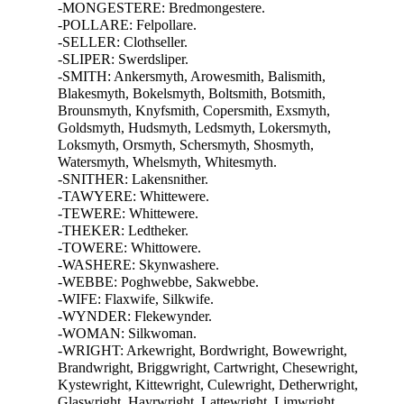
-MONGESTERE: Bredmongestere.
-POLLARE: Felpollare.
-SELLER: Clothseller.
-SLIPER: Swerdsliper.
-SMITH: Ankersmyth, Arowesmith, Balismith,
Blakesmyth, Bokelsmyth, Boltsmith, Botsmith,
Brounsmyth, Knyfsmith, Copersmith, Exsmyth,
Goldsmyth, Hudsmyth, Ledsmyth, Lokersmyth,
Loksmyth, Orsmyth, Schersmyth, Shosmyth,
Watersmyth, Whelsmyth, Whitesmyth.
-SNITHER: Lakensnither.
-TAWYERE: Whittewere.
-TEWERE: Whittewere.
-THEKER: Ledtheker.
-TOWERE: Whittowere.
-WASHERE: Skynwashere.
-WEBBE: Poghwebbe, Sakwebbe.
-WIFE: Flaxwife, Silkwife.
-WYNDER: Flekewynder.
-WOMAN: Silkwoman.
-WRIGHT: Arkewright, Bordwright, Bowewright,
Brandwright, Briggwright, Cartwright, Chesewright,
Kystewright, Kittewright, Culewright, Detherwright,
Glaswright, Hayrwright, Lattewright, Limwright,