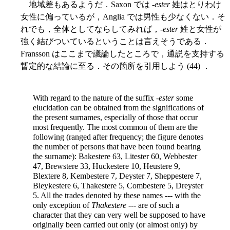
地域差もあるようだ．Saxon では -
ester
姓はとりわけ
女性に偏っているが，Anglia では男性も少なくない．そ
れでも，全体としてならしてみれば，-
ester
姓と女性が
強く結びついているということは言えそうである．
Fransson はここまで議論したところで，通説を支持する
暫定的な結論に至る．その箇所を引用しよう (44) ．
With regard to the nature of the suffix -
ester
some
elucidation can be obtained from the significations of
the present surnames, especially of those that occur
most frequently. The most common of them are the
following (ranged after frequency; the figure denotes
the number of persons that have been found bearing
the surname): Bakestere 63, Litester 60, Webbester
47, Brewstere 33, Huckestere 10, Heustere 9,
Blextere 8, Kembestere 7, Deyster 7, Sheppestere 7,
Bleykestere 6, Thakestere 5, Combestere 5, Dreyster
5. All the trades denoted by these names --- with the
only exception of
Thakestere
--- are of such a
character that they can very well be supposed to have
originally been carried out only (or almost only) by