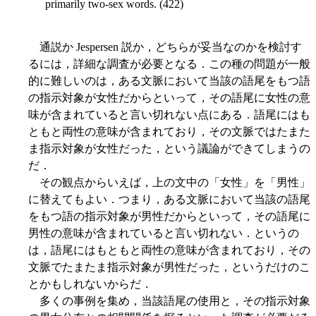
primarily two-sex words. (422)
通説か Jespersen 説か，どちらが妥当なのかを検討す
るには，詳細な調査が必要となる．この種の問題が一般
的に難しいのは，ある文脈において当該の語尾をもつ語
の指示対象が女性だからといって，その語尾に女性の意
味が含まれていると言い切れない点にある．語尾にはも
ともと両性の意味が含まれており，その文脈ではたまた
ま指示対象が女性だった，という議論ができてしまうの
だ．
その観点からいえば，上の文中の「女性」を「男性」
に替えてもよい．つまり，ある文脈において当該の語尾
をもつ語の指示対象が男性だからといって，その語尾に
男性の意味が含まれていると言い切れない．というの
は，語尾にはもともと両性の意味が含まれており，その
文脈でたまたま指示対象が男性だった，というだけのこ
とかもしれないからだ．
多くの事例を集め，当該語尾の使用と，その指示対象