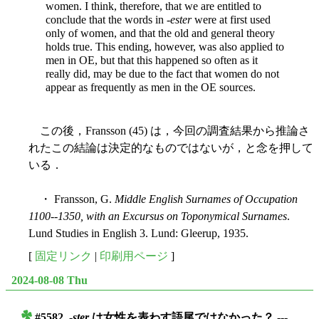
women. I think, therefore, that we are entitled to
conclude that the words in -
ester
were at first used
only of women, and that the old and general theory
holds true. This ending, however, was also applied to
men in OE, but that this happened so often as it
really did, may be due to the fact that women do not
appear as frequently as men in the OE sources.
この後，Fransson (45) は，今回の調査結果から推論さ
れたこの結論は決定的なものではないが，と念を押して
いる．
・ Fransson, G.
Middle English Surnames of Occupation
1100--1350, with an Excursus on Toponymical Surnames
.
Lund Studies in English 3. Lund: Gleerup, 1935.
[
固定リンク
|
印刷用ページ
]
2024-08-08 Thu
#5582. -
ster
は女性を表わす語尾ではなかった？ ---