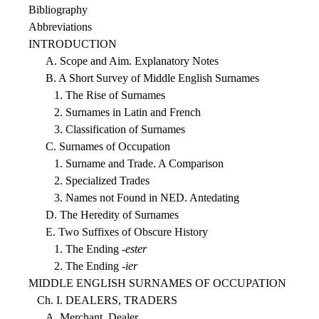
Bibliography
Abbreviations
INTRODUCTION
A. Scope and Aim. Explanatory Notes
B. A Short Survey of Middle English Surnames
1. The Rise of Surnames
2. Surnames in Latin and French
3. Classification of Surnames
C. Surnames of Occupation
1. Surname and Trade. A Comparison
2. Specialized Trades
3. Names not Found in NED. Antedating
D. The Heredity of Surnames
E. Two Suffixes of Obscure History
1. The Ending -
ester
2. The Ending -
ier
MIDDLE ENGLISH SURNAMES OF OCCUPATION
Ch. I. DEALERS, TRADERS
A. Merchant, Dealer