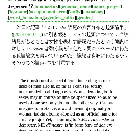
■
Jespersen 説
[
onomastics
][
personal_name
][
name_project
]
[
by-name
][
occupational_term
][
suffix
][
etymology
]
[
word_formation
][
agentive_suffix
][
gender
]
昨日の記事「#5581. -
ster
語尾の方言分布と起源論争」
(
[2024-08-07-1]
) に引き続き，-
ster
の起源について．当該
語尾がもともとは女性を表わす語尾だったという通説に
対し，Jespersen は強く異を唱えた．実に10ページにわた
る反論論文を書いているのだ．議論は多岐にわたるが，
そのうちの論点2つを引用する．
The transition of a special feminine ending to one
used of men also is, so far as I can see, totally
unexampled in all languages. Words denoting both
sexes may in course of time be specialized so as to be
used of one sex only, but not the other way. Can we
imagine for instance, a word meaning originally a
woman judging being adopted as an official name for
a male judge? Yet, according to
N.E.D.
,
deemster
or
dempster
, ME
dēmestre
, is 'in form fem. of
demere
,
deemer.'
Family names, too, would hardly be taken