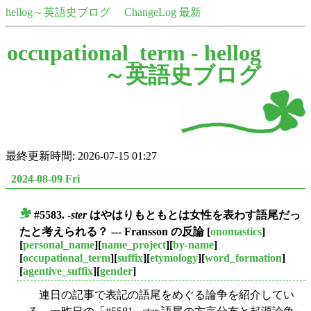
hellog～英語史ブログ
ChangeLog 最新
occupational_term -
hellog
～英語史ブログ
最終更新時間: 2026-07-15 01:27
2024-08-09 Fri
#5583. -
ster
はやはりもともとは女性を表わす語尾だっ
■
たと考えられる？ --- Fransson の反論
[
onomastics
]
[
personal_name
][
name_project
][
by-name
]
[
occupational_term
][
suffix
][
etymology
][
word_formation
]
[
agentive_suffix
][
gender
]
連日の記事で表記の語尾をめぐる論争を紹介してい