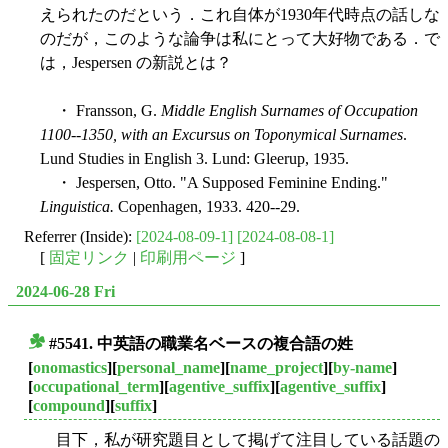
えられたのだという．これ自体が1930年代時点の話しな
のだが，このような論争は私にとって大好物である．で
は，Jespersen の新説とは？
・ Fransson, G.
Middle English Surnames of Occupation
1100--1350, with an Excursus on Toponymical Surnames
.
Lund Studies in English 3. Lund: Gleerup, 1935.
・ Jespersen, Otto. "A Supposed Feminine Ending."
Linguistica.
Copenhagen, 1933. 420--29.
Referrer (Inside):
[2024-08-09-1]
[2024-08-08-1]
[
固定リンク
|
印刷用ページ
]
2024-06-28 Fri
#5541. 中英語の職業名ベースの複合語の姓
■
[
onomastics
][
personal_name
][
name_project
][
by-name
]
[
occupational_term
][
agentive_suffix
][
agentive_suffix
]
[
compound
][
suffix
]
目下，私が研究題目として掲げて注目している話題の