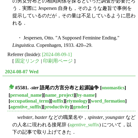
の男女分布との相関関係を探るといった調査が必要だろ
う．実際に Jespersen 自身も，そのような趣旨で事例を
提示しているのだが，その量は不足しているように思わ
れる．
・ Jespersen, Otto. "A Supposed Feminine Ending."
Linguistica.
Copenhagen, 1933. 420--29.
Referrer (Inside):
[2024-08-09-1]
[
固定リンク
|
印刷用ページ
]
2024-08-07 Wed
#5581. -
ster
語尾の方言分布と起源論争
[
onomastics
]
■
[
personal_name
][
name_project
][
by-name
]
[
occupational_term
][
suffix
][
etymology
][
word_formation
]
[
agentive_suffix
][
productivity
][
gender
]
webster
,
baxter
などの職業名や，
spinster
,
youngster
など
の人名に現われる接尾辞 (
agentive_suffix
) について，以
下の記事で取り上げてきた．