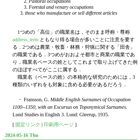
2.
Pastoral occupations
3.
Forestal and venary occupations
3.
those who manufacture or sell different articles
1つめの「高位」の職業名は，そのまま呼称・尊称
address_term
ともなり得る場合が多いことに注意を要す
る．2つめは農業・牧畜・林務・狩猟に関する「田舎」
の職業である．3つめがおおよそ都市と商業の職業であ
り，職業名ベースの姓としてこれまで取り上げてきた例
のほぼすべてがここに属する．
職業名（ベースの姓）の本格的な研究のためには，3
種類のいずれをも対象に含める必要があるだろう．
・ Fransson, G.
Middle English Surnames of Occupation
1100--1350, with an Excursus on Toponymical Surnames
.
Lund Studies in English 3. Lund: Gleerup, 1935.
[
固定リンク
|
印刷用ページ
]
2024-05-16 Thu