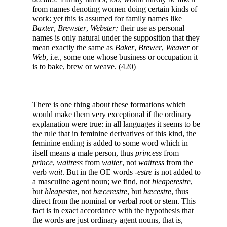
from names denoting women doing certain kinds of
work: yet this is assumed for family names like
Baxter
,
Brewster
,
Webster;
their use as personal
names is only natural under the supposition that they
mean exactly the same as
Baker
,
Brewer
,
Weaver
or
Web
, i.e., some one whose business or occupation it
is to bake, brew or weave. (420)
There is one thing about these formations which
would make them very exceptional if the ordinary
explanation were true: in all languages it seems to be
the rule that in feminine derivatives of this kind, the
feminine ending is added to some word which in
itself means a male person, thus
princess
from
prince
,
waitress
from
waiter
, not
waitress
from the
verb
wait
. But in the OE words -
estre
is not added to
a masculine agent noun; we find, not
hleaperestre
,
but
hleapestre
, not
bæcerestre
, but
bæcestre
, thus
direct from the nominal or verbal root or stem. This
fact is in exact accordance with the hypothesis that
the words are just ordinary agent nouns, that is,