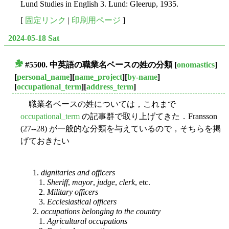
Lund Studies in English 3. Lund: Gleerup, 1935.
[
固定リンク
|
印刷用ページ
]
2024-05-18 Sat
#5500. 中英語の職業名ベースの姓の分類
[
onomastics
]
■
[
personal_name
][
name_project
][
by-name
]
[
occupational_term
][
address_term
]
職業名ベースの姓については，これまで
occupational_term
の記事群で取り上げてきた．Fransson
(27--28) が一般的な分類を与えているので，そちらを掲
げておきたい
1.
dignitaries and officers
1.
Sheriff
,
mayor
,
judge
,
clerk
, etc.
2.
Military officers
3.
Ecclesiastical officers
2.
occupations belonging to the country
1.
Agricultural occupations