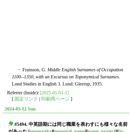
・ Fransson, G.
Middle English Surnames of Occupation
1100--1350, with an Excursus on Toponymical Surnames
.
Lund Studies in English 3. Lund: Gleerup, 1935.
Referrer (Inside):
[2025-01-01-1]
[
固定リンク
|
印刷用ページ
]
2024-05-12 Sun
#5494. 中英語期には同じ職業を表わすにも様々な名前
■
があった
[
onomastics
][
personal_name
][
name_project
][
by-