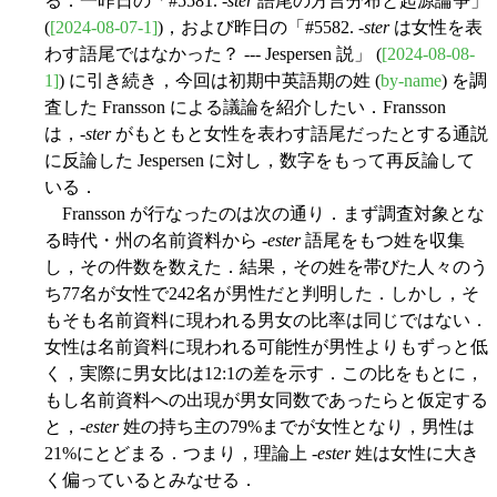
る．一昨日の「#5581. -
ster
語尾の方言分布と起源論争」
(
[2024-08-07-1]
)，および昨日の「#5582. -
ster
は女性を表
わす語尾ではなかった？ --- Jespersen 説」 (
[2024-08-08-
1]
) に引き続き，今回は初期中英語期の姓 (
by-name
) を調
査した Fransson による議論を紹介したい．Fransson
は，-
ster
がもともと女性を表わす語尾だったとする通説
に反論した Jespersen に対し，数字をもって再反論して
いる．
Fransson が行なったのは次の通り．まず調査対象とな
る時代・州の名前資料から -
ester
語尾をもつ姓を収集
し，その件数を数えた．結果，その姓を帯びた人々のう
ち77名が女性で242名が男性だと判明した．しかし，そ
もそも名前資料に現われる男女の比率は同じではない．
女性は名前資料に現われる可能性が男性よりもずっと低
く，実際に男女比は12:1の差を示す．この比をもとに，
もし名前資料への出現が男女同数であったらと仮定する
と，-
ester
姓の持ち主の79%までが女性となり，男性は
21%にとどまる．つまり，理論上 -
ester
姓は女性に大き
く偏っているとみなせる．