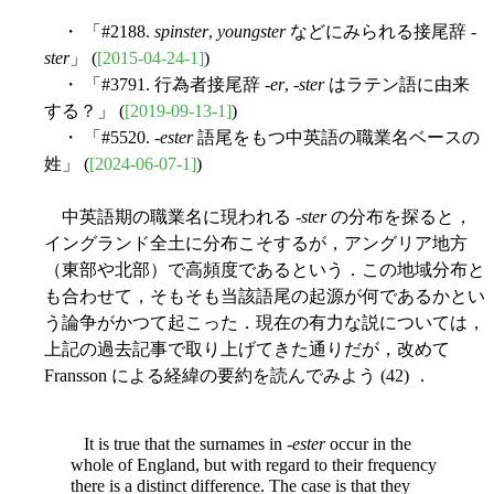
・ 「#2188.
spinster
,
youngster
などにみられる接尾辞 -
ster
」 (
[2015-04-24-1]
)
・ 「#3791. 行為者接尾辞 -
er
, -
ster
はラテン語に由来
する？」 (
[2019-09-13-1]
)
・ 「#5520. -
ester
語尾をもつ中英語の職業名ベースの
姓」 (
[2024-06-07-1]
)
中英語期の職業名に現われる -
ster
の分布を探ると，
イングランド全土に分布こそするが，アングリア地方
（東部や北部）で高頻度であるという．この地域分布と
も合わせて，そもそも当該語尾の起源が何であるかとい
う論争がかつて起こった．現在の有力な説については，
上記の過去記事で取り上げてきた通りだが，改めて
Fransson による経緯の要約を読んでみよう (42) ．
It is true that the surnames in -
ester
occur in the
whole of England, but with regard to their frequency
there is a distinct difference. The case is that they