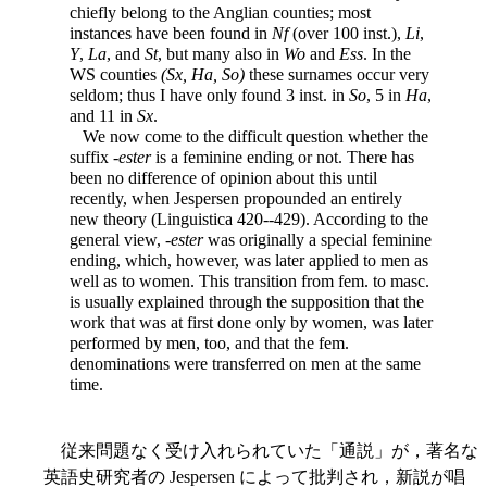
chiefly belong to the Anglian counties; most
instances have been found in
Nf
(over 100 inst.),
Li
,
Y
,
La
, and
St
, but many also in
Wo
and
Ess
. In the
WS counties
(Sx, Ha, So)
these surnames occur very
seldom; thus I have only found 3 inst. in
So
, 5 in
Ha
,
and 11 in
Sx
.
We now come to the difficult question whether the
suffix -
ester
is a feminine ending or not. There has
been no difference of opinion about this until
recently, when Jespersen propounded an entirely
new theory (Linguistica 420--429). According to the
general view, -
ester
was originally a special feminine
ending, which, however, was later applied to men as
well as to women. This transition from fem. to masc.
is usually explained through the supposition that the
work that was at first done only by women, was later
performed by men, too, and that the fem.
denominations were transferred on men at the same
time.
従来問題なく受け入れられていた「通説」が，著名な
英語史研究者の Jespersen によって批判され，新説が唱