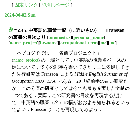
[
固定リンク
|
印刷用ページ
]
2024-06-02 Sun
#5515. 中英語の職業一覧（に近いもの） --- Fransson
■
の著書の目次より
[
onomastics
][
personal_name
]
[
name_project
][
by-name
][
occupational_term
][
me
][
toc
]
本ブログででは，「名前プロジェクト」
(
name_project
) の一環として，中英語の職業名ベースの
姓について，多くの記事を書いてきた．主に依拠してき
た先行研究は Fransson による
Middle English Surnames of
Occupation 1100--1350
である．20世紀前半の古い研究だ
が，この分野の研究としては今でも最も充実した文献の
1つである．実際，この研究書の目次を再現するだけ
で，中英語の職業（名）の幅がおおよそ知られるといっ
てよい．Fransson (5--7) を再現してみよう．