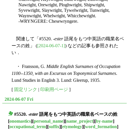
Nawright, Orewright, Ploghwright, Shipwright,
Syvewright, Slaywright, Tywelwright, Tunwright,
Waynwright, Whelwright, Whicchewright.
-WRYNGERE: Chesewryngere.
関連して「#5520. -
ester
語尾をもつ中英語の職業名ベ
ースの姓」 (
[2024-06-07-1]
) などの記事も参照された
い．
・ Fransson, G.
Middle English Surnames of Occupation
1100--1350, with an Excursus on Toponymical Surnames
.
Lund Studies in English 3. Lund: Gleerup, 1935.
[
固定リンク
|
印刷用ページ
]
2024-06-07 Fri
#5520. -
ester
語尾をもつ中英語の職業名ベースの姓
■
[
onomastics
][
personal_name
][
name_project
][
by-name
]
[
occupational_term
][
suffix
][
etymology
][
word_formation
]