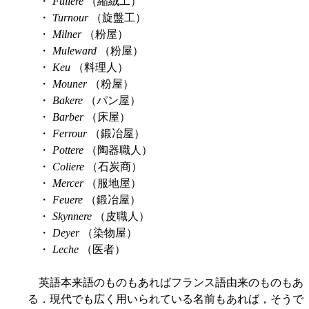
・
Fullere
（縮絨工）
・
Turnour
（旋盤工）
・
Milner
（粉屋）
・
Muleward
（粉屋）
・
Keu
（料理人）
・
Mouner
（粉屋）
・
Bakere
（パン屋）
・
Barber
（床屋）
・
Ferrour
（鍛冶屋）
・
Pottere
（陶器職人）
・
Coliere
（石炭商）
・
Mercer
（服地屋）
・
Feuere
（鍛冶屋）
・
Skynnere
（皮職人）
・
Deyer
（染物屋）
・
Leche
（医者）
英語本来語のものもあればフランス語由来のものもあ
る．現代でも広く用いられている名前もあれば，そうで