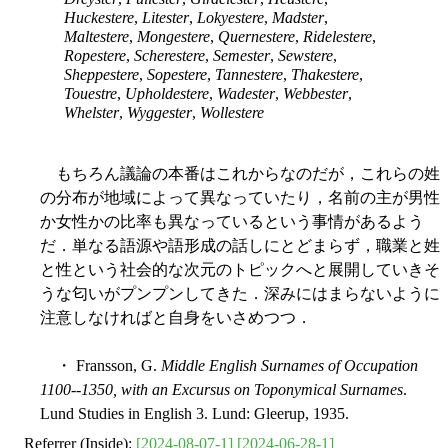
Huckestere
,
Litester
,
Lokyestere
,
Madster
,
Maltestere
,
Mongestere
,
Quernestere
,
Ridelestere
,
Ropestere
,
Scherestere
,
Semester
,
Sewstere
,
Sheppestere
,
Sopestere
,
Tannestere
,
Thakestere
,
Touestre
,
Upholdestere
,
Wadester
,
Webbester
,
Whelster
,
Wyggester
,
Wollestere
もちろん議論の本番はこれからなのだが，これらの姓
の分布が地域によって異なっていたり，名前の主が男性
か女性かの比率も異なっているという事情があるよう
だ．単なる語源や語形成の話しにとどまらず，職業と姓
と性という社会的な次元のトピックへと展開していきそ
うな匂いがプンプンしてきた．深みにはまらないように
注意しなければと自身をいさめつつ．
・ Fransson, G.
Middle English Surnames of Occupation
1100--1350, with an Excursus on Toponymical Surnames
.
Lund Studies in English 3. Lund: Gleerup, 1935.
Referrer (Inside):
[2024-08-07-1]
[2024-06-28-1]