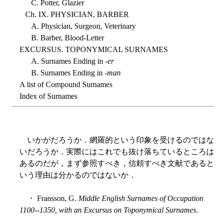
C. Potter, Glazier
Ch. IX. PHYSICIAN, BARBER
A. Physician, Surgeon, Veterinary
B. Barber, Blood-Letter
EXCURSUS. TOPONYMICAL SURNAMES
A. Surnames Ending in -
er
B. Surnames Ending in -
man
A list of Compound Surnames
Index of Surnames
いかがだろうか．網羅的という印象を受けるのではな
いだろうか．実際にはこれでも抜け落ちているところは
あるのだが，まず参照すべき，信頼すべき文献であると
いう理由は分かるのではないか．
・ Fransson, G.
Middle English Surnames of Occupation
1100--1350, with an Excursus on Toponymical Surnames
.