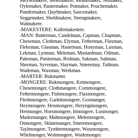
Meysemakere, Melemakere, Moldemaker, Netmaker,
Oylemaker, Paniermaker, Potmaker, Pouchemaker,
Pundermaker, Quyltmaker, Saucemaker,
Seggemaker, Sheldmakere, Strengmakere,
Walmakere.
-MAKESTERE: Kallemakestere.
-MAN: Butterman, Candelman, Capman, Chapman,
Cheseman, Clothman, Elyman, Fetherman, Flaxman,
Flekeman, Glasman, Hauerman, Honyman, Laxman,
Lekman, Lynman, Meleman, Mustardman, Oilman,
Pakeman, Panierman, Redman, Sakman, Saltman,
Sherman, Syveman, Slayman, Smeremay, Tailman,
Wademan, Waxman, Werkman.
-MARTER: Bukmarter.
-MONGERE: Bukmongere, Ketmongere,
Chesemonger, Clothmangere, Cornmongere,
Fethermongere, Fishmongere, Flaxmongere,
Fleshmongere, Garlekmongere, Gosmanger,
Heymongere, Henmongere, Heryngmongere,
Hermonger, Horsmongere, Irmongere, Lusmonger,
Madermanger, Maltmongere, Melemongere,
Otmongere, Sklatemanger, Smeremongere,
Taylmongere, Tymbermongere, Waxmongere,
Whelmonger, Wolmongere, Wudemonger.