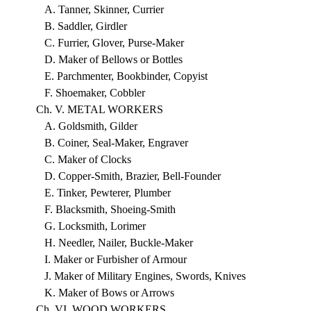
A. Tanner, Skinner, Currier
B. Saddler, Girdler
C. Furrier, Glover, Purse-Maker
D. Maker of Bellows or Bottles
E. Parchmenter, Bookbinder, Copyist
F. Shoemaker, Cobbler
Ch. V. METAL WORKERS
A. Goldsmith, Gilder
B. Coiner, Seal-Maker, Engraver
C. Maker of Clocks
D. Copper-Smith, Brazier, Bell-Founder
E. Tinker, Pewterer, Plumber
F. Blacksmith, Shoeing-Smith
G. Locksmith, Lorimer
H. Needler, Nailer, Buckle-Maker
I. Maker or Furbisher of Armour
J. Maker of Military Engines, Swords, Knives
K. Maker of Bows or Arrows
Ch. VI. WOOD WORKERS