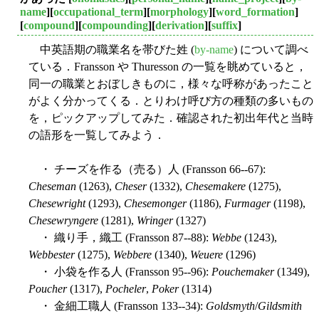
name
][
occupational_term
][
morphology
][
word_formation
]
[
compound
][
compounding
][
derivation
][
suffix
]
中英語期の職業名を帯びた姓 (
by-name
) について調べ
ている．Fransson や Thuresson の一覧を眺めていると，
同一の職業とおぼしきものに，様々な呼称があったこと
がよく分かってくる．とりわけ呼び方の種類の多いもの
を，ピックアップしてみた．確認された初出年代と当時
の語形を一覧してみよう．
・ チーズを作る（売る）人 (Fransson 66--67):
Cheseman
(1263),
Cheser
(1332),
Chesemakere
(1275),
Chesewright
(1293),
Chesemonger
(1186),
Furmager
(1198),
Chesewryngere
(1281),
Wringer
(1327)
・ 織り手，織工 (Fransson 87--88):
Webbe
(1243),
Webbester
(1275),
Webbere
(1340),
Weuere
(1296)
・ 小袋を作る人 (Fransson 95--96):
Pouchemaker
(1349),
Poucher
(1317),
Pocheler
,
Poker
(1314)
・ 金細工職人 (Fransson 133--34):
Goldsmyth
/
Gildsmith