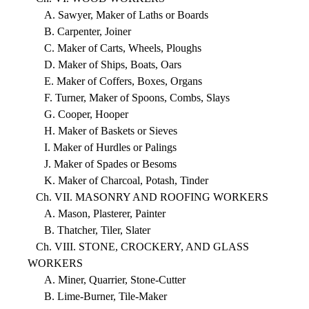
A. Sawyer, Maker of Laths or Boards
B. Carpenter, Joiner
C. Maker of Carts, Wheels, Ploughs
D. Maker of Ships, Boats, Oars
E. Maker of Coffers, Boxes, Organs
F. Turner, Maker of Spoons, Combs, Slays
G. Cooper, Hooper
H. Maker of Baskets or Sieves
I. Maker of Hurdles or Palings
J. Maker of Spades or Besoms
K. Maker of Charcoal, Potash, Tinder
Ch. VII. MASONRY AND ROOFING WORKERS
A. Mason, Plasterer, Painter
B. Thatcher, Tiler, Slater
Ch. VIII. STONE, CROCKERY, AND GLASS
WORKERS
A. Miner, Quarrier, Stone-Cutter
B. Lime-Burner, Tile-Maker