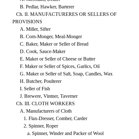
B. Pedlar, Hawker, Barterer
Ch. II. MANUFACTURERES OR SELLERS OF
PROVISIONS
A. Miller, Sifter
B. Corn-Monger, Meal-Monger
C. Baker, Maker or Seller of Bread
D. Cook, Sauce-Maker
E. Maker or Seller of Cheese or Butter
F. Maker or Seller of Spices, Garlics, Oil
G. Maker or Seller of Salt, Soap, Candles, Wax
H. Butcher, Poulterer
I. Seller of Fish
J. Brewere, Vintner, Taverner
Ch. III. CLOTH WORKERS
A. Manufacturers of Cloth
1. Flax-Dresser, Comber, Carder
2. Spinner, Roper
a. Spinner, Winder and Packer of Wool