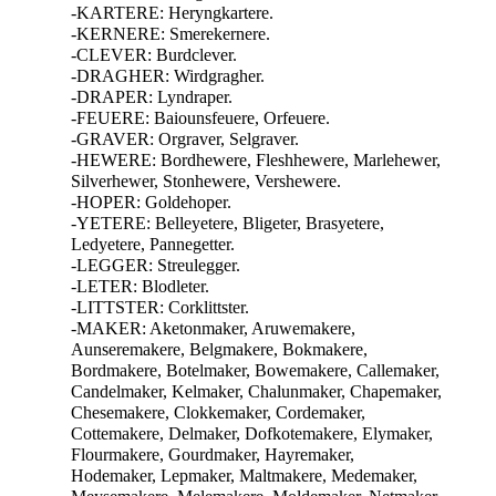
-KARTERE: Heryngkartere.
-KERNERE: Smerekernere.
-CLEVER: Burdclever.
-DRAGHER: Wirdgragher.
-DRAPER: Lyndraper.
-FEUERE: Baiounsfeuere, Orfeuere.
-GRAVER: Orgraver, Selgraver.
-HEWERE: Bordhewere, Fleshhewere, Marlehewer,
Silverhewer, Stonhewere, Vershewere.
-HOPER: Goldehoper.
-YETERE: Belleyetere, Bligeter, Brasyetere,
Ledyetere, Pannegetter.
-LEGGER: Streulegger.
-LETER: Blodleter.
-LITTSTER: Corklittster.
-MAKER: Aketonmaker, Aruwemakere,
Aunseremakere, Belgmakere, Bokmakere,
Bordmakere, Botelmaker, Bowemakere, Callemaker,
Candelmaker, Kelmaker, Chalunmaker, Chapemaker,
Chesemakere, Clokkemaker, Cordemaker,
Cottemakere, Delmaker, Dofkotemakere, Elymaker,
Flourmakere, Gourdmaker, Hayremaker,
Hodemaker, Lepmaker, Maltmakere, Medemaker,