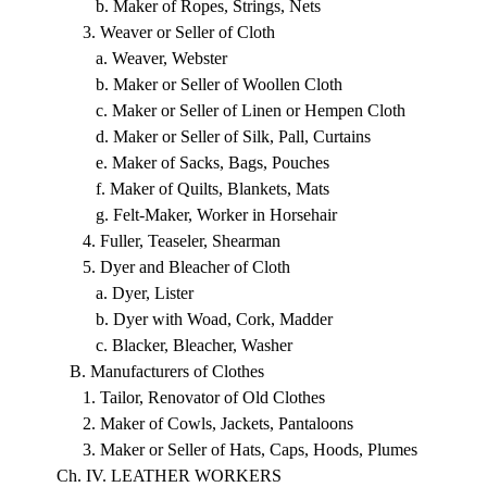
b. Maker of Ropes, Strings, Nets
3. Weaver or Seller of Cloth
a. Weaver, Webster
b. Maker or Seller of Woollen Cloth
c. Maker or Seller of Linen or Hempen Cloth
d. Maker or Seller of Silk, Pall, Curtains
e. Maker of Sacks, Bags, Pouches
f. Maker of Quilts, Blankets, Mats
g. Felt-Maker, Worker in Horsehair
4. Fuller, Teaseler, Shearman
5. Dyer and Bleacher of Cloth
a. Dyer, Lister
b. Dyer with Woad, Cork, Madder
c. Blacker, Bleacher, Washer
B. Manufacturers of Clothes
1. Tailor, Renovator of Old Clothes
2. Maker of Cowls, Jackets, Pantaloons
3. Maker or Seller of Hats, Caps, Hoods, Plumes
Ch. IV. LEATHER WORKERS