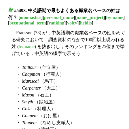
#5498. 中英語期で最もよくある職業名ベースの姓は
■
何？
[
onomastics
][
personal_name
][
name_project
][
by-name
]
[
occupational_term
][
ranking
][
voicy
][
heldio
]
Fransson (33) が，中英語期の職業名ベースの姓をめぐ
る研究において，調査資料のなかで100回以上現われる
姓 (
by-name
) を抜き出し，そのランキングを25位まで挙
げている．中英語の綴字で示そう．
・
Taillour
（仕立屋）
・
Chapman
（行商人）
・
Marescal
（馬丁）
・
Carpenter
（大工）
・
Mason
（石工）
・
Smyth
（鍛冶屋）
・
Coke
（料理人）
・
Coupere
（おけ屋）
・
Tannere
（なめし皮職人）