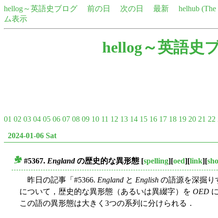
hellog～英語史ブログ
前の日
次の日
最新
helhub (Th
ム表示
hellog～英語史
01
02
03
04
05
06
07
08
09
10
11
12
13
14
15
16
17
18
19
20
21
22
2024-01-06 Sat
#5367.
England
の歴史的な異形態
[
spelling
][
oed
][
link
][
sho
■
昨日の記事「#5366.
England
と
English
の語源を深掘りす
について，歴史的な異形態（あるいは異綴字）を
OED
に
この語の異形態は大きく3つの系列に分けられる．