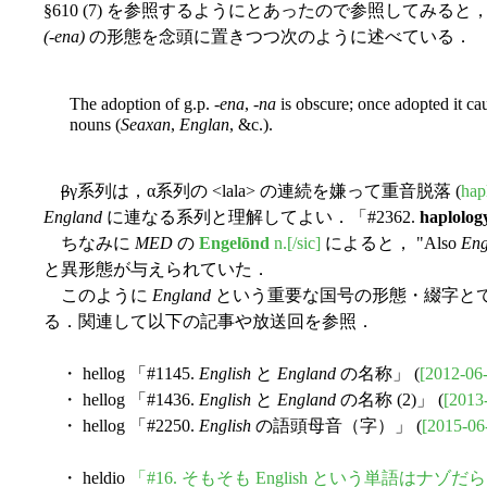
§610 (7) を参照するようにとあったので参照してみ
(-ena)
の形態を念頭に置きつつ次のように述べている．
The adoption of g.p. -
ena
, -
na
is obscure; once adopted it ca
nouns (
Seaxan
,
Englan
, &c.).
β
γ系列は，α系列の <lala> の連続を嫌って重音脱落 (
hap
England
に連なる系列と理解してよい．「#2362.
haplolog
ちなみに
MED
の
Engelōnd
n.[/sic]
によると， "Also
Eng
と異形態が与えられていた．
このように
England
という重要な国号の形態・綴字と
る．関連して以下の記事や放送回を参照．
・ hellog 「#1145.
English
と
England
の名称」 (
[2012-06
・ hellog 「#1436.
English
と
England
の名称 (2)」 (
[2013
・ hellog 「#2250.
English
の語頭母音（字）」 (
[2015-06
・ heldio
「#16. そもそも English という単語はナゾだ