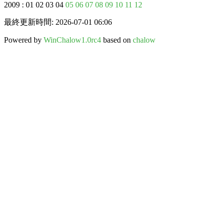
2009 : 01 02 03 04
05
06
07
08
09
10
11
12
最終更新時間: 2026-07-01 06:06
Powered by
WinChalow1.0rc4
based on
chalow