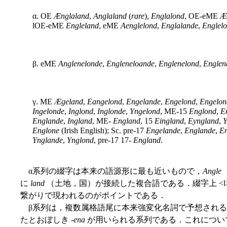
α. OE
Ænglaland
,
Anglaland
(
rare
),
Englalond
, OE-eME
Æ
lOE-eME
Engleland
, eME
Aenglelond
,
Englalande
,
Englel
β. eME
Anglenelonde
,
Engleneloande
,
Englenelond
,
Englen
γ. ME
Ægeland
,
Eangelond
,
Engelande
,
Engelond
,
Engelon
Ingelonde
,
Inglond
,
Inglonde
,
Yngelond
, ME-15
Englond
,
E
Englande
,
Ingland
, ME-
England
, 15
Eingland
,
Eyngland
,
Y
Englone
(Irish English); Sc. pre-17
Engelande
,
Englande
,
E
Ynglande
,
Ynglond
, pre-17 17-
England
.
α系列の綴字は本来の語源形に最も近いもので，
Angle
に
land
（土地，国）が接続した複合語である．綴字上 <l> の
繋がりで現われるのがポイントである．
β系列は，複数属格語尾に本来強変化名詞で予想される 
たとおぼしき -
ena
が用いられる系列である．これについては，A