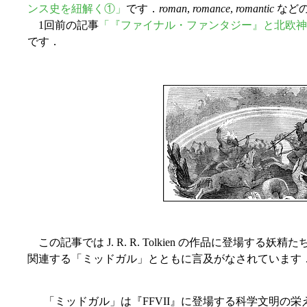
ンス史を紐解く①」
です．
roman
,
romance
,
romantic
など
1回前の記事
「『ファイナル・ファンタジー』と北欧神話
です．
この記事では J. R. R. Tolkien の作品に登場する妖精
関連する「ミッドガル」とともに言及がなされています
「ミッドガル」は『FFVII』に登場する科学文明の