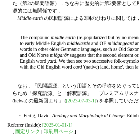
た（第2の民間語源）．ちなみに歴史的に第2要素として
源的には無関係です．
Middle-earth
の民間語源による2回のひねりに関しては，Fert
The compound
middle earth
(re-popularized but by no means
to early Middle English
middelærde
and OE
middangeard
a
words in other older Germanic languages, such as Old Saxo
and Old Norse
miðgarðr
suggests that the second element or
English word
yard
. We then see two successive folk-etymologi
with the Old English word
eard
'(native) land, home', then l
なお，「民間語源」という用語とその呼称をめぐっては「#
らため「探究語源」と「解釈語源」 --- プレミアムリ
(helwa) の最新回より」 (
[2023-07-03-1]
) を参照していた
・ Fertig, David.
Analogy and Morphological Change.
Edinbu
Referrer (Inside):
[2025-01-01-1]
[
固定リンク
|
印刷用ページ
]