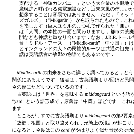
支配する「神羅カンパニー」という大企業の本拠地で
魔晄炉と呼ばれる発電施設など，近未来風の佇まいか
想像することは容易ではありません．ただ，「ミッド
ズガルズ」（"Miðgarðr"） から取られたもので
を指します（巨人ユミルのまつ毛で作られた「囲い」
は「人間」の本性の一面と関わりますし，都市の荒廃
開なども神話と重なり合います．なお，J.R.R.トー
台「ミドル・アース」（"Middle-earth"「中つ
とイングランドの人々の民族的ルーツは共通の祖先（
話は英語話者の故郷の物語でもあるのです．
Middle-earth
の由来をさらに詳しく調べてみると，どう
関係にあるようです．後者は，古英語期より2回ほど民間語
今の形にたどりついているのです．
古英語には「世界」を意味する
middangeard
という語があ
"yard" という語形成で，原義は「中庭」ほどです．こ
ます．
ところが，すでに古英語期より
middangeard
の第2要素
「故郷，祖国」と取り違えられ，形態上の混乱が起こり
になると，今度はこの
eard
がやはりよく似た音形の
erthe