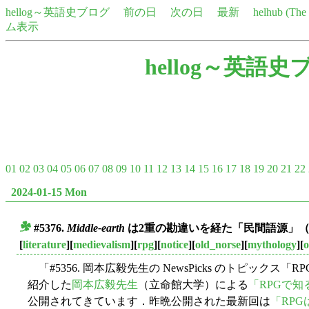
hellog～英語史ブログ
前の日
次の日
最新
helhub (Th
ム表示
hellog～英語史
01
02
03
04
05
06
07
08
09
10
11
12
13
14
15
16
17
18
19
20
21
22
2024-01-15 Mon
#5376.
Middle-earth
は2重の勘違いを経た「民間語源」
■
[
literature
][
medievalism
][
rpg
][
notice
][
old_norse
][
mythology
][
o
「#5356. 岡本広毅先生の NewsPicks のトピックス「
紹介した
岡本広毅先生
（立命館大学）による
「RPGで
公開されてきています．昨晩公開された最新回は
「RP