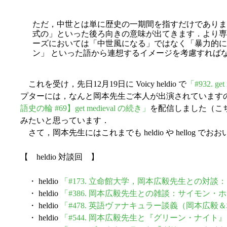
ただ，中世とは単に歴史の一期間を指すだけでありません
式の」といった後ろ向きの意味が出てきます．より専門的
ーズにおいては「中世風になる」ではなく「暴力的に
ン」 といった語から連想するイメージを考慮すれば
これを受け，先日12月19日に Voicy heldio で
「#932. 
プターには，なんと岡本先生ご本人が出演されていますので
語史の輪 #69】get medieval の続き」
を配信しました（こ
みたいと思っています．
さて，岡本先生にはこれまでも heldio や hell
【 heldio 対談回 】
・ heldio
「#173. 立命館大学，岡本広毅先生との対
・ heldio
「#386. 岡本広毅先生との雑談：サイモン
・ heldio
「#478. 英語ヴァナキュラー談義（岡本広毅
・ heldio
「#544. 岡本広毅先生と『グリーン・ナイ