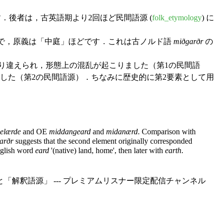
．後者は，古英語期より2回ほど民間語源 (
folk_etymology
) に
いう語形成で，原義は「中庭」ほどです．これは古ノルド語
miðgarðr
の
り違えられ，形態上の混乱が起こりました（第1の民間語
ました（第2の民間語源）．ちなみに歴史的に第2要素として用
elærde
and OE
middangeard
and
midanærd
. Comparison with
arðr
suggests that the second element originally corresponded
English word
eard
'(native) land, home', then later with
earth
.
「解釈語源」 --- プレミアムリスナー限定配信チャンネル