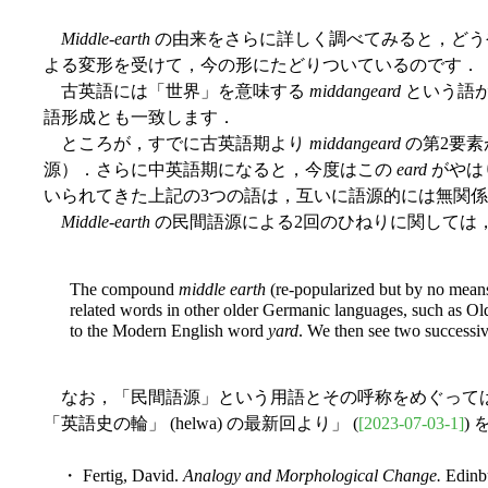
Middle-earth
の由来をさらに詳しく調べてみると，どう
よる変形を受けて，今の形にたどりついているのです．
古英語には「世界」を意味する
middangeard
という語があ
語形成とも一致します．
ところが，すでに古英語期より
middangeard
の第2要素
源）．さらに中英語期になると，今度はこの
eard
がやは
いられてきた上記の3つの語は，互いに語源的には無関
Middle-earth
の民間語源による2回のひねりに関しては，Fert
The compound
middle earth
(re-popularized but by no means
related words in other older Germanic languages, such as O
to the Modern English word
yard
. We then see two successiv
なお，「民間語源」という用語とその呼称をめぐっては「#
「英語史の輪」 (helwa) の最新回より」 (
[2023-07-03-1]
)
・ Fertig, David.
Analogy and Morphological Change.
Edinbu