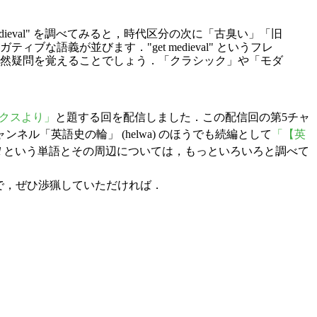
eval" を調べてみると，時代区分の次に「古臭い」「旧
義が並びます．"get medieval" というフレ
然疑問を覚えることでしょう．「クラシック」や「モダ
トピックスより」
と題する回を配信しました．この配信回の第5チャ
「英語史の輪」 (helwa) のほうでも続編として
「【英
l
という単語とその周辺については，もっといろいろと調べて
すので，ぜひ渉猟していただければ．