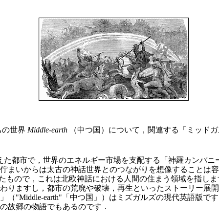
たちの世界
Middle-earth
（中つ国）について，関連する「ミッドガ
の栄えた都市で，世界のエネルギー市場を支配する「神羅カンパ
佇まいからは太古の神話世界とのつながりを想像することは容
から取られたもので，これは北欧神話における人間の住まう領域を指
りますし，都市の荒廃や破壊，再生といったストーリー展開など
"Middle-earth"「中つ国」）はミズガルズの現代英語
の故郷の物語でもあるのです．