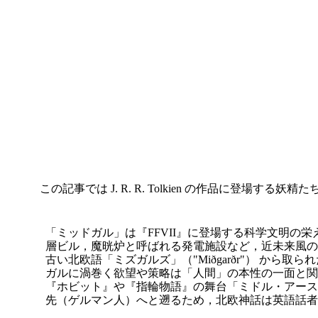
この記事では J. R. R. Tolkien の作品に登場する妖精
「ミッドガル」は『FFVII』に登場する科学文明
層ビル，魔晄炉と呼ばれる発電施設など，近未来風の
古い北欧語「ミズガルズ」（"Miðgarðr"） 
ガルに渦巻く欲望や策略は「人間」の本性の一面と関わ
『ホビット』や『指輪物語』の舞台「ミドル・アース」（
先（ゲルマン人）へと遡るため，北欧神話は英語話者