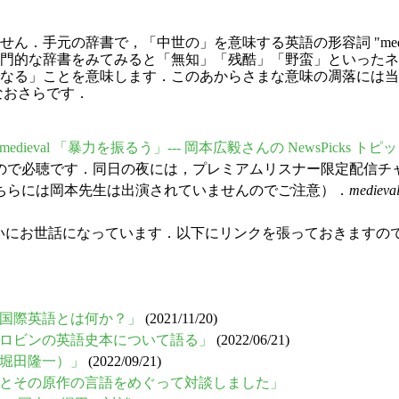
．手元の辞書で，「中世の」を意味する英語の形容詞 "medi
な辞書をみてみると「無知」「残酷」「野蛮」といったネガティブな語
なる」ことを意味します．このあからさまな意味の凋落には当
なおさらです．
get medieval 「暴力を振るう」--- 岡本広毅さんの NewsPicks 
必聴です．同日の夜には，プレミアムリスナー限定配信チャンネル
ちらには岡本先生は出演されていませんのでご注意）．
medieva
og でおおいにお世話になっています．以下にリンクを張っておきま
談：国際英語とは何か？」
(2021/11/20)
・ホロビンの英語史本について語る」
(2022/06/21)
＆堀田隆一）」
(2022/09/21)
ト』とその原作の言語をめぐって対談しました」