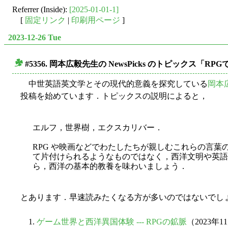
Referrer (Inside):
[2025-01-01-1]
[
固定リンク
|
印刷用ページ
]
2023-12-26 Tue
#5356. 岡本広毅先生の NewsPicks のトピックス「R
■
中世英語英文学とその現代的意義を探究している
岡本
投稿を始めています．トピックスの説明によると，
エルフ，世界樹，エクスカリバー．
RPG や映画などでわたしたちが親しむこれらの言
て片付けられるようなものではなく，西洋文明や英語
ら，西洋の基本的教養を味わいましょう．
とあります．早速読みたくなる方が多いのではないでし
1.
ゲーム世界と西洋異国体験 --- RPGの鉱脈
（2023年1