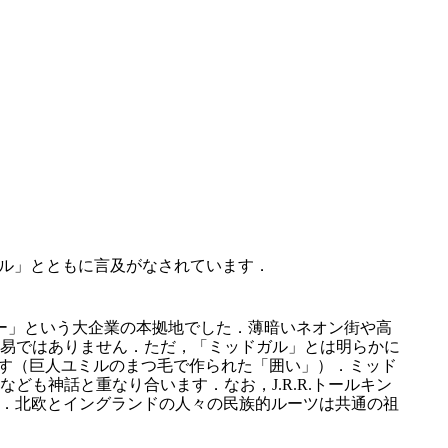
ル」とともに言及がなされています．
ニー」という大企業の本拠地でした．薄暗いネオン街や高
易ではありません．ただ，「ミッドガル」とは明らかに
します（巨人ユミルのまつ毛で作られた「囲い」）．ミッド
も神話と重なり合います．なお，J.R.R.トールキン
版です．北欧とイングランドの人々の民族的ルーツは共通の祖