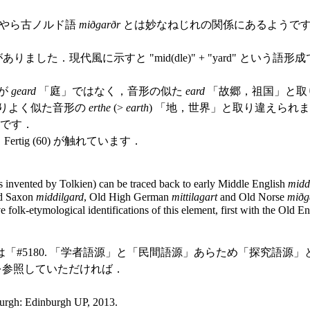
やら古ノルド語
miðgarðr
とは妙なねじれの関係にあるようです
りました．現代風に示すと "mid(dle)" + "yard" と
が
geard
「庭」ではなく，音形の似た
eard
「故郷，祖国」と取
りよく似た音形の
erthe
(>
earth
) 「地，世界」と取り違えられ
係です．
ig (60) が触れています．
 invented by Tolkien) can be traced back to early Middle English
midd
ld Saxon
middilgard
, Old High German
mittilagart
and Old Norse
miðg
e folk-etymological identifications of this element, first with the Old 
5180. 「学者語源」と「民間語源」あらため「探究語源」と
 を参照していただければ．
rgh: Edinburgh UP, 2013.