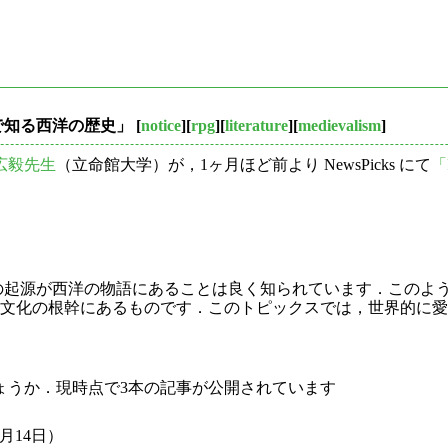
PGで知る西洋の歴史」
[
notice
][
rpg
][
literature
][
medievalism
]
広毅先生
（立命館大学）が，1ヶ月ほど前より NewsPicks にて
「
葉の起源が西洋の物語にあることは良く知られています．このよ
文化の根幹にあるものです．このトピックスでは，世界的に愛
ょうか．現時点で3本の記事が公開されています
1月14日）