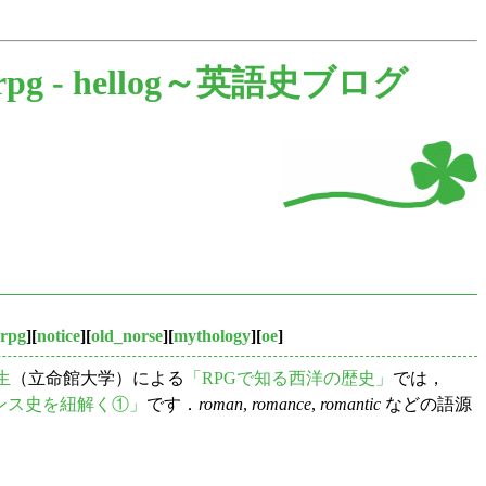
rpg -
hellog～英語史ブログ
rpg
][
notice
][
old_norse
][
mythology
][
oe
]
生
（立命館大学）による
「RPGで知る西洋の歴史」
では，
マンス史を紐解く①」
です．
roman
,
romance
,
romantic
などの語源