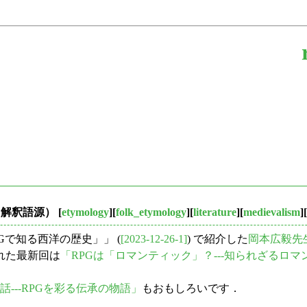
（解釈語源）
[
etymology
][
folk_etymology
][
literature
][
medievalism
][
RPGで知る西洋の歴史」」 (
[2023-12-26-1]
) で紹介した
岡本広毅先
れた最新回は
「RPGは「ロマンティック」？---知られざるロ
---RPGを彩る伝承の物語」
もおもしろいです．