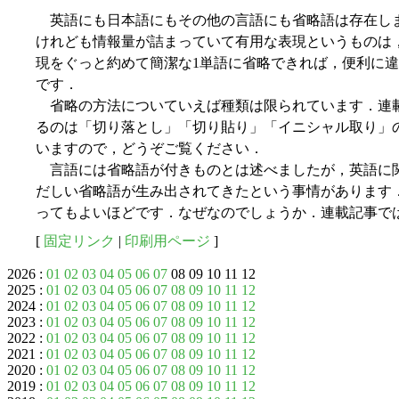
英語にも日本語にもその他の言語にも省略語は存在し
けれども情報量が詰まっていて有用な表現というものは
現をぐっと約めて簡潔な1単語に省略できれば，便利に
です．
省略の方法についていえば種類は限られています．連
るのは「切り落とし」「切り貼り」「イニシャル取り」
いますので，どうぞご覧ください．
言語には省略語が付きものとは述べましたが，英語に関
だしい省略語が生み出されてきたという事情があります
ってもよいほどです．なぜなのでしょうか．連載記事で
[
固定リンク
|
印刷用ページ
]
2026 :
01
02
03
04
05
06
07
08 09 10 11 12
2025 :
01
02
03
04
05
06
07
08
09
10
11
12
2024 :
01
02
03
04
05
06
07
08
09
10
11
12
2023 :
01
02
03
04
05
06
07
08
09
10
11
12
2022 :
01
02
03
04
05
06
07
08
09
10
11
12
2021 :
01
02
03
04
05
06
07
08
09
10
11
12
2020 :
01
02
03
04
05
06
07
08
09
10
11
12
2019 :
01
02
03
04
05
06
07
08
09
10
11
12