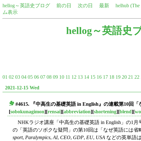
hellog～英語史ブログ
前の日
次の日
最新
helhub (Th
ム表示
hellog～英語史
01
02
03
04
05
06
07
08
09
10
11
12
13
14
15
16
17
18
19
20
21
22
2021-12-15 Wed
#4615. 『中高生の基礎英語 in English』の連載第
■
[
sobokunagimon
][
rensai
][
abbreviation
][
shortening
][
blend
][
wo
NHKラジオ講座「中高生の基礎英語 in English」
の「英語のソボクな疑問」の第10回は「なぜ英語には省
sport
,
Paralympics
,
AI
,
CEO
,
GDP
,
EU
,
USA
などの英単語は