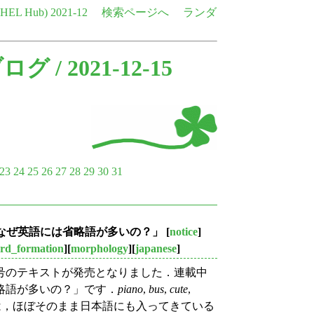
e HEL Hub)
2021-12
検索ページへ
ランダ
ブログ
/ 2021-12-15
23
24
25
26
27
28
29
30
31
10回「なぜ英語には省略語が多いの？」
[
notice
]
rd_formation
][
morphology
][
japanese
]
の1月号のテキストが発売となりました．連載中
略語が多いの？」です．
piano
,
bus
,
cute
,
，ほぼそのまま日本語にも入ってきている