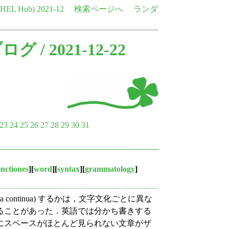
e HEL Hub)
2021-12
検索ページへ
ランダ
ブログ
/ 2021-12-22
23
24
25
26
27
28
29
30
31
inctiones
][
word
][
syntax
][
grammatology
]
ptura continua) するかは，文字文化ごとに異な
ることがあった．英語では分かち書きする
にスペースがほとんど見られない文章がザ