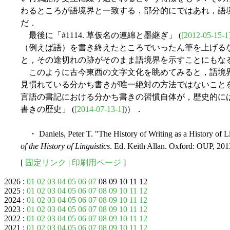
わるところが語境界と一致する．部分的にではあれ，語
だ．
最後に「#1114. 草仮名の連綿と墨継ぎ」 (
[2012-05-15-1
（例えば語）を書き終えたところでいったん筆を上げる
と，その途切れの跡がそのまま語境界を示すことにもな
このように古今東西の文字文化を眺めてみると，語境
見慣れている分かち書きが唯一絶対の方法ではないこと
言語の書記における分かち書きの習慣自体が，歴史的には後の発
書きの歴史」 (
[2014-07-13-1]
)）．
・ Daniels, Peter T. "The History of Writing as a History of Li
of the History of Linguistics
. Ed. Keith Allan. Oxford: OUP, 201
[
固定リンク
|
印刷用ページ
]
2026 :
01
02
03
04
05
06
07
08 09 10 11 12
2025 :
01
02
03
04
05
06
07
08
09
10
11
12
2024 :
01
02
03
04
05
06
07
08
09
10
11
12
2023 :
01
02
03
04
05
06
07
08
09
10
11
12
2022 :
01
02
03
04
05
06
07
08
09
10
11
12
2021 :
01
02
03
04
05
06
07
08
09
10
11
12