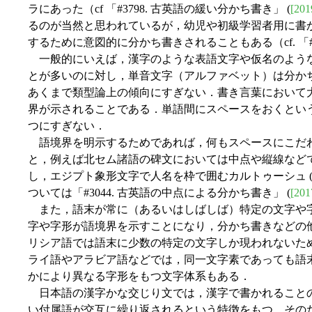
ラにあった（cf 「#3798. 古英語の緩い分かち書き」 (
[201
るのが当然と思われているが，幼児や初級学習者用に書
するために意図的に分かち書きされることもある（cf. 「#1112
一般的にいえば，漢字のような表語文字や仮名のよう
とが多いのに対し，単音文字（アルファベット）は分か
あくまで類型論上の傾向にすぎない．書き言葉において
界が示されることである．単語間にスペースをおくとい
つにすぎない．
語境界を明示するためであれば，何もスペースにこだ
と，例えば北セム諸語の碑文においては中点や縦線など
し，エジプト象形文字で人名を枠で囲むカルトゥーシュ (car
ついては「#3044. 古英語の中点による分かち書き」 (
[201
また，語末が常に（あるいはしばしば）特定の文字や
字や字形が語境界を示すことになり，分かち書きなどの
リシア語では語末に少数の特定の文字しか現われないた
ライ語やアラビア語などでは，同一文字素であっても語
かにより異なる字形をもつ文字体系もある．
日本語の漢字かな交じり文では，漢字で書かれること
い付属語が交互に繰り返されるという特徴をもつ．その