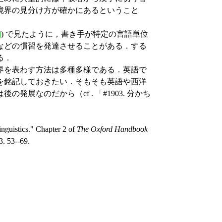
境界の見分け方が確かにあるということ
]
) で見たように，書き手が特定の言語単位
などの慣習を発達させることがある．する
る．
界を表わす方法は多種多様である．英語で
を銘記しておきたい．そもそも英語や西洋
展なのだから（cf . 「#1903. 分かち
nguistics." Chapter 2 of
The Oxford Handbook
3. 53--69.