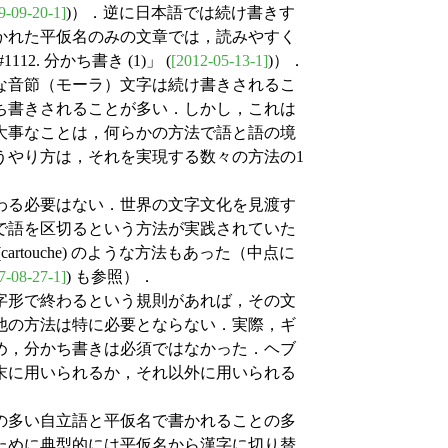
9-09-20-1]
)）．逆に日本語では続け書きす
かれた平仮名のみの文章では，読みやすく
. 分かち書き (1)」 (
[2012-05-13-1]
)）．
な音節（モーラ）文字は続け書きされるこ
ち書きされることが多い．しかし，これは
大事なことは，何らかの方法で語と語の境
うやり方は，それを実現する数々の方法の1
わる必要はない．世界の文字文化を見渡す
で語を区切るという方法が実践されていた
touche) のような方法もあった（中点に
7-08-27-1]
) も参照）．
字形で終わるという規則があれば，その文
他の方法は特に必要とならない．実際，ギ
め，分かち書きは必須ではなかった．ヘブ
末に用いられるか，それ以外に用いられる
の多い自立語と平仮名で書かれることの多
ために典型的には平仮名から漢字に切り替