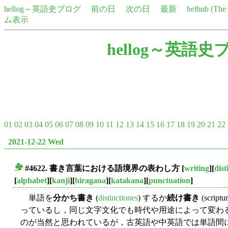
hellog～英語史ブログ
前の日
次の日
最新
helhub (Th
ム表示
hellog～英語史
01
02
03
04
05
06
07
08
09
10
11
12
13
14
15
16
17
18
19
20
21
22
2021-12-22 Wed
#4622. 書き言葉における語境界の表わし方
[
writing
][
dist
■
[
alphabet
][
kanji
][
hiragana
][
katakana
][
punctuation
]
単語を
分かち書き
(
distinctiones
) するか
続け書き
(scri
っているし，同じ文字文化でも時代や用途によって変わ
のが当然と思われているが，古英語や中英語では単語間