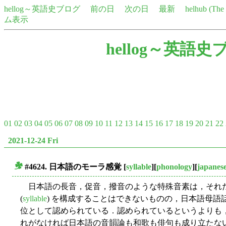
hellog～英語史ブログ
前の日
次の日
最新
helhub (Th
ム表示
hellog～英語史
01
02
03
04
05
06
07
08
09
10
11
12
13
14
15
16
17
18
19
20
21
22
2021-12-24 Fri
#4624. 日本語のモーラ感覚
[
syllable
][
phonology
][
japanes
■
日本語の長音，促音，撥音のような特殊音素は，それ
(
syllable
) を構成することはできないものの，日本語母語
位として認められている．認められているというよりも
れがなければ日本語の音韻論も和歌も俳句も成り立たな