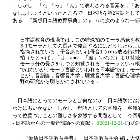
しかし，「?」「っ」「ん」で表わされる音素を，「あ
なしましょうといったところで，日本語を第2言語とし
ある．『新版日本語教育事典』の p. 16 に次のような一
日本語教育の現場では，この特殊拍のモーラ感覚を教
を1モーラとしての長さで発音するにはどうしたらよ
指摘されている．子音あるいは母音1つから成る特殊
拍（たとえば，「目」/me/，「差」/sa/など）より
モーラ分の長さをもつと知覚される．モーラという概
ではないが，モーラ言語といわれる日本語では，モー
とが，音韻論，音響音声学，聴覚音声学，言語心理学
野の研究から明らかにされている．
日本語にとってのモーラとは何なのか．日本語学にお
わけにもいかない．しかし，母語としての直観を，客観
って位置づけことの難しさを象徴する問題として，今回取り上
- 日本語からの一般音韻論への貢献」 (
[2021-12-21-1]
) 
・ 『新版日本語教育事典』 日本語教育学会 編，大修館