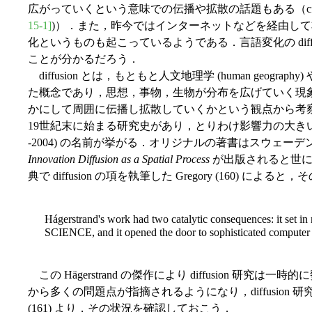
広がっていくという意味での伝播や拡散の話題もある（cf. 「
15-1]
)）．また，昨今ではインターネットなどを経由し
化というものも起こっているようである．言語変化の diff
ことが分かるだろう．
diffusion とは，もともと人文地理学 (human geography)
た概念であり，思想，事物，生物が分布を広げていく現
かにして周囲に伝播し拡散していくかという観点から考
19世紀末に始まる研究史があり，とりわけ影響力の大きい研究者としては 
-2004) の名前が挙がる．オリジナルの著書はスウェーデ
Innovation Diffusion as a Spatial Process
が出版されると世に
典で diffusion の項を執筆した Gregory (160) に
Hágerstrand's work had two catalytic consequences: it set i
SCIENCE, and it opened the door to sophisticated computer m
この Hägerstrand の傑作により diffusion 研
から多くの問題点が指摘されるようになり，diffusion 研
(161) より，その状況を確認しておこう．