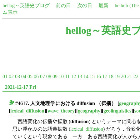
hellog～英語史ブログ
前の日
次の日
最新
helhub (Th
ム表示
hellog～英語史
01
02
03
04
05
06
07
08
09
10
11
12
13
14
15
16
17
18
19
20
21
22
2021-12-17 Fri
#4617. 人文地理学における
diffusion
（伝播）
[
geograph
■
[
lexical_diffusion
][
wave_theory
][
geography
][
geolinguistics
][
so
言語変化の伝播や拡散 (
diffusion
) というテーマに関
思い浮かぶのは語彙拡散 (
lexical_diffusion
) だろう．音
ていくという現象である．一方，ある言語変化が人から