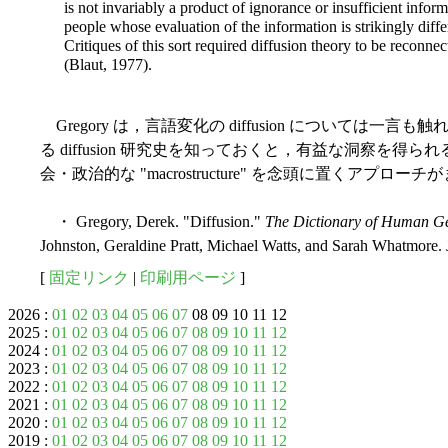
is not invariably a product of ignorance or insufficient inform
people whose evaluation of the information is strikingly differe
Critiques of this sort required diffusion theory to be reconne
(Blaut, 1977).
Gregory は，言語変化の diffusion については
る diffusion 研究史を知っておくと，有益な洞察を得られる
会・政治的な "macrostructure" を念頭に置くアプ
・ Gregory, Derek. "Diffusion."
The Dictionary of Human G
Johnston, Geraldine Pratt, Michael Watts, and Sarah Whatmore.
[
固定リンク
|
印刷用ページ
]
2026 :
01
02
03
04
05
06
07
08 09 10 11 12
2025 :
01
02
03
04
05
06
07
08
09
10
11
12
2024 :
01
02
03
04
05
06
07
08
09
10
11
12
2023 :
01
02
03
04
05
06
07
08
09
10
11
12
2022 :
01
02
03
04
05
06
07
08
09
10
11
12
2021 :
01
02
03
04
05
06
07
08
09
10
11
12
2020 :
01
02
03
04
05
06
07
08
09
10
11
12
2019 :
01
02
03
04
05
06
07
08
09
10
11
12