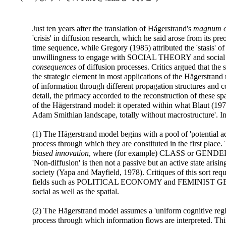
Just ten years after the translation of Hágerstrand's
magnum 
'crisis' in diffusion research, which he said arose from its p
time sequence, while Gregory (1985) attributed the 'stasis' of
unwillingness to engage with SOCIAL THEORY and social h
consequences
of diffusion processes. Critics argued that the 
the strategic element in most applications of the Hägerstrand
of information through different propagation structures and
detail, the primacy accorded to the reconstruction of these sp
of the Hägerstrand model: it operated within what Blaut (1977)
Adam Smithian landscape, totally without macrostructure'. In 
(1) The Hägerstrand model begins with a pool of 'potential ad
process through which they are constituted in the first place.
biased innovation
, where (for example) CLASS or GENDER c
'Non-diffusion' is then not a passive but an active state arisin
society (Yapa and Mayfield, 1978). Critiques of this sort requ
fields such as POLITICAL ECONOMY and FEMINIST GEOG
social as well as the spatial.
(2) The Hägerstrand model assumes a 'uniform cognitive regio
process through which information flows are interpreted. This