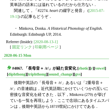
英単語の語末には溢れているのだから仕方ない．
関連して，「#2274.
heart
の綴字と発音」 (
[2015-07-
19-1]
) の記事もどうぞ．
・ Minkova, Donka.
A Historical Phonology of English.
Edinburgh: Edinburgh UP, 2014.
Referrer (Inside):
[2020-08-13-1]
[
固定リンク
|
印刷用ページ
]
2020-06-15 Mon
#4067. 「長母音＋ /r/」が経た音変化
[
rhotic
][
r
][
vowel
]
■
[
diphthong
][
triphthong
][
sound_change
][
gvs
]
後期中英語の「長母音＋ /r/」あるいは「2重母音＋
/r/」の音連鎖は，近代英語期にかけていくつかの互いに
密接な音変化を経てきた．以下，Minkova (279) が挙げ
ている一覧を再現しよう．ここで念頭にあるタイムスパ
ンは，後期中英語から18?19世紀にかけてである．