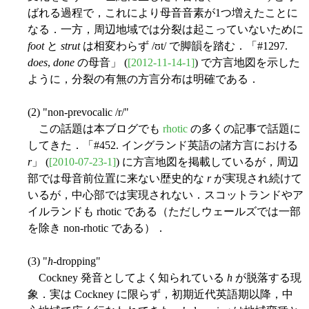
ばれる過程で，これにより母音音素が1つ増えたことに
なる．一方，周辺地域では分裂は起こっていないために
foot
と
strut
は相変わらず /ʊt/ で脚韻を踏む．「#1297.
does
,
done
の母音」 (
[2012-11-14-1]
) で方言地図を示した
ように，分裂の有無の方言分布は明確である．
(2) "non-prevocalic /r/"
この話題は本ブログでも
rhotic
の多くの記事で話題に
してきた．「#452. イングランド英語の諸方言における
r
」 (
[2010-07-23-1]
) に方言地図を掲載しているが，周辺
部では母音前位置に来ない歴史的な
r
が実現され続けて
いるが，中心部では実現されない．スコットランドやア
イルランドも rhotic である（ただしウェールズでは一部
を除き non-rhotic である）．
(3) "
h
-dropping"
Cockney 発音としてよく知られている
h
が脱落する現
象．実は Cockney に限らず，初期近代英語期以降，中