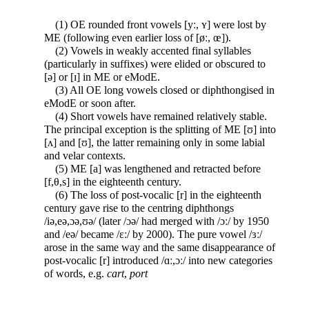
(1) OE rounded front vowels [yː, ʏ] were lost by
ME (following even earlier loss of [øː, œ]).
(2) Vowels in weakly accented final syllables
(particularly in suffixes) were elided or obscured to
[ə] or [ɪ] in ME or eModE.
(3) All OE long vowels closed or diphthongised in
eModE or soon after.
(4) Short vowels have remained relatively stable.
The principal exception is the splitting of ME [ʊ] into
[ʌ] and [ʊ], the latter remaining only in some labial
and velar contexts.
(5) ME [a] was lengthened and retracted before
[f,θ,s] in the eighteenth century.
(6) The loss of post-vocalic [r] in the eighteenth
century gave rise to the centring diphthongs
/iə,eə,ɔə,ʊə/ (later /ɔə/ had merged with /ɔː/ by 1950
and /eə/ became /ɛː/ by 2000). The pure vowel /ɜː/
arose in the same way and the same disappearance of
post-vocalic [r] introduced /ɑː,ɔː/ into new categories
of words, e.g.
cart
,
port