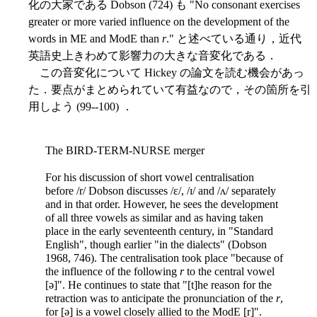
化の大家である Dobson (724) も "No consonant exercises
greater or more varied influence on the development of the
words in ME and ModE than
r
." と述べている通り，近代
英語史上きわめて影響力の大きな音変化である．
この音変化について Hickey の論文を読む機会があっ
た．要点がまとめられていて有益なので，その箇所を引
用しよう (99--100) ．
The BIRD-TERM-NURSE merger
For his discussion of short vowel centralisation
before /r/ Dobson discusses /ɛ/, /ɪ/ and /ʌ/ separately
and in that order. However, he sees the development
of all three vowels as similar and as having taken
place in the early seventeenth century, in "Standard
English", though earlier "in the dialects" (Dobson
1968, 746). The centralisation took place "because of
the influence of the following
r
to the central vowel
[ə]". He continues to state that "[t]he reason for the
retraction was to anticipate the pronunciation of the
r
,
for [ə] is a vowel closely allied to the ModE [r]".