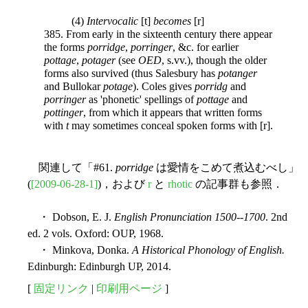
(4)
Intervocalic
[t]
becomes
[r]
385. From early in the sixteenth century there appear
the forms
porridge
,
porringer
, &c. for earlier
pottage
,
potager
(see
OED
, s.vv.), though the older
forms also survived (thus Salesbury has
potanger
and Bullokar
potage
). Coles gives
porridg
and
porringer
as 'phonetic' spellings of
pottage
and
pottinger
, from which it appears that written forms
with
t
may sometimes conceal spoken forms with [r].
関連して「#61.
porridge
は愛情をこめて煮込むべし」
(
[2009-06-28-1]
)，および
r
と
rhotic
の記事群も参照．
・ Dobson, E. J.
English Pronunciation 1500--1700
. 2nd
ed. 2 vols. Oxford: OUP, 1968.
・ Minkova, Donka.
A Historical Phonology of English.
Edinburgh: Edinburgh UP, 2014.
[
固定リンク
|
印刷用ページ
]