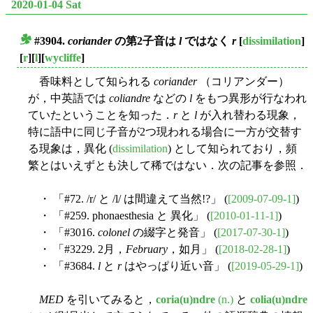
2020-01-04 Sat
#3904.
coriander
の第2子音は
l
ではなく
r
[
dissimilation
]
■
[
r
][
l
][
wycliffe
]
香味料として知られる
coriander
（コリアンダー）
が，中英語では
coliandre
などの
l
をもつ異形が行なわれ
ていたということを知った．
r
と
l
が入れ替わる現象，
特に語中に同じ子音が2つ現われる場合に一方が交替す
る現象は，異化 (
dissimilation
) として知られており，頻
繁とはいえずとも決して稀ではない．次の記事を参照．
・ 「#72. /r/ と /l/ は間違えて当然!?」 (
[2009-07-09-1]
)
・ 「#259. phonaesthesia と 異化」 (
[2010-01-11-1]
)
・ 「#3016.
colonel
の綴字と発音」 (
[2017-07-30-1]
)
・ 「#3229. 2月，
February
，如月」 (
[2018-02-28-1]
)
・ 「#3684.
l
と
r
はやっぱり近い音」 (
[2019-05-29-1]
)
MED
を引いてみると，
coria(u)ndre
(n.)
と
colia(u)ndre