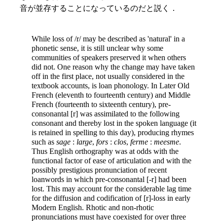
音が並存することになっているのだと説く．
While loss of /r/ may be described as 'natural' in a
phonetic sense, it is still unclear why some
communities of speakers preserved it when others
did not. One reason why the change may have taken
off in the first place, not usually considered in the
textbook accounts, is loan phonology. In Later Old
French (eleventh to fourteenth century) and Middle
French (fourteenth to sixteenth century), pre-
consonantal [r] was assimilated to the following
consonant and thereby lost in the spoken language (it
is retained in spelling to this day), producing rhymes
such as
sage
:
large
,
fors
:
clos
,
ferme
:
meesme
.
Thus English orthography was at odds with the
functional factor of ease of articulation and with the
possibly prestigious pronunciation of recent
loanwords in which pre-consonantal [-r] had been
lost. This may account for the considerable lag time
for the diffusion and codification of [r]-loss in early
Modern English. Rhotic and non-rhotic
pronunciations must have coexisted for over three