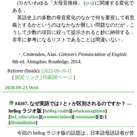
(3) がいわゆる「大母音推移」 (
gvs
) に関連する変化で
ある，
英語史上の多数の母音変化のなかで何を重視して有意
義とするかというのはなかなか難しい問題なのだが，こ
うして少数の項目に絞って提示されると妙に納得する．
非常に参考になるリストであることは間違いない．
・ Cruttenden, Alan.
Gimson's Pronunciation of English
.
8th ed. Abingdon: Routledge, 2014.
Referrer (Inside):
[2022-09-10-1]
[
固定リンク
|
印刷用ページ
]
2020-09-23 Wed
#4167. なぜ英語では
l
と
r
が区別されるのですか？ ---
■
hellog ラジオ版
[
hellog-radio
][
sobokunagimon
]
[
hel_education
][
pronunciation
][
consonant
][
l
][
r
]
[
dissimilation
]
今回の hellog ラジオ版の話題は，日本語母語話者が苦