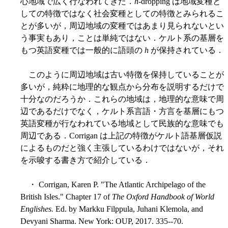
心地域で広く行なわれてきた．
h
-dropping は地域変種と
しての特徴ではなく社会変種としての特徴とみられるこ
とが多いが，周辺地域の変種ではあまり見られないとい
う事実もあり，ことは単純ではない．ケルト系の基層を
もつ英語変種では一般的に語頭の
h
が保持されている．
このように周辺地域は古い特徴を保持していることが
多いが，純粋に地理的な観点から分布を説明するだけで
十分なのだろうか．これらの地域は，地理的な意味で周
辺であるだけでなく，ケルト系言語・方言を基層にもつ
英語変種が行なわれている地域として民族的な意味でも
周辺である．Corrigan は上記の特徴がケルト語基層仮説
によるものだと強く主張しているわけではないが，それ
を示唆する書き方で紹介している．
・ Corrigan, Karen P. "The Atlantic Archipelago of the
British Isles." Chapter 17 of
The Oxford Handbook of World
Englishes.
Ed. by Markku Filppula, Juhani Klemola, and
Devyani Sharma. New York: OUP, 2017. 335--70.