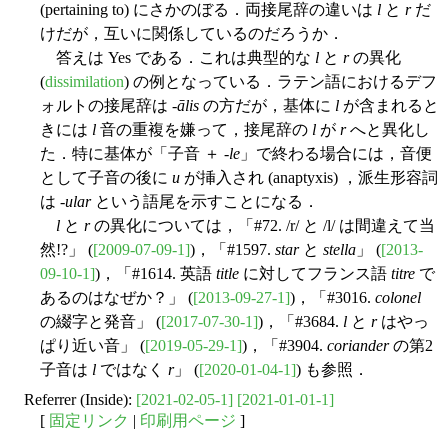
(pertaining to) にさかのぼる．両接尾辞の違いは
l
と
r
だ
けだが，互いに関係しているのだろうか．
答えは Yes である．これは典型的な
l
と
r
の異化
(
dissimilation
) の例となっている．ラテン語におけるデフ
ォルトの接尾辞は -
ālis
の方だが，基体に
l
が含まれると
きには
l
音の重複を嫌って，接尾辞の
l
が
r
へと異化し
た．特に基体が「子音 ＋
-le
」で終わる場合には，音便
として子音の後に
u
が挿入され (anaptyxis) ，派生形容詞
は -
ular
という語尾を示すことになる．
l
と
r
の異化については，「#72. /r/ と /l/ は間違えて当
然!?」 (
[2009-07-09-1]
)，「#1597.
star
と
stella
」 (
[2013-
09-10-1]
)，「#1614. 英語
title
に対してフランス語
titre
で
あるのはなぜか？」 (
[2013-09-27-1]
)，「#3016.
colonel
の綴字と発音」 (
[2017-07-30-1]
)，「#3684.
l
と
r
はやっ
ぱり近い音」 (
[2019-05-29-1]
)，「#3904.
coriander
の第2
子音は
l
ではなく
r
」 (
[2020-01-04-1]
) も参照．
Referrer (Inside):
[2021-02-05-1]
[2021-01-01-1]
[
固定リンク
|
印刷用ページ
]