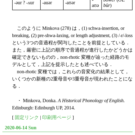
-əur ? -ʌur
-auər
-aʊər
aʊə
būr
)
このように Minkova (278) は，(1) schwa-insertion, or
breaking, (2) pre-shwa-laxing, or length adjustment, (3) /-r/-loss
という3つの音過程が関与したことを前提としている．
また，厳密に上記の順序で音過程が進行したかどうかは
確定できないものの，non-rhotic 変種が辿った経路のモ
デルとして，上記を提示したとも述べている．
non-rhotic 変種では，これらの音変化の結果として，
いくつかの新種の2重母音や3重母音が現われたことにな
る．
・ Minkova, Donka.
A Historical Phonology of English.
Edinburgh: Edinburgh UP, 2014.
[
固定リンク
|
印刷用ページ
]
2020-06-14 Sun