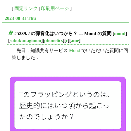
[
固定リンク
|
印刷用ページ
]
2023-08-31 Thu
#5239.
t
の弾音化はいつから？ --- Mond の質問
[
mond
]
■
[
sobokunagimon
][
phonetics
][
r
][
ame
]
先日，知識共有サービス
Mond
でいただいた質問に回
答しました．