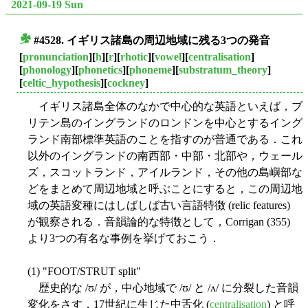
2021-09-19 Sun
#4528. イギリス諸島の周辺地域に残る3つの発音
■
[
pronunciation
][
h
][
r
][
rhotic
][
vowel
][
centralisation
]
[
phonology
][
phonetics
][
phoneme
][
substratum_theory
]
[
celtic_hypothesis
][
cockney
]
イギリス諸島全体のなかで中心的な英語といえば，ブ
リテン島のイングランドのロンドンを中心とするイング
ランド南部標準英語のことを指すのが普通である．これ
以外のイングランドの南西部・中部・北部や，ウェール
ズ，スコットランド，アイルランド，その他の島嶼部な
どをまとめて周辺地域と呼ぶことにすると，この周辺地
域の英語変種にはしばしば古い言語特徴 (relic features)
が観察される．音韻論的な特徴として，Corrigan (355)
より3つの有名な事例を挙げておこう．
(1) "FOOT/STRUT split"
歴史的な /ʊ/ が，中心地域で /ʊ/ と /ʌ/ に分裂した音韻
変化をさす．17世紀に生じた中舌化 (
centralisation
) と呼