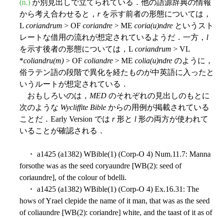
(n.)
が別見出しで立てられている．他の語源辞典の情報
から考え合わせると，
r
を示す前者の形態については，
L
coriandrum
> OF
coriandre
> ME
coria(u)ndre
というスト
レートな借用の流れが想定されているようだ．一方，
l
を示す後者の形態については，L
coriandrum
> VL
*
coliandru(m)
> OF
coliandre
> ME
colia(u)ndre
のように，
俗ラテン語の段階で異化を経たものが中英語に入ったと
いうルートが想定されている．
おもしろいのは，
MED
のそれぞれの見出しのもとに
次のような
Wycliffite Bible
からの用例が掲載されている
ことだ．Early Version では
r
形と
l
形の両方が使われて
いることが確認される．
・ a1425 (a1382) WBible(1) (Corp-O 4) Num.11.7: Manna
forsothe was as the seed coryaundre [WB(2): seed of
coriaundre], of the colour of bdelli.
・ a1425 (a1382) WBible(1) (Corp-O 4) Ex.16.31: The
hows of Yrael clepide the name of it man, that was as the seed
of coliaundre [WB(2): coriandre] white, and the taast of it as of