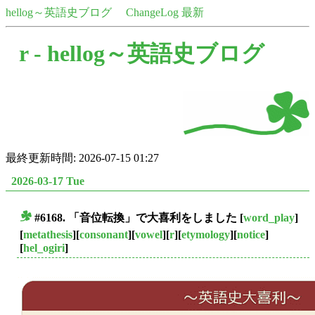
hellog～英語史ブログ
ChangeLog 最新
r -
hellog～英語史ブログ
最終更新時間: 2026-07-15 01:27
2026-03-17 Tue
#6168. 「音位転換」で大喜利をしました
[
word_play
]
■
[
metathesis
][
consonant
][
vowel
][
r
][
etymology
][
notice
]
[
hel_ogiri
]