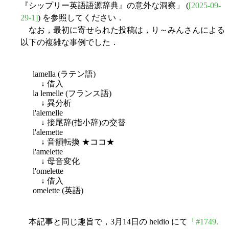
『シップリー英語語源辞典』の意外な洞察」 (
[2025-09-
29-1]
) を参照してください．
なお，最初に寄せられた投稿は，り～みんさんによる
以下の複雑な事例でした．
lamella (ラテン語)
↓ 借入
la lemelle (フランス語)
↓ 異分析
l'alemelle
↓ 接尾辞(指小辞)の交替
l'alemette
↓ 音韻転換 ★ココ★
l'amelette
↓ 母音変化
l'omelette
↓ 借入
omelette (英語)
本記事と同じ趣旨で，3月14日の heldio にて
「#1749.