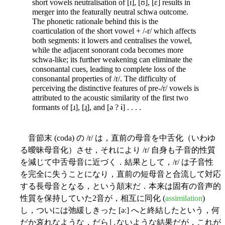
short vowels neutralisation of [ɪ], [ʊ], [ɛ] results in
merger into the featurally neutral schwa outcome.
The phonetic rationale behind this is the
coarticulation of the short vowel + /-r/ which affects
both segments: it lowers and centralises the vowel,
while the adjacent sonorant coda becomes more
schwa-like; its further weakening can eliminate the
consonantal cues, leading to complete loss of the
consonantal properties of /r/. The difficulty of
perceiving the distinctive features of pre-/r/ vowels is
attributed to the acoustic similarity of the first two
formants of [ɹ], [ɻ], and [ə ? ɨ] . . . .
音節末 (coda) の /r/ は，直前の母音を中舌化（いわゆ
る曖昧母音化）させ，それにより /r/ 自身も子音的性質
を減じて中舌母音に近づく．結果として，/r/ は子音性
を完全に失うことになり，直前の短母音と合流して対応
する長母音となる，という顛末だ．本来は固有の音声的
性質を保持していた2音が，相互に同化 (
assimilation
)
し，ついには弛緩しきった [əː] へと終結したという，何
だか哀れなような，だらしないような結果だが，これが