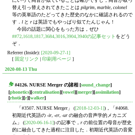
にいって両音が似ていることは確かですし，両音が取っ
替え引っ替えされてきたことは
pilgrim
,
marble
,
colonel
等の英単語のたどってきた歴史のなかに確認されるので
す．
l
と
r
は英語でもやっぱり似てたんじゃん！
今回の話題に関心をもった方は，ぜひ
##72,1618,1817,3684,3016,3904,3940の記事セット
をどう
ぞ．
Referrer (Inside):
[2020-09-27-1]
[
固定リンク
|
印刷用ページ
]
2020-08-13 Thu
#4126. NURSE Merger の諸相
[
sound_change
]
■
[
phonetics
][
centralisation
][
vowel
][
merger
][
assimilation
]
[
rhotic
][
r
][
walker
]
「#3507. NURSE Merger」 (
[2018-12-03-1]
)，「#4068.
初期近代英語の -
ir
, -
er
, -
ur
の融合の音声学的メカニズ
ム」 (
[2020-06-16-1]
) の記事で，
r
の前位置の母音が歴史
的に融合してきた過程に注目した．初期近代英語の音変