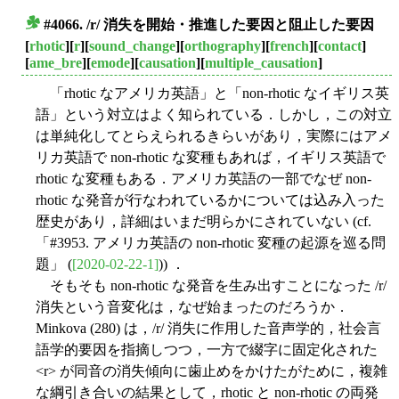
#4066. /r/ 消失を開始・推進した要因と阻止した要因
■
[
rhotic
][
r
][
sound_change
][
orthography
][
french
][
contact
]
[
ame_bre
][
emode
][
causation
][
multiple_causation
]
「rhotic なアメリカ英語」と「non-rhotic なイギリス英
語」という対立はよく知られている．しかし，この対立
は単純化してとらえられるきらいがあり，実際にはアメ
リカ英語で non-rhotic な変種もあれば，イギリス英語で
rhotic な変種もある．アメリカ英語の一部でなぜ non-
rhotic な発音が行なわれているかについては込み入った
歴史があり，詳細はいまだ明らかにされていない (cf.
「#3953. アメリカ英語の non-rhotic 変種の起源を巡る問
題」 (
[2020-02-22-1]
)) ．
そもそも non-rhotic な発音を生み出すことになった /r/
消失という音変化は，なぜ始まったのだろうか．
Minkova (280) は，/r/ 消失に作用した音声学的，社会言
語学的要因を指摘しつつ，一方で綴字に固定化された
<r> が同音の消失傾向に歯止めをかけたがために，複雑
な綱引き合いの結果として，rhotic と non-rhotic の両発