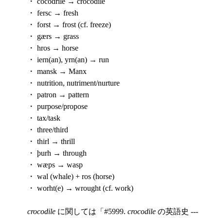
・ cocodrile → crocodile
・ fersc → fresh
・ forst → frost (cf. freeze)
・ gærs → grass
・ hros → horse
・ iern(an), yrn(an) → run
・ mansk → Manx
・ nutrition, nutriment/nurture
・ patron → pattern
・ purpose/propose
・ tax/task
・ three/third
・ thirl → thrill
・ þurh → through
・ wæps → wasp
・ wal (whale) + ros (horse)
・ worht(e) → wrought (cf. work)
crocodile
に関しては「#5999.
crocodile
の英語史 ---