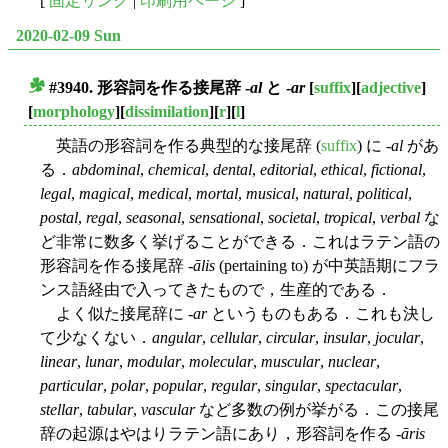
[
固定リンク
|
印刷用ページ
]
2020-02-09 Sun
#3940. 形容詞を作る接尾辞 -
al
と -
ar
[
suffix
][
adjective
]
■
[
morphology
][
dissimilation
][
r
][
l
]
英語の形容詞を作る典型的な接尾辞 (
suffix
) に -
al
があ
る．
abdominal
,
chemical
,
dental
,
editorial
,
ethical
,
fictional
,
legal
,
magical
,
medical
,
mortal
,
musical
,
natural
,
political
,
postal
,
regal
,
seasonal
,
sensational
,
societal
,
tropical
,
verbal
な
ど非常に数多く挙げることができる．これはラテン語の
形容詞を作る接尾辞 -
ālis
(pertaining to) が中英語期にフラ
ンス語経由で入ってきたもので，生産的である．
よく似た接尾辞に -
ar
というものもある．これも決し
て少なくない．
angular
,
cellular
,
circular
,
insular
,
jocular
,
linear
,
lunar
,
modular
,
molecular
,
muscular
,
nuclear
,
particular
,
polar
,
popular
,
regular
,
singular
,
spectacular
,
stellar
,
tabular
,
vascular
など多数の例が挙がる．この接尾
辞の起源はやはりラテン語にあり，形容詞を作る -
āris