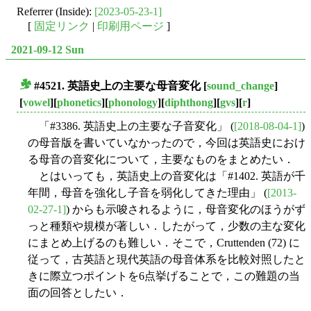
Referrer (Inside):
[2023-05-23-1]
[
固定リンク
|
印刷用ページ
]
2021-09-12 Sun
#4521. 英語史上の主要な母音変化
[
sound_change
]
■
[
vowel
][
phonetics
][
phonology
][
diphthong
][
gvs
][
r
]
「#3386. 英語史上の主要な子音変化」 (
[2018-08-04-1]
)
の母音版を書いていなかったので，今回は英語史におけ
る母音の音変化について，主要なものをまとめたい．
とはいっても，英語史上の音変化は「#1402. 英語が千
年間，母音を強化し子音を弱化してきた理由」 (
[2013-
02-27-1]
) からも示唆されるように，母音変化のほうがず
っと種類や規模が著しい．したがって，少数の主な変化
にまとめ上げるのも難しい．そこで，Cruttenden (72) に
従って，古英語と現代英語の母音体系を比較対照したと
きに際立つポイントを6点挙げることで，この難題の当
面の回答としたい．