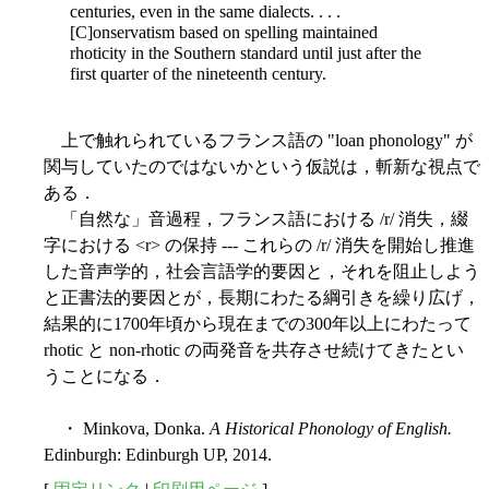
centuries, even in the same dialects. . . .
[C]onservatism based on spelling maintained
rhoticity in the Southern standard until just after the
first quarter of the nineteenth century.
上で触れられているフランス語の "loan phonology" が
関与していたのではないかという仮説は，斬新な視点で
ある．
「自然な」音過程，フランス語における /r/ 消失，綴
字における <r> の保持 --- これらの /r/ 消失を開始し推進
した音声学的，社会言語学的要因と，それを阻止しよう
と正書法的要因とが，長期にわたる綱引きを繰り広げ，
結果的に1700年頃から現在までの300年以上にわたって
rhotic と non-rhotic の両発音を共存させ続けてきたとい
うことになる．
・ Minkova, Donka.
A Historical Phonology of English.
Edinburgh: Edinburgh UP, 2014.