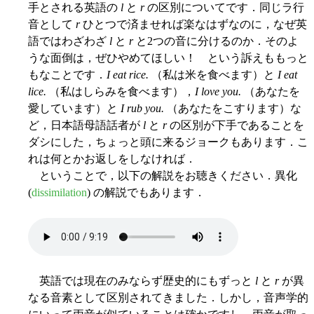
手とされる英語の
l
と
r
の区別についてです．同じラ行
音として
r
ひとつで済ませれば楽なはずなのに，なぜ英
語ではわざわざ
l
と
r
と2つの音に分けるのか．そのよ
うな面倒は，ぜひやめてほしい！ という訴えももっと
もなことです．
I eat rice.
（私は米を食べます）と
I eat
lice.
（私はしらみを食べます），
I love you.
（あなたを
愛しています）と
I rub you.
（あなたをこすります）な
ど，日本語母語話者が
l
と
r
の区別が下手であることを
ダシにした，ちょっと頭に来るジョークもあります．こ
れは何とかお返しをしなければ．
ということで，以下の解説をお聴きください．異化
(
dissimilation
) の解説でもあります．
英語では現在のみならず歴史的にもずっと
l
と
r
が異
なる音素として区別されてきました．しかし，音声学的