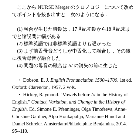
ここから NURSE Merger のクロノロジーについて改め
てポイントを抜き出すと，次のようになる．
(1) 融合が生じた時期は，17世紀初期から18世紀末ま
でと諸説間に幅がある
(2) 標準英語では非標準英語よりも遅かった
(3) まず前舌母音どうしが中舌化して融合し，その後
に後舌母音が融合した
(4) 問題の母音の融合は /r/ の消失の前に生じた
・ Dobson, E. J.
English Pronunciation 1500--1700
. 1st ed.
Oxford: Clarendon, 1957. 2 vols.
・ Hickey, Raymond. "Vowels before /r/ in the History of
English."
Contact, Variation, and Change in the History of
English.
Ed. Simone E. Pfenninger, Olga Timofeeva, Anne-
Christine Gardner, Alpo Honkapohja, Marianne Hundt and
Daniel Schreier. Amsterdam/Philadelphia: Benjamins, 2014.
95--110.