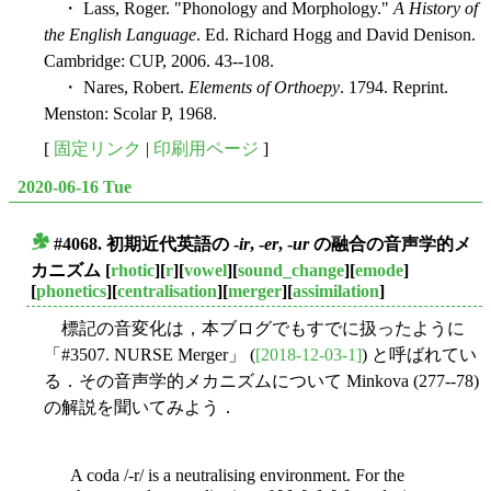
・ Lass, Roger. "Phonology and Morphology."
A History of
the English Language
. Ed. Richard Hogg and David Denison.
Cambridge: CUP, 2006. 43--108.
・ Nares, Robert.
Elements of Orthoepy
. 1794. Reprint.
Menston: Scolar P, 1968.
[
固定リンク
|
印刷用ページ
]
2020-06-16 Tue
#4068. 初期近代英語の -
ir
, -
er
, -
ur
の融合の音声学的メ
■
カニズム
[
rhotic
][
r
][
vowel
][
sound_change
][
emode
]
[
phonetics
][
centralisation
][
merger
][
assimilation
]
標記の音変化は，本ブログでもすでに扱ったように
「#3507. NURSE Merger」 (
[2018-12-03-1]
) と呼ばれてい
る．その音声学的メカニズムについて Minkova (277--78)
の解説を聞いてみよう．
A coda /-r/ is a neutralising environment. For the