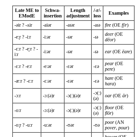
Late ME to
Schwa-
Length
/-r/-
Examples
EModE
insertion
adjustment
loss
-əir ? -ʌir
-aiər
-aɪər
-aɪə
fire
(OE
fȳr
)
deer
(OE
-eː̝r ? -iːr
-iːər
-ɪər
-ɪə
dēor
)
-ɛːr ? -e̝ːr ? -
-iːər
-ɪər
-ɪə
ear
(OE
ēare
)
iːr
pear
(OE
-ɛːr ? -eːr
-eːər
-ɛər
-ɛə
pere
)
hare
(OE
-æːr ? -ɛːr
-ɛːər
-ɛər
-ɛə
hara
)
-ɔ(ː)
-ɔːr
-ɔː(ə)r
-ɔ(ː)(ə)r
oar
(OE
ār
)
(ə)
-ɔ(ː)
floor
(OE
-oːr
-ɔː(ə)r
-ɔ(ː)(ə)r
(ə)
flōr
)
poor
(AN
-oː̝r ? -uːr
-uːər
-ʊər
-ʊə
pover
,
pour
)
-
bower
(OE