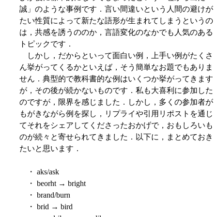
誠」のような事例です．言い間違いという人間の避けが
たい性質によって新たな語形が生まれてしまうというの
は，共感を誘うののか，言語変化のなかでも人気のある
トピックです．
しかし，だからといって面白い例，上手い例がたくさ
ん挙がってくるかといえば，そう簡単なお題でもありま
せん．典型的で教科書的な例はいくつか挙がってきます
が，その後が続かないものです．私も大喜利に参加した
のですが，限界を感じました．しかし，多くの参加者が
もがきながら例を探し，リプライや引用リポストを通じ
てそれをシェアしてくださったおかげで，おもしろいも
のが続々と寄せられてきました．以下に，まとめておき
たいと思います．
・ aks/ask
・ beorht → bright
・ brand/burn
・ brid → bird