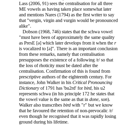
Lass (2006, 91) sees the centralisation for all three
ME vowels as having taken place somewhat later
and mentions Nares (1794) as the first writer to say
that "vergin, virgin and vurgin would be pronounced
alike".
Dobson (1968, 746) states that the schwa vowel
"must have been of approximately the same quality
as PresE [ə] which later develops from it when the
r
is vocalized to [ə]". There is an important conclusion
from these remarks, namely that centralisation
presupposes the existence of a following /r/ so that
the loss of rhoticity must be dated after the
centralisation. Confirmation of this is found from
prescriptive authors of the eighteenth century. For
instance, John Walker in his
Critical Pronouncing
Dictionary
of 1791 has 'bu2rd' for
bird
, his u2
represents schwa (in his principle 172 he states that
the vowel value is the same as that in
done
,
son
).
Walker also transcribes
bird
with "r" but we know
that he favoured the
retention of non-prevocalic /r/
even though he recognised that it was rapidly losing
ground during his lifetime.