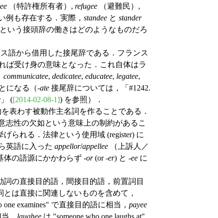
tee
（特許権所有者）,
refugee
（避難民）,
い例も存在する．実際，
standee
と
stander
という接頭辞の働きはどのようなものだろ
ス語から借用した接尾辞である．フランス
れば受け身の意味となった．これ自体はラ
，
communicatee
,
dedicatee
,
educatee
,
legatee
,
とになる（-
ate
接尾辞については，「#1242.
r
」 (
[2014-02-08-1]
) を参照）．
物を表わす被動作主名詞を作ることである．
こと，意志性の欠如という意味上の制約があるこ
．法律という使用域 (register) に
ら英語に入った
appellor
/
appellee
（上訴人／
体の語源にかかわらず -
or
(or -
er
) と -
ee
に
動詞の直接目的語，間接目的語，前置詞目
詞とは直接に関連しないものを含めて，
who one examines" で直接目的語に相当，
payee
に相当，
laughee
は "someone who one laughs at"