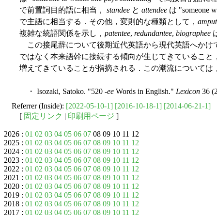
で前置詞目的語に相当，
standee
と
attendee
は "someone who
で主語に相当する．その他，変則的な種類として，
amput
複雑な統語関係を示し，
patentee
,
redundantee
,
biographee
この接尾辞について後期近代英語から現代英語へかけ
ではなく本来語幹に接続する傾向が生じてきていること
増えてきていることが指摘される．この潮流については
・ Isozaki, Satoko. "520 -
ee
Words in English."
Lexicon
36 (2
Referrer (Inside):
[2022-05-10-1]
[2016-10-18-1]
[2014-06-21-1]
[
固定リンク
|
印刷用ページ
]
2026 :
01
02
03
04
05
06
07
08 09 10 11 12
2025 :
01
02
03
04
05
06
07
08
09
10
11
12
2024 :
01
02
03
04
05
06
07
08
09
10
11
12
2023 :
01
02
03
04
05
06
07
08
09
10
11
12
2022 :
01
02
03
04
05
06
07
08
09
10
11
12
2021 :
01
02
03
04
05
06
07
08
09
10
11
12
2020 :
01
02
03
04
05
06
07
08
09
10
11
12
2019 :
01
02
03
04
05
06
07
08
09
10
11
12
2018 :
01
02
03
04
05
06
07
08
09
10
11
12
2017 :
01
02
03
04
05
06
07
08
09
10
11
12