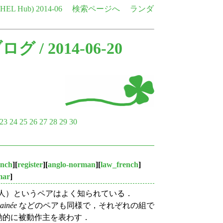
e HEL Hub)
2014-06
検索ページへ
ランダ
ブログ
/ 2014-06-20
23
24
25
26
27
28
29
30
ench
][
register
][
anglo-norman
][
law_french
]
mar
]
人）というペアはよく知られている．
rainée
などのペアも同様で，それぞれの組で
動的に被動作主を表わす．