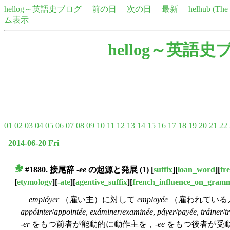
hellog～英語史ブログ
前の日
次の日
最新
helhub (Th
ム表示
hellog～英語史
01
02
03
04
05
06
07
08
09
10
11
12
13
14
15
16
17
18
19
20
21
22
2014-06-20 Fri
#1880. 接尾辞 -
ee
の起源と発展 (1)
[
suffix
][
loan_word
][
fr
■
[
etymology
][
-ate
][
agentive_suffix
][
french_influence_on_gram
emplóyer
（雇い主）に対して
employée
（雇われている
appóinter
/
appointée
,
exáminer
/
examinée
,
páyer
/
payée
,
tráiner
/
t
-
er
をもつ前者が能動的に動作主を，-
ee
をもつ後者が受