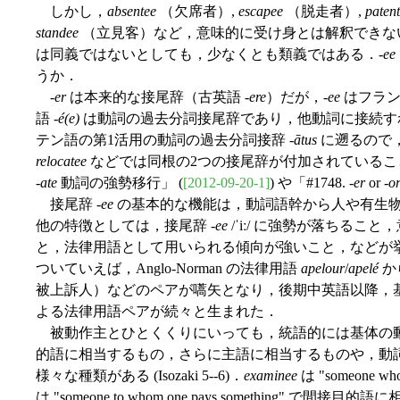
しかし，
absentee
（欠席者）,
escapee
（脱走者）,
paten
standee
（立見客）など，意味的に受け身とは解釈できな
は同義ではないとしても，少なくとも類義ではある．-
ee
うか．
-
er
は本来的な接尾辞（古英語 -
ere
）だが，-
ee
はフラン
語 -
é(e)
は動詞の過去分詞接尾辞であり，他動詞に接続す
テン語の第1活用の動詞の過去分詞接辞 -
ātus
に遡るので
relocatee
などでは同根の2つの接尾辞が付加されているこ
-
ate
動詞の強勢移行」 (
[2012-09-20-1]
) や「#1748. -
er
or -
o
接尾辞 -
ee
の基本的な機能は，動詞語幹から人や有生
他の特徴としては，接尾辞 -
ee
/ˈiː/ に強勢が落ちる
と，法律用語として用いられる傾向が強いこと，などが挙げられる
ついていえば，Anglo-Norman の法律用語
apelour
/
apelé
か
被上訴人）などのペアが嚆矢となり，後期中英語以降，基
よる法律用語ペアが続々と生まれた．
被動作主とひとくくりにいっても，統語的には基体の
的語に相当するもの，さらに主語に相当するものや，動
様々な種類がある (Isozaki 5--6)．
examinee
は "someone 
は "someone to whom one pays something" で間接目的語