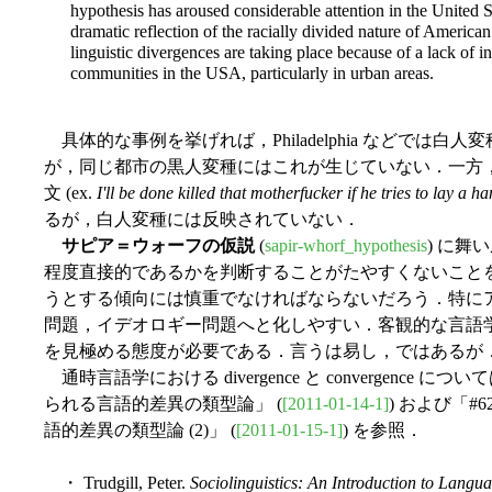
hypothesis has aroused considerable attention in the United St
dramatic reflection of the racially divided nature of American 
linguistic divergences are taking place because of a lack of 
communities in the USA, particularly in urban areas.
具体的な事例を挙げれば，Philadelphia などでは白人変種で
が，同じ都市の黒人変種にはこれが生じていない．一方，
文 (ex.
I'll be done killed that motherfucker if he tries to lay a 
るが，白人変種には反映されていない．
サピア＝ウォーフの仮説
(
sapir-whorf_hypothesis
) に
程度直接的であるかを判断することがたやすくないこと
うとする傾向には慎重でなければならないだろう．特に
問題，イデオロギー問題へと化しやすい．客観的な言語
を見極める態度が必要である．言うは易し，ではあるが
通時言語学における divergence と convergence 
られる言語的差異の類型論」 (
[2011-01-14-1]
) および「#
語的差異の類型論 (2)」 (
[2011-01-15-1]
) を参照．
・ Trudgill, Peter.
Sociolinguistics: An Introduction to Langu