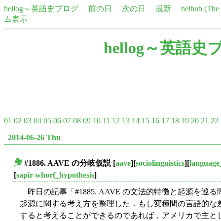
hellog～英語史ブログ
前の日
次の日
最新
helhub (Th
ム表示
hellog～英語史
01
02
03
04
05
06
07
08
09
10
11
12
13
14
15
16
17
18
19
20
21
22
2014-06-26 Thu
#1886. AAVE の分岐仮説
[
aave
][
sociolinguistics
][
language
■
[
sapir-whorf_hypothesis
]
昨日の記事「#1885. AAVE の文法的特徴と起源を巡る問
起源に関する考え方を整理した．もし変種間の言語的な
すると考えることができるのであれば，アメリカで主として