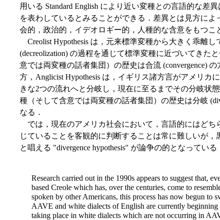
用いる Standard English により近い変種との言
を表わしているとみることができる．差異とは見方によ
会的，政治的，イデオロギー的，人種的な含意をもつこ
Creolist Hypothesis は，元来標準変種から大き
(decreolization) の過程を通じて標準変種に近づ
意では両変種の話者集団）の歴史は合流 (convergenc
方，Anglicist Hypothesis は，イギリス諸方言
きな2つの流れへと分岐し，現在に至るまでその分岐状
種（そして含意では両変種の話者集団）の歴史は分岐 (dive
なる．
では，現在のアメリカ社会において，言語的にはどち
じていることを客観的に判断することは常に難しいが，
と唱える "divergence hypothesis" が論争の的となっている
Research carried out in the 1990s appears to suggest that, 
based Creole which has, over the centuries, come to resembl
spoken by other Americans, this process has now begun to swi
AAVE and white dialects of English are currently beginning 
taking place in white dialects which are not occurring in AAV