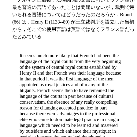
最も普通の言語であったことは間違いないが，裁判で用
いられる言語についてはどうだったのだろうか．Brand
(66) は，Henry II (1133--89) が王立裁判所を設立した当初
から，そこでの使用言語は英語ではなくフランス語だっ
たとみている．
It seems much more likely that French had been the
language of the royal courts from the very beginning
of the system of central royal courts established by
Henry II and that French was their language because
in that period it was the first language of the men
appointed as royal justices and of many of the
litigants. French seems then to have remained the
language of the courts in part because of cultural
conservatism, the absence of any really compelling
reason for changing accepted practice; in part
because there were advantages to the professional
elite who came to dominate legal practice in using a
language which needed to be learned and mastered
by outsiders and which enhance their mystique; in
part also because the courts had developed a