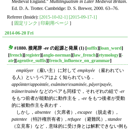
Medieval England."
Multilingualism in Later Medieval Britain
.
Ed. D. A. Trotter. Cambridge: D. S. Brewer, 2000. 63--76.
Referrer (Inside):
[2015-10-02-1]
[2015-09-17-1]
[
固定リンク
|
印刷用ページ
]
2014-06-20 Fri
#1880. 接尾辞 -
ee
の起源と発展 (1)
[
suffix
][
loan_word
]
■
[
french
][
register
][
anglo-norman
][
law_french
][
etymology
][
-
ate
][
agentive_suffix
][
french_influence_on_grammar
]
emplóyer
（雇い主）に対して
employée
（雇われてい
る人）というペアはよく知られている．
appóinter
/
appointée
,
exáminer
/
examinée
,
páyer
/
payée
,
tráiner
/
trainée
などのペアも同様で，それぞれの組で -
er
をもつ前者が能動的に動作主を，-
ee
をもつ後者が受動
的に被動作主を表わす．
しかし，
absentee
（欠席者）,
escapee
（脱走者）,
patentee
（特許権所有者）,
refugee
（避難民）,
standee
（立見客）など，意味的に受け身とは解釈できない例も