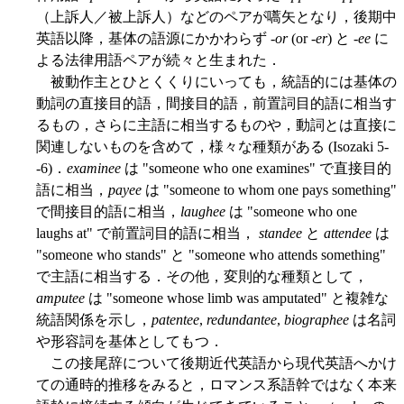
（上訴人／被上訴人）などのペアが嚆矢となり，後期中
英語以降，基体の語源にかかわらず -
or
(or -
er
) と -
ee
に
よる法律用語ペアが続々と生まれた．
被動作主とひとくくりにいっても，統語的には基体の
動詞の直接目的語，間接目的語，前置詞目的語に相当す
るもの，さらに主語に相当するものや，動詞とは直接に
関連しないものを含めて，様々な種類がある (Isozaki 5-
-6)．
examinee
は "someone who one examines" で直接目的
語に相当，
payee
は "someone to whom one pays something"
で間接目的語に相当，
laughee
は "someone who one
laughs at" で前置詞目的語に相当，
standee
と
attendee
は
"someone who stands" と "someone who attends something"
で主語に相当する．その他，変則的な種類として，
amputee
は "someone whose limb was amputated" と複雑な
統語関係を示し，
patentee
,
redundantee
,
biographee
は名詞
や形容詞を基体としてもつ．
この接尾辞について後期近代英語から現代英語へかけ
ての通時的推移をみると，ロマンス系語幹ではなく本来