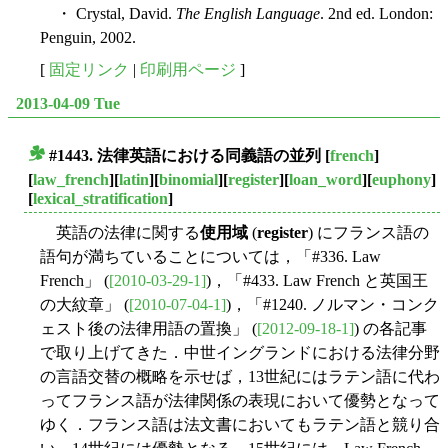
・ Crystal, David.
The English Language
. 2nd ed. London:
Penguin, 2002.
[
固定リンク
|
印刷用ページ
]
2013-04-09 Tue
#1443. 法律英語における同義語の並列
[
french
]
■
[
law_french
][
latin
][
binomial
][
register
][
loan_word
][
euphony
]
[
lexical_stratification
]
英語の法律に関する
使用域
(
register
) にフランス語の
語句が満ちていることについては，「#336. Law
French」 (
[2010-03-29-1]
)，「#433. Law French と英国王
の大紋章」 (
[2010-07-04-1]
)，「#1240. ノルマン・コンク
ェスト後の法律用語の置換」 (
[2012-09-18-1]
) の各記事
で取り上げてきた．中世イングランドにおける法律分野
の言語交替の概略を示せば，13世紀にはラテン語に代わ
ってフランス語が法律関係の表現において優勢となって
ゆく．フランス語は法文書においてもラテン語と競り合