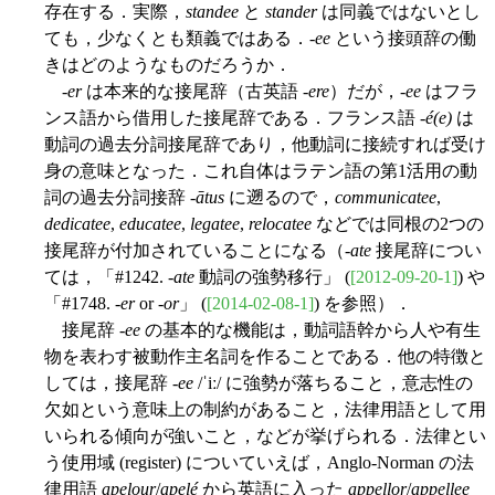
存在する．実際，
standee
と
stander
は同義ではないとし
ても，少なくとも類義ではある．-
ee
という接頭辞の働
きはどのようなものだろうか．
-
er
は本来的な接尾辞（古英語 -
ere
）だが，-
ee
はフラ
ンス語から借用した接尾辞である．フランス語 -
é(e)
は
動詞の過去分詞接尾辞であり，他動詞に接続すれば受け
身の意味となった．これ自体はラテン語の第1活用の動
詞の過去分詞接辞 -
ātus
に遡るので，
communicatee
,
dedicatee
,
educatee
,
legatee
,
relocatee
などでは同根の2つの
接尾辞が付加されていることになる（-
ate
接尾辞につい
ては，「#1242. -
ate
動詞の強勢移行」 (
[2012-09-20-1]
) や
「#1748. -
er
or -
or
」 (
[2014-02-08-1]
) を参照）．
接尾辞 -
ee
の基本的な機能は，動詞語幹から人や有生
物を表わす被動作主名詞を作ることである．他の特徴と
しては，接尾辞 -
ee
/ˈiː/ に強勢が落ちること，意志性の
欠如という意味上の制約があること，法律用語として用
いられる傾向が強いこと，などが挙げられる．法律とい
う使用域 (register) についていえば，Anglo-Norman の法
律用語
apelour
/
apelé
から英語に入った
appellor
/
appellee