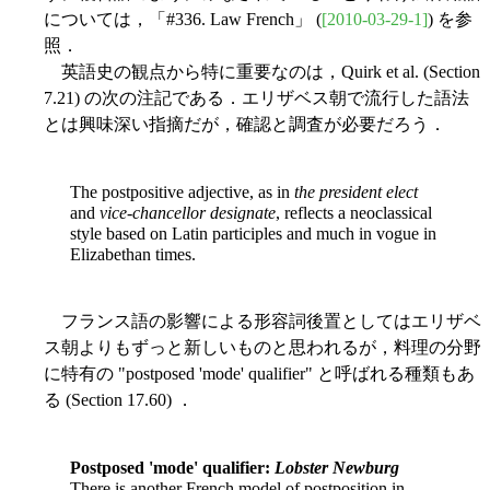
については，「#336. Law French」 (
[2010-03-29-1]
) を参
照．
英語史の観点から特に重要なのは，Quirk et al. (Section
7.21) の次の注記である．エリザベス朝で流行した語法
とは興味深い指摘だが，確認と調査が必要だろう．
The postpositive adjective, as in
the president elect
and
vice-chancellor designate
, reflects a neoclassical
style based on Latin participles and much in vogue in
Elizabethan times.
フランス語の影響による形容詞後置としてはエリザベ
ス朝よりもずっと新しいものと思われるが，料理の分野
に特有の "postposed 'mode' qualifier" と呼ばれる種類もあ
る (Section 17.60) ．
Postposed 'mode' qualifier:
Lobster Newburg
There is another French model of postposition in