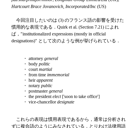
Hartcourt Brace Jovanovich, Incorporated/Inc
(US)
今回注目したいのは (3) のフランス語の影響を受けた
慣用的な表現である．Quirk et al. (Section 7.21) によれ
ば，"institutionalized expressions (mostly in official
designations)" として次のような例が挙げられている．
・ attorney
general
・ body
politic
・ court
martial
・ from time
immemorial
・ heir
apparent
・ notary
public
・ postmaster
general
・ the president
elect
['soon to take office']
・ vice-chancellor
designate
これらの表現は慣用表現であるから，通常は分析され
ずに複合語のようにみなされている．とりわけ法律用語