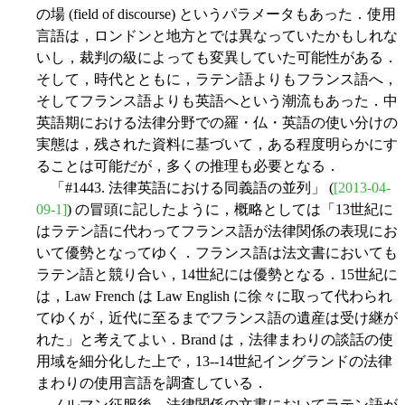
の場 (field of discourse) というパラメータもあった．使用
言語は，ロンドンと地方とでは異なっていたかもしれな
いし，裁判の級によっても変異していた可能性がある．
そして，時代とともに，ラテン語よりもフランス語へ，
そしてフランス語よりも英語へという潮流もあった．中
英語期における法律分野での羅・仏・英語の使い分けの
実態は，残された資料に基づいて，ある程度明らかにす
ることは可能だが，多くの推理も必要となる．
「#1443. 法律英語における同義語の並列」 (
[2013-04-
09-1]
) の冒頭に記したように，概略としては「13世紀に
はラテン語に代わってフランス語が法律関係の表現にお
いて優勢となってゆく．フランス語は法文書においても
ラテン語と競り合い，14世紀には優勢となる．15世紀に
は，Law French は Law English に徐々に取って代わられ
てゆくが，近代に至るまでフランス語の遺産は受け継が
れた」と考えてよい．Brand は，法律まわりの談話の使
用域を細分化した上で，13--14世紀イングランドの法律
まわりの使用言語を調査している．
ノルマン征服後，法律関係の文書においてラテン語が