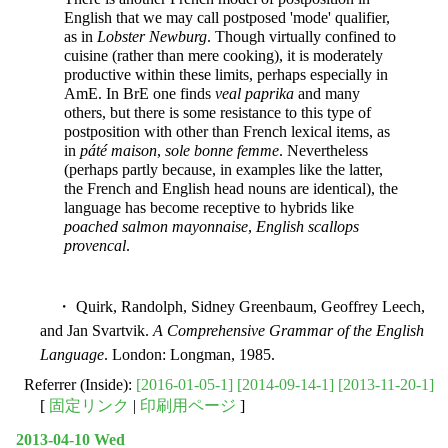
English that we may call postposed 'mode' qualifier,
as in
Lobster Newburg
. Though virtually confined to
cuisine (rather than mere cooking), it is moderately
productive within these limits, perhaps especially in
AmE. In BrE one finds
veal paprika
and many
others, but there is some resistance to this type of
postposition with other than French lexical items, as
in
páté maison
,
sole bonne femme
. Nevertheless
(perhaps partly because, in examples like the latter,
the French and English head nouns are identical), the
language has become receptive to hybrids like
poached salmon mayonnaise
,
English scallops
provencal
.
・ Quirk, Randolph, Sidney Greenbaum, Geoffrey Leech,
and Jan Svartvik.
A Comprehensive Grammar of the English
Language
. London: Longman, 1985.
Referrer (Inside):
[2016-01-05-1]
[2014-09-14-1]
[2013-11-20-1]
[
固定リンク
|
印刷用ページ
]
2013-04-10 Wed