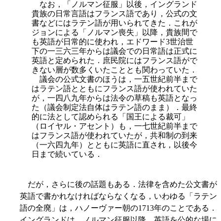
なお，「ノルマン征服」以後，イングランド
貴族の日常言語はフランス語であり，公式の文
書などにはラテン語が用いられてきた．これが
ジョンによる「ノルマン喪失」以降，貴族間で
も英語が日常的に使われ，エドワード3世治世
下の一三六三年からは議会での日常語は正式に
英語と定められた．庶民院にはフランス語がで
きない層が数多くいたこととも関わっていた．
議会の公式文書のほうは，一五世紀前半まで
はラテン語とともにフランス語が使われていた
が，一四八九年からは法令の草稿も英語となっ
た（議会制定法自体はラテン語のまま）．最
終
的に法として認められる「国王による裁可」
（ロイヤル・アセント）も，一七世紀前半まで
はフランス語が使われていたが，共和制の到来
（一六四九年）とともに英語に直され，以後今
日まで続いている．
だが，さらに後の話題もある．法律を含めた公文書が
英語で書かれなければならなくなる，いわゆる「ラテン
語の全廃」は，ハノーヴァー朝の1713年のことである．
イングランドは，ノルマン征服以降，英語を公的な場に