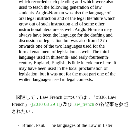
which recorded such pleading and which were also
used to teach the following generation of law
students. Anglo-Norman was also the language of
oral legal instruction and of the legal literature which
grew out of such instruction and of some other
instructional literature as well. Anglo-Norman may
always have been the language for the drafting and
discussion of legislation but was also from 1275
onwards one of the two languages used for the
formal enactment of
legislation as well. The third
language used in thirteenth- and early-fourteenth-
century England, English, is little in evidence here. It
may have been used in the local proclamation of
legislation, but it was not for the most part one of the
written languages used in legal contexts.
関連して，Law French については，「#336. Law
French」 (
[2010-03-29-1]
) 及び
law_french
の各記事を参照
されたい．
・ Brand, Paul. "The languages of the Law in Later