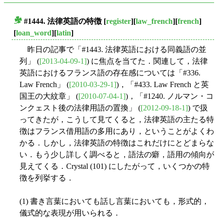
#1444. 法律英語の特徴
[
register
][
law_french
][
french
]
■
[
loan_word
][
latin
]
昨日の記事で「#1443. 法律英語における同義語の並
列」 (
[2013-04-09-1]
) に焦点を当てた．関連して，法律
英語におけるフランス語の存在感については「#336.
Law French」 (
[2010-03-29-1]
)，「#433. Law French と英
国王の大紋章」 (
[2010-07-04-1]
)，「#1240. ノルマン・コ
ンクェスト後の法律用語の置換」 (
[2012-09-18-1]
) で扱
ってきたが，こうして見てくると，法律英語の主たる特
徴はフランス借用語の多用にあり，ということがよくわ
かる．しかし，法律英語の特徴はこれだけにとどまらな
い．もう少し詳しく調べると，語法の癖，語用の傾向が
見えてくる．Crystal (101) にしたがって，いくつかの特
徴を列挙する．
(1) 書き言葉においても話し言葉においても，形式的，
儀式的な表現が用いられる．