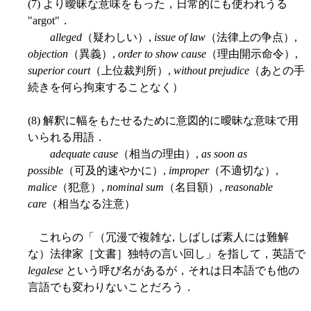
(7) より曖昧な意味をもった，日常的にも使われうる
"argot"．
alleged
（疑わしい）,
issue of law
（法律上の争点）,
objection
（異義）,
order to show cause
（理由開示命令）,
superior court
（上位裁判所）,
without prejudice
（あとの手
続きを何ら拘束することなく）
(8) 解釈に幅をもたせるために意図的に曖昧な意味で用
いられる用語．
adequate cause
（相当の理由）,
as soon as
possible
（可及的速やかに）,
improper
（不適切な）,
malice
（犯意）,
nominal sum
（名目額）,
reasonable
care
（相当なる注意）
これらの「（冗漫で複雑な, しばしば素人には難解
な）法律家［文書］独特の言い回し」を指して，英語で
legalese
という呼び名があるが，それは日本語でも他の
言語でも変わりないことだろう．