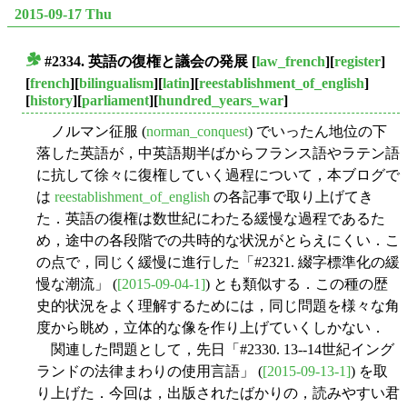
2015-09-17 Thu
#2334. 英語の復権と議会の発展
[
law_french
][
register
]
■
[
french
][
bilingualism
][
latin
][
reestablishment_of_english
]
[
history
][
parliament
][
hundred_years_war
]
ノルマン征服 (
norman_conquest
) でいったん地位の下
落した英語が，中英語期半ばからフランス語やラテン語
に抗して徐々に復権していく過程について，本ブログで
は
reestablishment_of_english
の各記事で取り上げてき
た．英語の復権は数世紀にわたる緩慢な過程であるた
め，途中の各段階での共時的な状況がとらえにくい．こ
の点で，同じく緩慢に進行した「#2321. 綴字標準化の緩
慢な潮流」 (
[2015-09-04-1]
) とも類似する．この種の歴
史的状況をよく理解するためには，同じ問題を様々な角
度から眺め，立体的な像を作り上げていくしかない．
関連した問題として，先日「#2330. 13--14世紀イング
ランドの法律まわりの使用言語」 (
[2015-09-13-1]
) を取
り上げた．今回は，出版されたばかりの，読みやすい君