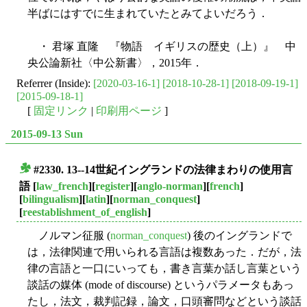
半ばにはすでに生まれていたとみてよいだろう．
・ 君塚 直隆 『物語 イギリスの歴史（上）』 中
央公論新社〈中公新書〉，2015年．
Referrer (Inside):
[2020-03-16-1]
[2018-10-28-1]
[2018-09-19-1]
[2015-09-18-1]
[
固定リンク
|
印刷用ページ
]
2015-09-13 Sun
#2330. 13--14世紀イングランドの法律まわりの使用言
■
語
[
law_french
][
register
][
anglo-norman
][
french
]
[
bilingualism
][
latin
][
norman_conquest
]
[
reestablishment_of_english
]
ノルマン征服 (
norman_conquest
) 後のイングランドで
は，法律関連で用いられる言語は複数あった．だが，法
律の言語と一口にいっても，書き言葉か話し言葉という
談話の媒体 (mode of discourse) というパラメータもあっ
たし，法文，裁判記録，論文，口頭審問などという談話