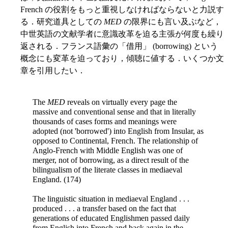
French の役割をもっと重視しなければならないと力説す
る．研究道具としての
MED
の限界にも言い及ぶなど，
中世英語の文献学者に意識改革を迫る主張が何度も繰り
返される．フランス語彙の「借用」 (borrowing) という
概念にも変革を迫っており，傾聴に値する．いくつか文
章を引用したい．
The
MED
reveals on virtually every page the
massive and conventional sense and that in literally
thousands of cases forms and meanings were
adopted (not 'borrowed') into English from Insular, as
opposed to Continental, French. The relationship of
Anglo-French with Middle English was one of
merger, not of borrowing, as a direct result of the
bilingualism of the literate classes in mediaeval
England. (174)
The linguistic situation in mediaeval England . . .
produced . . . a transfer based on the fact that
generations of educated Englishmen passed daily
from English into French and back again in the