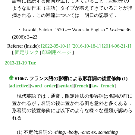
語幹に接続する傾向が生じてきていること，
standee
の
ような動作主（主語）タイプが増えてきていることが指
摘される．この潮流については，明日の記事で．
・ Isozaki, Satoko. "520 -
ee
Words in English."
Lexicon
36
(2006): 3--23.
Referrer (Inside):
[2022-05-10-1]
[2016-10-18-1]
[2014-06-21-1]
[
固定リンク
|
印刷用ページ
]
2013-11-19 Tue
#1667. フランス語の影響による形容詞の後置修飾 (1)
■
[
adjective
][
word_order
][
syntax
][
french
][
law_french
]
現代英語では，通常，限定用法の形容詞は名詞の前に
置かれるが，名詞の後に置かれる例も意外と多くある．
形容詞の後置修飾には以下のような様々な種類が認めら
れる．
(1) 不定代名詞の -
thing
, -
body
, -
one
: ex.
something