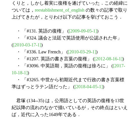
くりと，しかし着実に復権を遂げていった．この経緯に
ついては，
reestablishment_of_english
の数々の記事で取り
上げてきたが，とりわけ以下の記事を挙げておこう．
・ 「#131. 英語の復権」 (
[2009-09-05-1]
)
・ 「#324. 議会と法廷で英語使用が公認された年」
(
[2010-03-17-1]
)
・ 「#336. Law French」 (
[2010-03-29-1]
)
・ 「#1207. 英語の書き言葉の復権」 (
[2012-08-16-1]
)
・ 「#3096. 中英語期，英語の復権は徐ろに」 (
[2017-
10-18-1]
)
・ 「#3265. 中世から初期近代まで行政の書き言葉標
準はずっとラテン語だった」 (
[2018-04-05-1]
)
君塚 (134--35) は，公用語としての英語の復権を13世
紀以降の流れのなかで描いているが，その終点はといえ
ば，近代に入った1649年である．