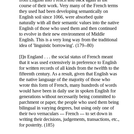
course of their work. Very many
of the French terms
they used had been developing semantically on
English soil since 1066, were absorbed quite
naturally with all their semantic values into the native
English of those who used them and then continued
to evolve in their new environment of Middle
English. This is a very long way from the traditional
idea of 'linguistic borrowing'. (179--80)
[I]n England . . . the social status of French meant
that it was used extensively in preference to English
for written records of all kinds from the twelfth to the
fifteenth century. As a result, given that English was
the native language of the majority of those who
wrote this form of French, many hundreds of words
would have been in daily use in spoken English for
generations without necessarily being committed to
parchment or paper, the people who used them being
bilingual in varying degrees, but using only one of
their two vernaculars --- French --- to set down in
writing their decisions, judgements, transactions, etc.,
for posterity. (185)