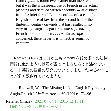
Latin
rapum
is found even earlier than the French,
but it was the widespread use of French in the actual
pleading and detailed written accounts --- as distinct
from the brief formal Latin record --- of cases in the
English course of law from the second half of the
thirteenth century onwards that has resulted in so
very many English legal terms like
rape
having a
French look about them. . . . As far as
rape
is
concerned, there never was, in fact, a 'semantic
vacuum' . . . .
Rothwell (184) は，ほかにも
larceny
を始め多くの法律
用語に似たような状況が当てはまるだろうと述べてい
る．中英語の語彙の研究について，まだまだやるべきこ
とが多く残されているようだ．
・ Rothwell, W. "The Missing Link in English Etymology:
Anglo-French."
Medium Aevum
60 (1991): 173--96.
Referrer (Inside):
[2021-07-04-1]
[2015-12-18-1]
[
固定リンク
|
印刷用ページ
]