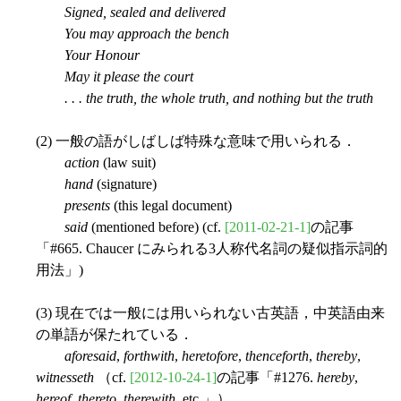
Signed, sealed and delivered
You may approach the bench
Your Honour
May it please the court
. . . the truth, the whole truth, and nothing but the truth
(2) 一般の語がしばしば特殊な意味で用いられる．
action
(law suit)
hand
(signature)
presents
(this legal document)
said
(mentioned before) (cf.
[2011-02-21-1]
の記事
「#665. Chaucer にみられる3人称代名詞の疑似指示詞的
用法」)
(3) 現在では一般には用いられない古英語，中英語由来
の単語が保たれている．
aforesaid
,
forthwith
,
heretofore
,
thenceforth
,
thereby
,
witnesseth
（cf.
[2012-10-24-1]
の記事「#1276.
hereby
,
hereof
,
thereto
,
therewith
, etc.」）