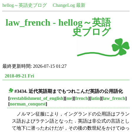
hellog～英語史ブログ
ChangeLog 最新
law_french -
hellog～英語
史ブログ
最終更新時間: 2026-07-15 01:27
2018-09-21 Fri
#3434. 近代英語期までもつれこんだ英語の公用語化
■
[
reestablishment_of_english
][
me
][
french
][
latin
][
law_french
]
[
norman_conquest
]
ノルマン征服により，イングランドの公用語はフラン
ス語およびラテン語となった．英語は非公式の言語とし
て地下に潜ったわけだが，その後の数世紀をかけてゆっ