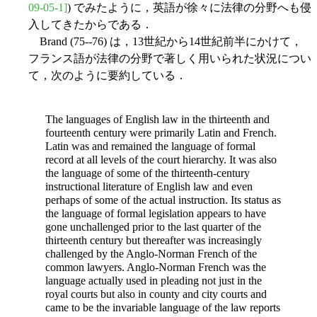
09-05-1]
) でみたように，英語が徐々に法律の分野へも侵
入してきたからである．
Brand (75--76) は，13世紀から14世紀前半にかけて，
フランス語が法律の分野で著しく用いられた状況につい
て，次のように要約している．
The languages of English law in the thirteenth and
fourteenth century were primarily Latin and French.
Latin was and remained the language of formal
record at all levels of the court hierarchy. It was also
the language of some of the thirteenth-century
instructional literature of English law and even
perhaps of some of the actual instruction. Its status as
the language of formal legislation appears to have
gone unchallenged prior to the last quarter of the
thirteenth century but thereafter was increasingly
challenged by the Anglo-Norman French of the
common lawyers. Anglo-Norman French was the
language actually used in pleading not just in the
royal courts but also in county and city courts and
came to be the invariable language of the law reports