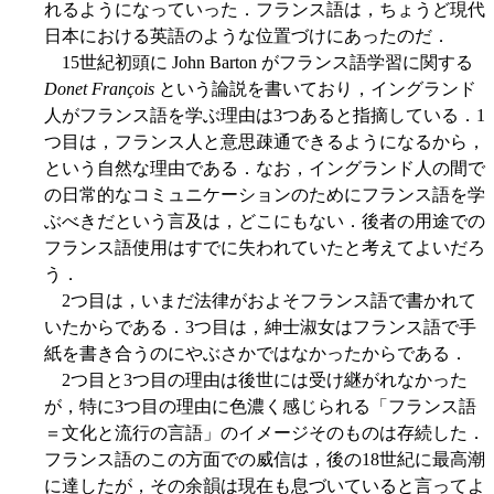
れるようになっていった．フランス語は，ちょうど現代
日本における英語のような位置づけにあったのだ．
15世紀初頭に John Barton がフランス語学習に関する
Donet François
という論説を書いており，イングランド
人がフランス語を学ぶ理由は3つあると指摘している．1
つ目は，フランス人と意思疎通できるようになるから，
という自然な理由である．なお，イングランド人の間で
の日常的なコミュニケーションのためにフランス語を学
ぶべきだという言及は，どこにもない．後者の用途での
フランス語使用はすでに失われていたと考えてよいだろ
う．
2つ目は，いまだ法律がおよそフランス語で書かれて
いたからである．3つ目は，紳士淑女はフランス語で手
紙を書き合うのにやぶさかではなかったからである．
2つ目と3つ目の理由は後世には受け継がれなかった
が，特に3つ目の理由に色濃く感じられる「フランス語
＝文化と流行の言語」のイメージそのものは存続した．
フランス語のこの方面での威信は，後の18世紀に最高潮
に達したが，その余韻は現在も息づいていると言ってよ