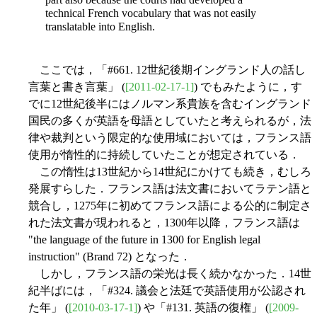
technical French vocabulary that was not easily
translatable into English.
ここでは，「#661. 12世紀後期イングランド人の話し
言葉と書き言葉」 (
[2011-02-17-1]
) でもみたように，す
でに12世紀後半にはノルマン系貴族を含むイングランド
国民の多くが英語を母語としていたと考えられるが，法
律や裁判という限定的な使用域においては，フランス語
使用が惰性的に持続していたことが想定されている．
この惰性は13世紀から14世紀にかけても続き，むしろ
発展すらした．フランス語は法文書においてラテン語と
競合し，1275年に初めてフランス語による公的に制定さ
れた法文書が現われると，1300年以降，フランス語は
"the language of the future in 1300 for English legal
instruction" (Brand 72) となった．
しかし，フランス語の栄光は長く続かなかった．14世
紀半ばには，「#324. 議会と法廷で英語使用が公認され
た年」 (
[2010-03-17-1]
) や「#131. 英語の復権」 (
[2009-