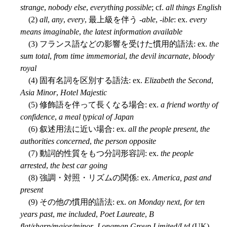
strange
,
nobody else
,
everything possible
; cf.
all things English
(2)
all
,
any
,
every
, 最上級を伴う -
able
, -
ible
: ex.
every
means imaginable
,
the latest information available
(3) フランス語などの影響を受けた慣用的語法: ex.
the
sum total
,
from time immemorial
,
the devil incarnate
,
bloody
royal
(4) 固有名詞を区別する語法: ex.
Elizabeth the Second
,
Asia Minor
,
Hotel Majestic
(5) 修飾語を伴って長くなる場合: ex.
a friend worthy of
confidence
,
a meal typical of Japan
(6) 叙述用法に近い場合: ex.
all the people present
,
the
authorities concerned
,
the person opposite
(7) 動詞的性質をもつ分詞形容詞: ex.
the people
arrested
,
the best car going
(8) 強調・対照・リズムの関係: ex.
America, past and
present
(9) その他の慣用的語法: ex.
on Monday next
,
for ten
years past
,
me included
,
Poet Laureate
,
B
flat/sharp/major/minor
,
Longman Group Limited/Ltd
(UK),