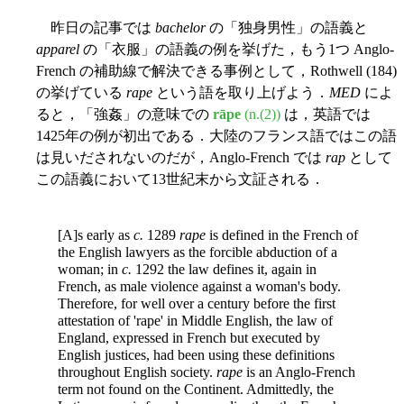
昨日の記事では
bachelor
の「独身男性」の語義と
apparel
の「衣服」の語義の例を挙げた，もう1つ Anglo-
French の補助線で解決できる事例として，Rothwell (184)
の挙げている
rape
という語を取り上げよう．
MED
によ
ると，「強姦」の意味での
rāpe
(n.(2))
は，英語では
1425年の例が初出である．大陸のフランス語ではこの語
は見いだされないのだが，Anglo-French では
rap
として
この語義において13世紀末から文証される．
[A]s early as
c.
1289
rape
is defined in the French of
the English lawyers as the forcible abduction of a
woman; in
c.
1292 the law defines it, again in
French, as male violence against a woman's body.
Therefore, for well over a century before the first
attestation of 'rape' in Middle English, the law of
England, expressed in French but executed by
English justices, had been using these definitions
throughout English society.
rape
is an Anglo-French
term not found on the Continent. Admittedly, the