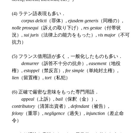
(4) ラテン語表現も多い．
corpus delicti
（罪体）,
ejusdem generis
（同種の）,
nolle prosequi
（訴えの取り下げ）,
res gestae
（付帯状
況）,
sui juris
（法律上の能力をもった）,
vis major
（不可
抗力）
(5) フランス借用語が多く，一般化したものも多い．
demurrer
（訴答不十分の抗弁）,
easement
（地役
権）,
estoppel
（禁反言）,
fee simple
（単純封土権）,
lien
（留置権）,
tort
（私犯）
(6) 正確で厳密な意味をもった専門用語．
appeal
（上訴）,
bail
（保釈（金））,
contributory
（清算出資者）,
defendant
（被告）,
felony
（重罪）,
negligence
（過失）,
injunction
（差止命
令）