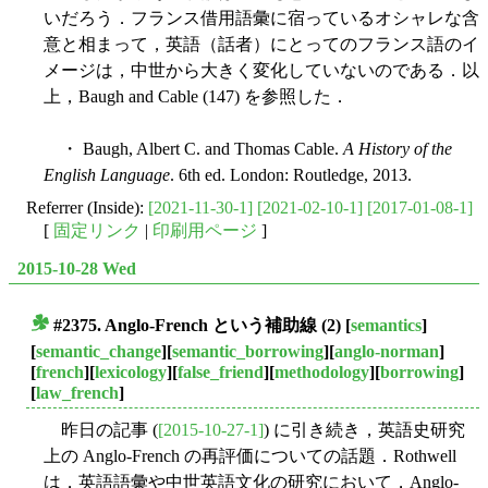
いだろう．フランス借用語彙に宿っているオシャレな含
意と相まって，英語（話者）にとってのフランス語のイ
メージは，中世から大きく変化していないのである．以
上，Baugh and Cable (147) を参照した．
・ Baugh, Albert C. and Thomas Cable.
A History of the
English Language
. 6th ed. London: Routledge, 2013.
Referrer (Inside):
[2021-11-30-1]
[2021-02-10-1]
[2017-01-08-1]
[
固定リンク
|
印刷用ページ
]
2015-10-28 Wed
#2375. Anglo-French という補助線 (2)
[
semantics
]
■
[
semantic_change
][
semantic_borrowing
][
anglo-norman
]
[
french
][
lexicology
][
false_friend
][
methodology
][
borrowing
]
[
law_french
]
昨日の記事 (
[2015-10-27-1]
) に引き続き，英語史研究
上の Anglo-French の再評価についての話題．Rothwell
は，英語語彙や中世英語文化の研究において，Anglo-