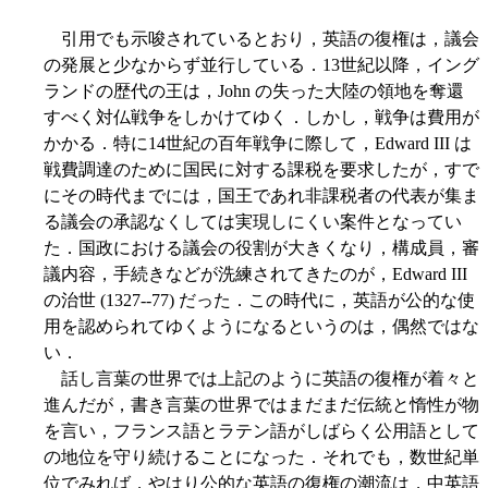
引用でも示唆されているとおり，英語の復権は，議会
の発展と少なからず並行している．13世紀以降，イング
ランドの歴代の王は，John の失った大陸の領地を奪還
すべく対仏戦争をしかけてゆく．しかし，戦争は費用が
かかる．特に14世紀の百年戦争に際して，Edward III は
戦費調達のために国民に対する課税を要求したが，すで
にその時代までには，国王であれ非課税者の代表が集ま
る議会の承認なくしては実現しにくい案件となってい
た．国政における議会の役割が大きくなり，構成員，審
議内容，手続きなどが洗練されてきたのが，Edward III
の治世 (1327--77) だった．この時代に，英語が公的な使
用を認められてゆくようになるというのは，偶然ではな
い．
話し言葉の世界では上記のように英語の復権が着々と
進んだが，書き言葉の世界ではまだまだ伝統と惰性が物
を言い，フランス語とラテン語がしばらく公用語として
の地位を守り続けることになった．それでも，数世紀単
位でみれば，やはり公的な英語の復権の潮流は，中英語