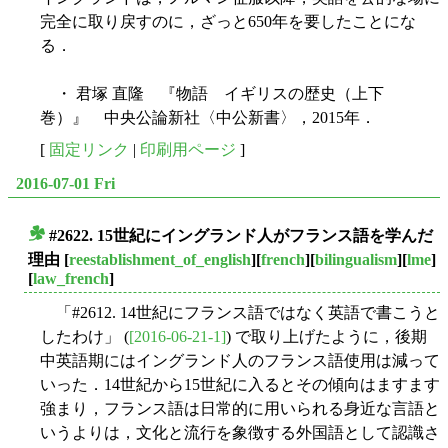
完全に取り戻すのに，ざっと650年を要したことにな
る．
・ 君塚 直隆 『物語 イギリスの歴史（上下
巻）』 中央公論新社〈中公新書〉，2015年．
[
固定リンク
|
印刷用ページ
]
2016-07-01 Fri
#2622. 15世紀にイングランド人がフランス語を学んだ
■
理由
[
reestablishment_of_english
][
french
][
bilingualism
][
lme
]
[
law_french
]
「#2612. 14世紀にフランス語ではなく英語で書こうと
したわけ」 (
[2016-06-21-1]
) で取り上げたように，後期
中英語期にはイングランド人のフランス語使用は減って
いった．14世紀から15世紀に入るとその傾向はますます
強まり，フランス語は日常的に用いられる身近な言語と
いうよりは，文化と流行を象徴する外国語として認識さ