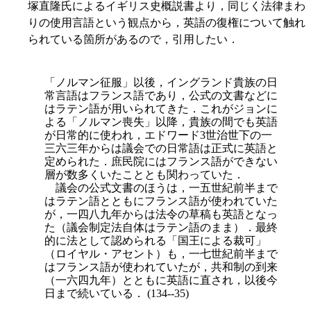
塚直隆氏によるイギリス史概説書より，同じく法律まわ
りの使用言語という観点から，英語の復権について触れ
られている箇所があるので，引用したい．
「ノルマン征服」以後，イングランド貴族の日
常言語はフランス語であり，公式の文書などに
はラテン語が用いられてきた．これがジョンに
よる「ノルマン喪失」以降，貴族の間でも英語
が日常的に使われ，エドワード3世治世下の一
三六三年からは議会での日常語は正式に英語と
定められた．庶民院にはフランス語ができない
層が数多くいたこととも関わっていた．
議会の公式文書のほうは，一五世紀前半まで
はラテン語とともにフランス語が使われていた
が，一四八九年からは法令の草稿も英語となっ
た（議会制定法自体はラテン語のまま）．最
終
的に法として認められる「国王による裁可」
（ロイヤル・アセント）も，一七世紀前半まで
はフランス語が使われていたが，共和制の到来
（一六四九年）とともに英語に直され，以後今
日まで続いている． (134--35)