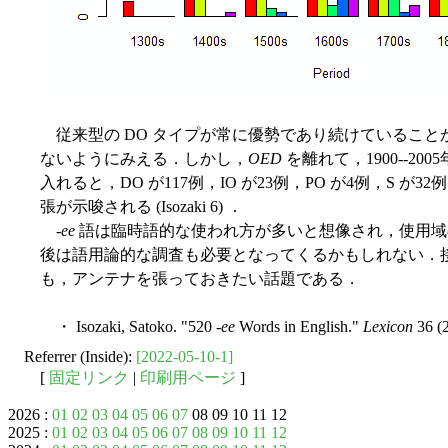
従来型の DO タイプが常に優勢であり続けていること
ないようにみえる．しかし，
OED
を離れて，1900--2
入れると，DO が117例，IO が23例，PO が4例，S が32
張が示唆される (Isozaki 6) ．
-
ee
語は臨時語的な使われ方が多いと想像され，使用域
後は語用論的な調査も必要となってくるかもしれない．接
も，アンテナを張っておきたい話題である．
・ Isozaki, Satoko. "520 -
ee
Words in English."
Lexicon
36 (2
Referrer (Inside):
[2022-05-10-1]
[
固定リンク
|
印刷用ページ
]
2026 :
01
02
03
04
05
06
07
08 09 10 11 12
2025 :
01
02
03
04
05
06
07
08
09
10
11
12