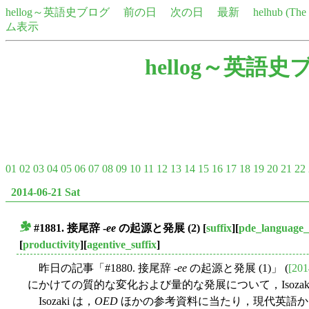
hellog～英語史ブログ
前の日
次の日
最新
helhub (Th
ム表示
hellog～英語史
01
02
03
04
05
06
07
08
09
10
11
12
13
14
15
16
17
18
19
20
21
22
2014-06-21 Sat
#1881. 接尾辞 -
ee
の起源と発展 (2)
[
suffix
][
pde_language
■
[
productivity
][
agentive_suffix
]
昨日の記事「#1880. 接尾辞 -
ee
の起源と発展 (1)」 (
[201
にかけての質的な変化および量的な発展について，Isoza
Isozaki は，
OED
ほかの参考資料に当たり，現代英語から5