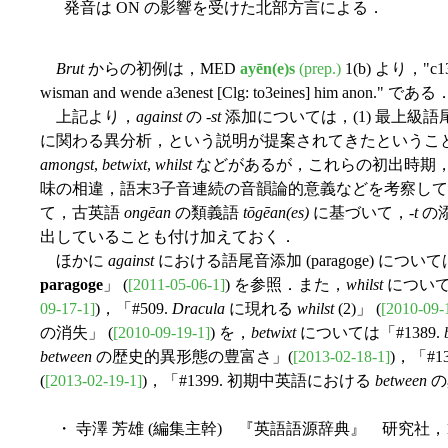
発音は ON の影響を受けた北部方言による．
Brut
からの初例は，MED
ayēn(e)s
(prep.)
1(b) より，"c13
wisman and wende a3enest [Clg: to3eines] him anon." である
上記より，
against
の -
st
添加については，(1) 最上級語尾
に関わる異分析，という説明が提案されてきたというこ
amongst
,
betwixt
,
whilst
などがあるが，これらの初出時期，
味の相違，語末3子音連続の音韻論的意義などを考察し
て，古英語
ongēan
の類義語
tōgēan(es)
に基づいて，-
t
の
出していることも付け加えておく．
ほかに
against
における語尾音添加 (paragoge) について
paragoge
」 (
[2011-05-06-1]
) を参照．また，
whilst
については
09-17-1]
)，「#509.
Dracula
に現れる
whilst
(2)」 (
[2010-09-
の消失」 (
[2010-09-19-1]
) を，
betwixt
については「#1389.
between
の歴史的異形態の豊富さ」(
[2013-02-18-1]
)，「#13
(
[2013-02-19-1]
)，「#1399. 初期中英語における
between
の
・ 寺澤 芳雄 (編集主幹) 『英語語源辞典』 研究社，1