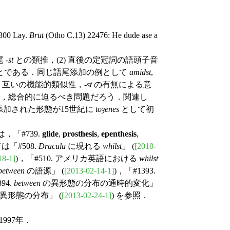
00 Lay.
Brut
(Otho C.13) 22476: He dude ase a
．
 -
st
との類推，(2) 直後の定冠詞の語頭子音
とである．同じ語尾添加の例として
amidst
,
互いの機能的類似性，-
st
の有無による意
て，総合的に迫るべき問題だろう．関連し
添加された形態が15世紀に
toȝenes
として初
は，「#739.
glide
,
prosthesis
,
epenthesis
,
「#508.
Dracula
に現れる
whilst
」 (
[2010-
18-1]
)，「#510. アメリカ英語における
whilst
between
の語源」 (
[2013-02-14-1]
)，「#1393.
94.
between
の異形態の分布の通時的変化」
異形態の分布」 (
[2013-02-24-1]
) を参照．
997年．