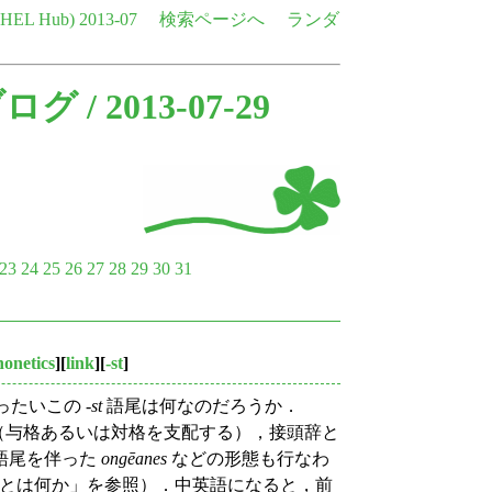
e HEL Hub)
2013-07
検索ページへ
ランダ
ブログ
/ 2013-07-29
23
24
25
26
27
28
29
30
31
honetics
][
link
][
-st
]
たいこの -
st
語尾は何なのだろうか．
（与格あるいは対格を支配する），接頭辞と
語尾を伴った
ongēanes
などの形態も行なわ
とは何か」を参照）．中英語になると，前