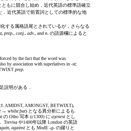
ainst とともに競合し始め，近代英語の標準語確立
た．近代英語で前置詞としての標準的な地
化する属格語尾とされているが，さらなる
t,
prep.
,
conj.
,
adv.
, and
n.
の語源欄によると
nforced by the fact that the word was
lso by association with superlatives in -
st
;
ETWIXT
prep.
足説明がある．
MIDST, AMONGST, BETWIXT),
t
→
whilst þat
) となる異分析によるも
t
の Otho 写本 (
c
1300) に
aȝenest
とし
 Trevisa や1400年以降 London の英語
again
,
against
とも ModE -
g
- の綴りと