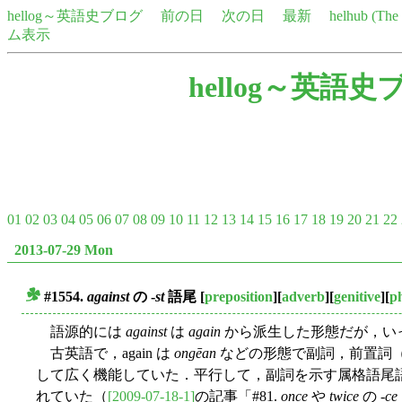
hellog～英語史ブログ
前の日
次の日
最新
helhub (Th
ム表示
hellog～英語史
01
02
03
04
05
06
07
08
09
10
11
12
13
14
15
16
17
18
19
20
21
22
2013-07-29 Mon
#1554.
against
の -
st
語尾
[
preposition
][
adverb
][
genitive
][
p
■
語源的には
against
は
again
から派生した形態だが，いっ
古英語で，again は
ongēan
などの形態で副詞，前置詞
して広く機能していた．平行して，副詞を示す属格語尾
れていた（
[2009-07-18-1]
の記事「#81.
once
や
twice
の -
ce