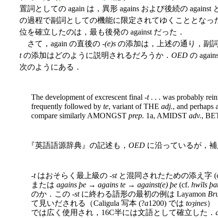
置詞としての again は，異形 agains および後続の ag
の過程で副詞としての機能に限定されてゆくこととなっ
位を確立したのは，最も後発の against だった．
さて，again の直後の -
(e)s
の添加は，上述の通り，副詞
t
の添加はどのように説明されるだろうか．
OED
の agains
次のようにある．
The development of excrescent final -
t
. . . was probably rei
frequently followed by
te
, variant of THE
adj.
, and perhaps a
compare similarly AMONGST
prep.
1a, AMIDST
adv.
, B
『英語語源辞典』の記述も，
OED
に沿っているが，補
-
t
はおそらく最上級の -
st
と混同されたための添え字 (cf. A
または
agains þe
→
agains te
→
against(e) þe
(cf.
hwīls þa
のか．この -
st
に終わる語形の最初の例は Layamon
Bru
て見いだされる（Caligula 写本 (?
a
1200) では
toȝines
）．
では広く使用され，16C半には文語として確立した．