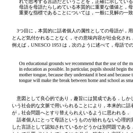
れで思考する言語だということを，正確に示している
母語を母語たらしめている本質的に重要な価値と，母
重要な指標であることについては，一般に見解の一致
3つ目に，本質的に話者個人の属性としての母語が，用
とんど気付かれることなく，その意味内容が社会化され
例えば，UNESCO 1953 は，次のように述べて，母語
On educational grounds we recommend that the use of the mot
in education as possible. In particular, pupils should begin t
mother tongue, because they understand it best and because to
tongue will make the break between home and school as smal
意図として良心的であり，趣旨には賛成である．しかし，"the 
いう社会的な文脈で用いられることにより，本来的に話
が，社会問題へとすり替えられえいるように思われる．
話者個人にとって母語というものが紛れもない心理的
した言語として認知されているかどうかは別問題である