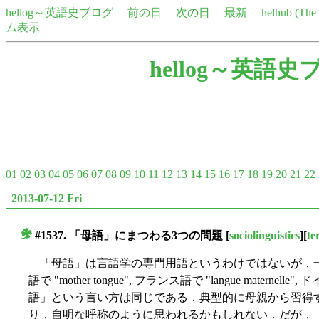
hellog～英語史ブログ
前の日
次の日
最新
helhub (Th
ム表示
hellog～英語史
01
02
03
04
05
06
07
08
09
10
11
12
13
14
15
16
17
18
19
20
21
22
2013-07-12 Fri
#1537. 「母語」にまつわる3つの問題
[
sociolinguistics
][
te
■
「母語」は言語学の専門用語というわけではないが，
語で "mother tongue", フランス語で "langue maternelle
語」という言い方は同じである．典型的に母親から習得
り，自明な呼称のように思われるかもしれない．だが，