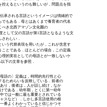
を控えるというのも難しいが，問題点を指
伝承される言語というイメージは情緒的で
らでもある．母とはあくまで養育者の代名
驚くべき北西アマゾン文化圏の
制度として父の言語が第1言語となるような文
ふさわしい．
という代替表現を用いたが，これが含意す
うことである．ほとんどの場合，この定義
心理的実在としての母語とが一致しないケ
よる以下の文章を参照．
母語の〕定義は，時間的先行性と心
するためらいを反映している．前者の
あり，後者は，人が話し続け，なか
けである．
幼年期，とくに第一幼年
中では一般に最も重要とされている
ャスなど）．しかし多言語使用の根
一番よくわかっていると信じかつそ