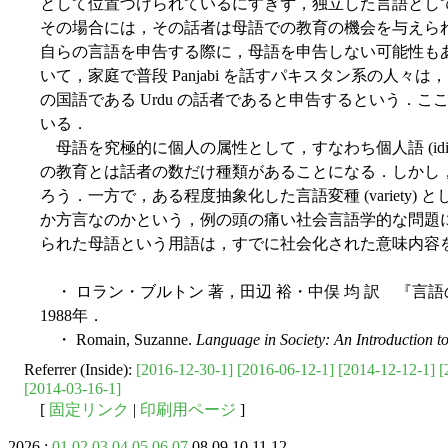
として位置づけられているにすぎず，独立した言語とし
その場合には，その話者は母語での教育の機会を与えら
自らの言語を申告する際に，母語を申告しない可能性もある．R
いて，家庭で普段 Panjabi を話すパキスタン系の人々は，
の国語である Urdu の話者であると申告するという．
いる．
母語を究極的に個人の属性として，すなわち個人語 (idio
の教育とは話者の数だけ種類があることになる．しかし
ろう．一方で，ある程度抽象化した言語変種 (variety
か方言なのかという，例の頭の痛い社会言語学的な問題
られた母語という用語は，すでに社会化された意味内容
・ ロラン・ブルトン 著，田辺 裕・中俣 均 訳 『言
1988年．
・ Romain, Suzanne.
Language in Society: An Introduction to
Referrer (Inside):
[2016-12-30-1]
[2016-06-12-1]
[2014-12-12-1]
[
[2014-03-16-1]
[
固定リンク
|
印刷用ページ
]
2026 :
01
02
03
04
05
06
07
08 09 10 11 12