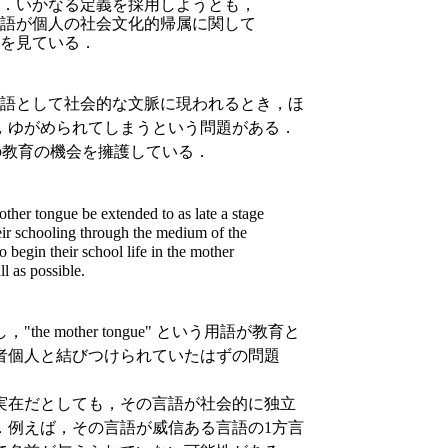
．いかなる定義を採用しようとも，
語が個人の社会文化的帰属に関して
を見ている．
語として社会的な文脈に現われるとき，ほ
，ゆがめられてしまうという問題がある．
での教育の機会を擁護している．
her tongue be extended to as late a stage
heir schooling through the medium of the
 begin their school life in the mother
l as possible.
mother tongue" という用語が教育と
者個人と結びつけられていたはずの問題
実在だとしても，その言語が社会的に独立
．例えば，その言語が威信ある言語の1方言