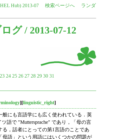
e HEL Hub)
2013-07
検索ページへ
ランダ
ブログ
/ 2013-07-12
23
24
25
26
27
28
29
30
31
rminology
][
linguistic_right
]
一般にも言語学にも広く使われている．英
", ドイツ語で "Muttersprache" であり，「母の言
する，話者にとっての第1言語のことであ
「母語」という用語にはいくつかの問題が