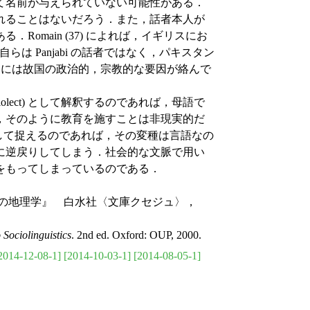
て名前が与えられていない可能性がある．
れることはないだろう．また，話者本人が
omain (37) によれば，イギリスにお
自らは Panjabi の話者ではなく，パキスタン
ここには故国の政治的，宗教的な要因が絡んで
lect) として解釈するのであれば，母語で
，そのように教育を施すことは非現実的だ
) として捉えるのであれば，その変種は言語なの
に逆戻りしてしまう．社会的な文脈で用い
をもってしまっているのである．
語の地理学』 白水社〈文庫クセジュ〉，
 Sociolinguistics
. 2nd ed. Oxford: OUP, 2000.
2014-12-08-1]
[2014-10-03-1]
[2014-08-05-1]