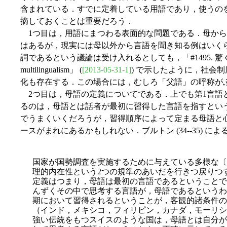
含まれている．すでに定着している用語であり，使うの
摘しておくことは重要だろう．
1つ目は，用語にまつわる表面的な問題である．母から
はあるが，現実には母以外から言語を聞き知る例はいく
詞であるという議論は受け入れるとしても，「#1495. 
multilingualism」 (
[2013-05-31-1]
) で示したように，社会
化も存在する．この場合には，むしろ「父語」の呼称が
2つ目は，母語の定義についてである．上でも第1言語
るのは，母語とは話者が最初に習得した言語を指すとい
でうまくいくだろうが，習得順序によって定まる母語と
ースがまれにあるかもしれない．ブルトン (34--35) に
国家が国勢調査を実施するために与えている多様な〔
理的内在性という2つの規準のあいだを行きつ戻りつ
定義はつまり，母語は最初の言語であるということで
んずくその中で思考する言語が，母語であるというわ
期において習得されるということが，客観的諸条件の
（インド，メキシコ，フィリピン，カナダ，モーリシ
強い伝統をもつスイスのような国は，母語とは自分が