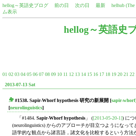
hellog～英語史ブログ
前の日
次の日
最新
helhub (Th
ム表示
hellog～英語史
01
02
03
04
05
06
07
08
09
10
11
12
13
14
15
16
17
18
19
20
21
22
2013-07-13 Sat
#1538.
Sapir-Whorf hypothesis
研究の新展開
[
sapir-whorf
■
[
neurolinguistics
]
「#1484.
Sapir-Whorf hypothesis
」 (
[2013-05-20-1]
) に
(neurolinguistics) からのアプローチが目立つよ
語学的な観点から諸言語，諸文化を比較するという方法