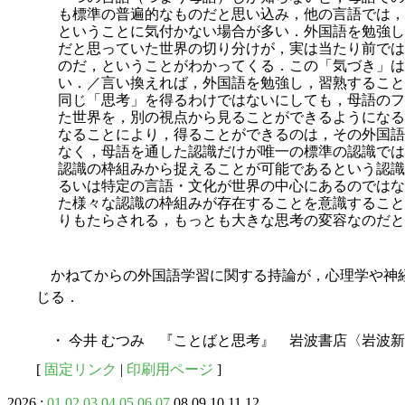
も標準の普遍的なものだと思い込み，他の言語では，
ということに気付かない場合が多い．外国語を勉強し
だと思っていた世界の切り分けが，実は当たり前では
のだ，ということがわかってくる．この「気づき」は
い．／言い換えれば，外国語を勉強し，習熟すること
同じ「思考」を得るわけではないにしても，母語のフ
た世界を，別の視点から見ることができるようになる
なることにより，得ることができるのは，その外国語
なく，母語を通した認識だけが唯一の標準の認識では
認識の枠組みから捉えることが可能であるという認識
るいは特定の言語・文化が世界の中心にあるのではな
た様々な認識の枠組みが存在することを意識すること-
りもたらされる，もっとも大きな思考の変容なのだと筆者
かねてからの外国語学習に関する持論が，心理学や神
じる．
・ 今井 むつみ 『ことばと思考』 岩波書店〈岩波新書
[
固定リンク
|
印刷用ページ
]
2026 :
01
02
03
04
05
06
07
08 09 10 11 12