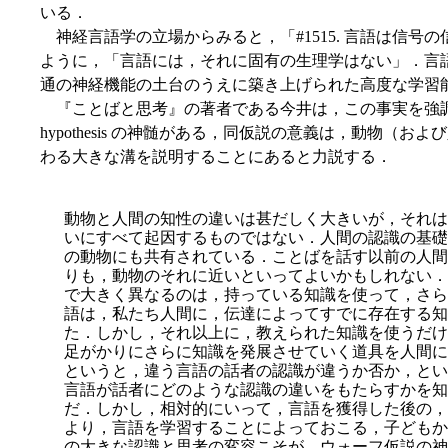
いる．
神経言語学の立場からみると，「#1515. 言語は信号の信
ように，「言語には，それに固有の生理学はない」．言
通の神経機能の土台のうえに築き上げられた高度な学習
『ことばと思考』の著者である今井は，この事実を強調しながら
hypothesis の神髄がある，同仮説の意義は，動物（
わる大きな溝を説明することにあると力説する．
動物と人間の知性の違いは甚だしく大きいが，それは
いにすべて起因するものではない．人間の認識の基礎
の動物
にも共有されている．ことばを話す以前の人間
りも，動物のそれに近いといってよいかもしれない．
で大きく異なるのは，持っている知識を使って，さら
語は，私たち人間に，伝達によってすでに存在する知
た．しかし，それ以上に，教えられた知識を使うだけ
足がかりにさらに知識を発展させていく道具を人間に
というと，違う言語の話者の認識が違うか否か，とい
言語が話者にどのような認識の違いをもたらすかを知
だ．しかし，相対的にいって，言語を獲得した後の，
より，言語を学習することによっておこる，子どもか
の大きな認識と思考の変容こそが，ウォーフ仮説の神