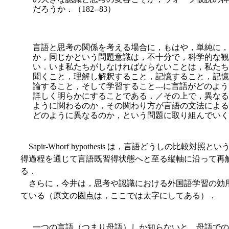
だろうか．（182--83）
言語と思考の関係を考える場合に，もはや，単純に，
か，同じかという問題意識は，不十分で，科学的な観
い．いま私たちがしなければならないことは，私たちの
聞くこと，理解し解釈すること，記憶すること，記憶
論すること，そして学習すること---に言語がどのよ
詳しく明らかにすることである．／その上で，異なる
ように関わるのか，その関わり方が言語の文法による
どのように異なるのか，という問題に取り
組んでいくこ
Sapir-Whorf hypothesis は，言語どうしの比
得過程を通じて言語既習得状態へと至る縦軸に沿って再
る．
さらに，今井は，思考や認識における外国語学習の効
ている（原文の圏点は，ここでは太字にしてある）．
一つの言語（つまり母語）しか知らないと，母語での