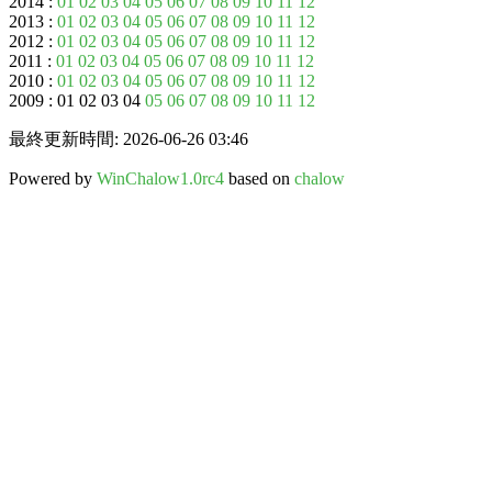
2014 :
01
02
03
04
05
06
07
08
09
10
11
12
2013 :
01
02
03
04
05
06
07
08
09
10
11
12
2012 :
01
02
03
04
05
06
07
08
09
10
11
12
2011 :
01
02
03
04
05
06
07
08
09
10
11
12
2010 :
01
02
03
04
05
06
07
08
09
10
11
12
2009 : 01 02 03 04
05
06
07
08
09
10
11
12
最終更新時間: 2026-06-26 03:46
Powered by
WinChalow1.0rc4
based on
chalow