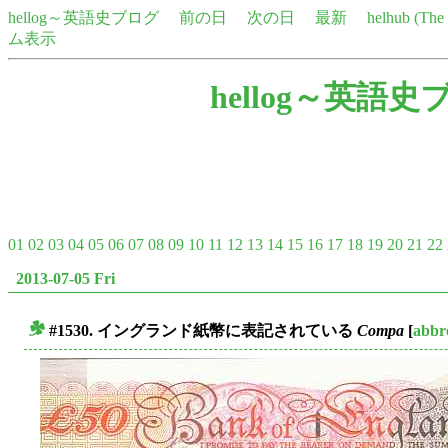
hellog～英語史ブログ
前の日
次の日
最新
helhub (Th
ム表示
hellog～英語史
01
02
03
04
05
06
07
08
09
10
11
12
13
14
15
16
17
18
19
20
21
22
2013-07-05 Fri
#1530. イングランド紙幣に表記されている
Compa
[
abbr
■