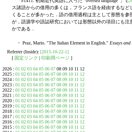
「#1411. 初期近代英語に入った "oversea language"」 (
[2
ス諸語からの借用の多くは，フランス語を経由するなど
くることが多かった．語の借用過程は主として形態を参
が，語源学や語誌研究においては形態以外の項目にも注
かである．
・ Praz, Mario. "The Italian Element in English."
Essays and 
Referrer (Inside):
[2015-10-22-1]
[
固定リンク
|
印刷用ページ
]
2026 :
01
02
03
04
05
06
07
08 09 10 11 12
2025 :
01
02
03
04
05
06
07
08
09
10
11
12
2024 :
01
02
03
04
05
06
07
08
09
10
11
12
2023 :
01
02
03
04
05
06
07
08
09
10
11
12
2022 :
01
02
03
04
05
06
07
08
09
10
11
12
2021 :
01
02
03
04
05
06
07
08
09
10
11
12
2020 :
01
02
03
04
05
06
07
08
09
10
11
12
2019 :
01
02
03
04
05
06
07
08
09
10
11
12
2018 :
01
02
03
04
05
06
07
08
09
10
11
12
2017 :
01
02
03
04
05
06
07
08
09
10
11
12
2016 :
01
02
03
04
05
06
07
08
09
10
11
12
2015 :
01
02
03
04
05
06
07
08
09
10
11
12