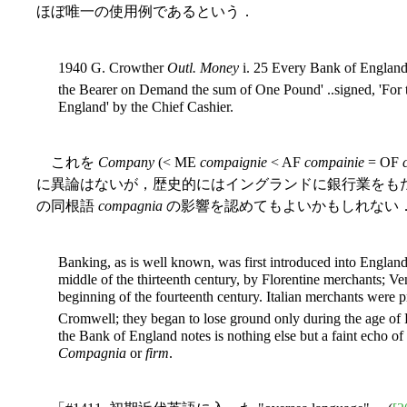
ほぼ唯一の使用例であるという．
1940 G. Crowther
Outl. Money
i. 25 Every Bank of England 
the Bearer on Demand the sum of One Pound' ..signed, 'For
England' by the Chief Cashier.
これを
Company
(< ME
compaignie
< AF
compainie
= OF
に異論はないが，歴史的にはイングランドに銀行業をも
の同根語
compagnia
の影響を認めてもよいかもしれない．Pr
Banking, as is well known, was first introduced into England by
middle of the thirteenth century, by Florentine merchants; Ve
beginning of the fourteenth century. Italian merchants wer
Cromwell; they began to lose ground only during the age of E
the Bank of England notes is nothing else but a faint echo of
Compagnia
or
firm
.