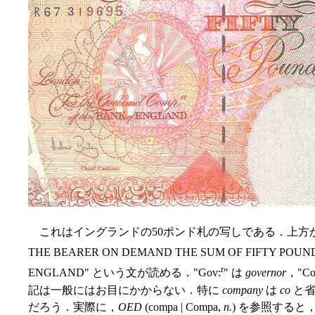
これはイングランドの50ポンド札の写しである．上方から左中程
THE BEARER ON DEMAND THE SUM OF FIFTY POUNDS 
r
ENGLAND" という文が読める．"Gov:
" は
governor
，"Co
記は一般にはお目にかからない．特に
company
は
co
と省
だろう．実際に，
OED
(compa | Compa,
n.
) を参照する