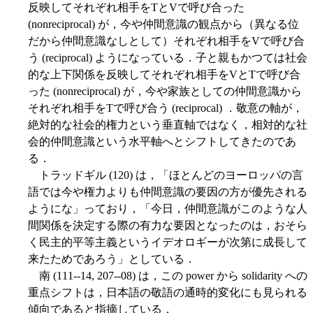
反映してそれぞれ相手をTとVで呼び合った
(nonreciprocal) が，今や仲間意識の観点から（異なる位
だから仲間意識なしとして）それぞれ相手をVで呼び合
う (reciprocal) ようになっている．子と親もかつては社会
的な上下関係を反映してそれぞれ相手をVとTで呼び合
った (nonreciprocal) が，今や家族としての仲間意識から
それぞれ相手をTで呼び合う (reciprocal) ．敬意の軸が，
絶対的な社会的権力という垂直軸ではなく，相対的な社
会的仲間意識という水平軸へとシフトしてきたのであ
る．
トラッドギル (120) は，「ほとんどのヨーロッパの言
語では今や権力よりも仲間意識の要因の方が優先される
ようにな」っており，「今日，仲間意識がこのような人
間関係を決定する際の有力な要因となったのは，おそら
く民主的平等主義というイデオロギーが次第に成長して
来たためであろう」としている．
南 (111--14, 207--08) は，この power から solidarity への
重点シフトは，日本語の敬語の通時的変化にも見られる
傾向であると指摘している．