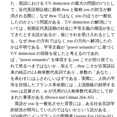
た．英語における T/V distinction の最大の問題の1つとし
て，近代英語期以後に親称
thou
と敬称
you
の対立が解
消される際に，なぜ
thou
ではなく
you
のほうが一般化
したのかという問題がある．T/V distinction の解消につ
いては，初期近代英語期の社会に平等主義の潮流が生じ
てきたとする説があるが，仮にそれを受け入れるとして
も，なぜ
thou
の方向ではなく
you
の方向へ解消したの
かは不明である．平等主義が "power semantics" に基づく
T/V distinction の排除を促したと考えるのであれ
ば，"power semantics" を体現する
you
こそが切り捨てら
れて然るべきではないか．加えて，
thou
こそが古英語以
来の純正の2人称単数代名詞であり，単数の「あなた」
を表わすにはふさわしいはずである．実際に，人民の平
等を目指したフランス革命期には，上流階級の頻用する
vous
は忌避され，
tu
が汎用の2人称単数代名詞として好
まれた事実がある (Brown and Gilman 264--65) ．
英語が
you
を一般化させた背景には，ある社会言語学
的状況が関与していたのではないかという説がある．
1650年代にイングランドの聖職者 George Fox (1624--91)