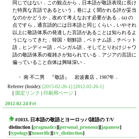
同じではない．この観点から，日本語が敬語表現に長け
た特異な言語であるという，巷によく聞かれる評が妥当
なのかかどうか，改めて考えなおす必要がある．(a) の
点ですら，通言語的には日本語と同じくらい，いやそれ
以上に敬語体系の発達した言語があることは知られるよ
うになってきた．韓国・朝鮮語，ベトナム語，チベット
語，ヒンディー語，ベンガル語，そしてとりわけジャワ
語の敬語体系の複雑さが知られている．アジアの言語に
偏っていること自体は興味深い．
・ 南 不二男 『敬語』 岩波書店，1987年．
Referrer (Inside):
[2015-02-26-1]
[2012-02-26-1]
[
固定リンク
|
印刷用ページ
]
2012-02-24 Fri
#1033. 日本語の敬語とヨーロッパ諸語の T/V
■
distinction
[
pragmatics
][
personal_pronoun
][
japanese
]
[
typology
][
honorific
][
t/v_distinction
]