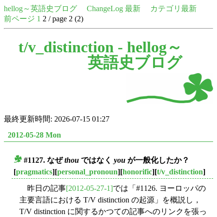
hellog～英語史ブログ
ChangeLog 最新
カテゴリ最新
前ページ
1
2 / page 2 (2)
t/v_distinction -
hellog～
英語史ブログ
最終更新時間: 2026-07-15 01:27
2012-05-28 Mon
#1127. なぜ
thou
ではなく
you
が一般化したか？
■
[
pragmatics
][
personal_pronoun
][
honorific
][
t/v_distinction
]
昨日の記事
[2012-05-27-1]
では「#1126. ヨーロッパの
主要言語における T/V distinction の起源」を概説し，
T/V distinction に関するかつての記事へのリンクを張っ