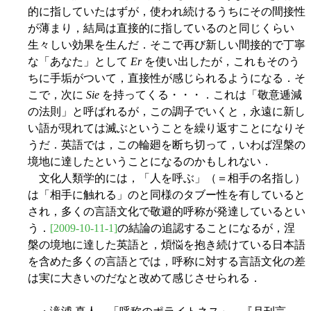
的に指していたはずが，使われ続けるうちにその間接性
が薄まり，結局は直接的に指しているのと同じくらい
生々しい効果を生んだ．そこで再び新しい間接的で丁寧
な「あなた」として
Er
を使い出したが，これもそのう
ちに手垢がついて，直接性が感じられるようになる．そ
こで，次に
Sie
を持ってくる・・・．これは「敬意逓減
の法則」と呼ばれるが，この調子でいくと，永遠に新し
い語が現れては滅ぶということを繰り返すことになりそ
うだ．英語では，この輪廻を断ち切って，いわば涅槃の
境地に達したということになるのかもしれない．
文化人類学的には，「人を呼ぶ」（＝相手の名指し）
は「相手に触れる」のと同様のタブー性を有していると
され，多くの言語文化で敬避的呼称が発達しているとい
う．
[2009-10-11-1]
の結論の追認することになるが，涅
槃の境地に達した英語と，煩悩を抱き続けている日本語
を含めた多くの言語とでは，呼称に対する言語文化の差
は実に大きいのだなと改めて感じさせられる．