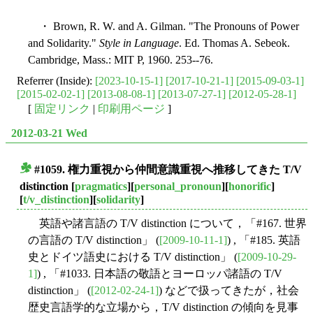
・ Brown, R. W. and A. Gilman. "The Pronouns of Power
and Solidarity."
Style in Language
. Ed. Thomas A. Sebeok.
Cambridge, Mass.: MIT P, 1960. 253--76.
Referrer (Inside):
[2023-10-15-1]
[2017-10-21-1]
[2015-09-03-1]
[2015-02-02-1]
[2013-08-08-1]
[2013-07-27-1]
[2012-05-28-1]
[
固定リンク
|
印刷用ページ
]
2012-03-21 Wed
#1059. 権力重視から仲間意識重視へ推移してきた T/V
■
distinction
[
pragmatics
][
personal_pronoun
][
honorific
]
[
t/v_distinction
][
solidarity
]
英語や諸言語の T/V distinction について，「#167. 世界
の言語の T/V distinction」 (
[2009-10-11-1]
) , 「#185. 英語
史とドイツ語史における T/V distinction」 (
[2009-10-29-
1]
) , 「#1033. 日本語の敬語とヨーロッパ諸語の T/V
distinction」 (
[2012-02-24-1]
) などで扱ってきたが，社会
歴史言語学的な立場から，T/V distinction の傾向を見事