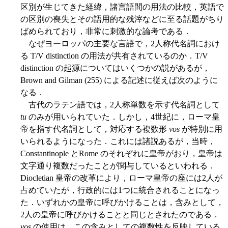
区別が生じてきた経緯，諸言語間の用法の比較，英語で
の区別の喪失とその語用的な残滓などに至る話題がちり
ばめられており，非常に刺激的な論考である．
なぜヨーロッパの主要な言語で，2人称代名詞におけ
る T/V distinction の用法が共有されているのか．T/V
distinction の起源についてはいくつかの説があるが，
Brown and Gilman (255) による記述に従えば次のように
なる．
古代のラテン語では，2人称単数を示す代名詞として
tu
のみが用いられていた．しかし，4世紀に，ローマ皇
帝を指す代名詞として，対応する複数形
vos
が特別に用
いられるようになった．これには諸説あるが，当時，
Constantinople とRome のそれぞれに皇帝がおり，皇帝は
文字通り複数だったことが関与しているといわれる．
Diocletian 皇帝の改革により，ローマ皇帝の座には2人が
占めていたが，行政的には1つに統合されることになっ
た．いずれかの皇帝に呼びかけることは，含みとして，
2人の皇帝に呼びかけることと同じとされたのである．
vos
の使用は，この含みとしての複数性を反映している