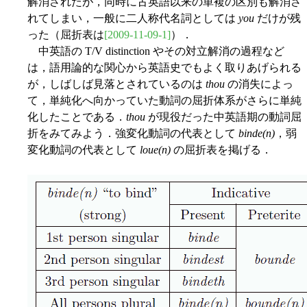
解消されたが，同時に古英語以来の単複の区別も解消さ
れてしまい，一般に二人称代名詞としては
you
だけが残
った（屈折表は
[2009-11-09-1]
）．
中英語の T/V distinction やその対立解消の過程など
は，語用論的な関心から英語史でもよく取りあげられる
が，しばしば見落とされているのは
thou
の消失によっ
て，単純化へ向かっていた動詞の屈折体系がさらに単純
化したことである．
thou
が現役だった中英語期の動詞屈
折をみてみよう．強変化動詞の代表として
binde(n)
，弱
変化動詞の代表として
loue(n)
の屈折表を掲げる．