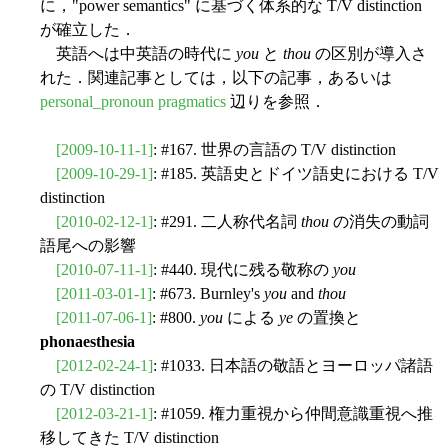
に，"power semantics" に基づく体系的な T/V distinction
が確立した．
英語へは中英語の時代に
you
と
thou
の区別が導入さ
れた．関連記事としては，以下の記事，あるいは
personal_pronoun pragmatics
辺りを参照．
[2009-10-11-1]
: #167. 世界の言語の T/V distinction
[2009-10-29-1]
: #185. 英語史とドイツ語史における T/V
distinction
[2010-02-12-1]
: #291. 二人称代名詞
thou
の消失の動詞
語尾への影響
[2010-07-11-1]
: #440. 現代に残る敬称の
you
[2011-03-01-1]
: #673. Burnley's
you
and
thou
[2011-07-06-1]
: #800.
you
による
ye
の置換と
phonaesthesia
[2012-02-24-1]
: #1033. 日本語の敬語とヨーロッパ諸語
の T/V distinction
[2012-03-21-1]
: #1059. 権力重視から仲間意識重視へ推
移してきた T/V distinction