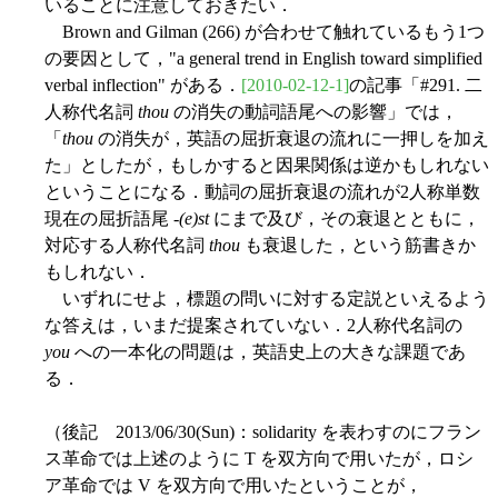
いることに注意しておきたい．
Brown and Gilman (266) が合わせて触れているもう1つ
の要因として，"a general trend in English toward simplified
verbal inflection" がある．
[2010-02-12-1]
の記事「#291. 二
人称代名詞
thou
の消失の動詞語尾への影響」では，
「
thou
の消失が，英語の屈折衰退の流れに一押しを加え
た」としたが，もしかすると因果関係は逆かもしれない
ということになる．動詞の屈折衰退の流れが2人称単数
現在の屈折語尾 -
(e)st
にまで及び，その衰退とともに，
対応する人称代名詞
thou
も衰退した，という筋書きか
もしれない．
いずれにせよ，標題の問いに対する定説といえるよう
な答えは，いまだ提案されていない．2人称代名詞の
you
への一本化の問題は，英語史上の大きな課題であ
る．
（後記 2013/06/30(Sun)：solidarity を表わすのにフラン
ス革命では上述のように T を双方向で用いたが，ロシ
ア革命では V を双方向で用いたということが，