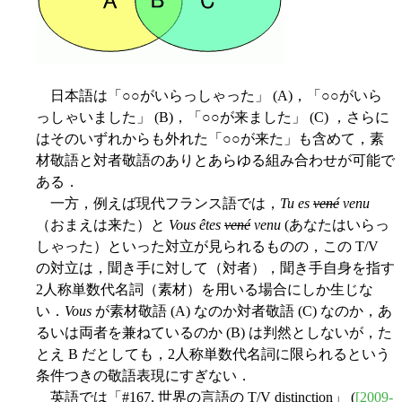
日本語は「○○がいらっしゃった」 (A)，「○○がいら
っしゃいました」 (B)，「○○が来ました」 (C) ，さらに
はそのいずれからも外れた「○○が来た」も含めて，素
材敬語と対者敬語のありとあらゆる組み合わせが可能で
ある．
一方，例えば現代フランス語では，
Tu es
vené
venu
（おまえは来た）と
Vous êtes
vené
venu
(あなたはいらっ
しゃった）といった対立が見られるものの，この T/V
の対立は，聞き手に対して（対者），聞き手自身を指す
2人称単数代名詞（素材）を用いる場合にしか生じな
い．
Vous
が素材敬語 (A) なのか対者敬語 (C) なのか，あ
るいは両者を兼ねているのか (B) は判然としないが，た
とえ B だとしても，2人称単数代名詞に限られるという
条件つきの敬語表現にすぎない．
英語では「#167. 世界の言語の T/V distinction」 (
[2009-