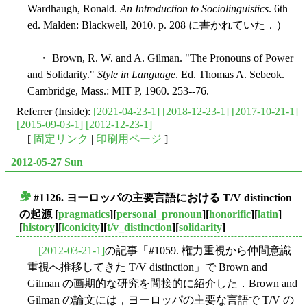
Wardhaugh, Ronald.
An Introduction to Sociolinguistics
. 6th
ed. Malden: Blackwell, 2010. p. 208 に書かれていた．）
・ Brown, R. W. and A. Gilman. "The Pronouns of Power
and Solidarity."
Style in Language
. Ed. Thomas A. Sebeok.
Cambridge, Mass.: MIT P, 1960. 253--76.
Referrer (Inside):
[2021-04-23-1]
[2018-12-23-1]
[2017-10-21-1]
[2015-09-03-1]
[2012-12-23-1]
[
固定リンク
|
印刷用ページ
]
2012-05-27 Sun
#1126. ヨーロッパの主要言語における T/V distinction
■
の起源
[
pragmatics
][
personal_pronoun
][
honorific
][
latin
]
[
history
][
iconicity
][
t/v_distinction
][
solidarity
]
[2012-03-21-1]
の記事「#1059. 権力重視から仲間意識
重視へ推移してきた T/V distinction」で Brown and
Gilman の画期的な研究を間接的に紹介した．Brown and
Gilman の論文には，ヨーロッパの主要な言語で T/V の