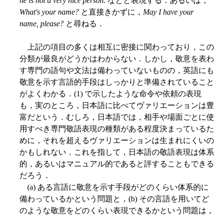
he is not a very nice person.
などと表現する．あるいは，
What's your name?
と直接きかずに，
May I have your
name, please?
と尋ねる．
上記の項目の多くは相互に密接に関わっており，この
分類が最良がどうかはわからない．しかし，敬意を表わ
す専門の語句や文法は備わっていないものの，英語にも
敬意を示す言語的手段はしっかりと準備されていること
がよくわかる．(1) で示したような命令や依頼の表現
も，実のところ，日本語に比べてヴァリエーションは豊
富だという．むしろ，日本語では，相手や場面ごとに使
用すべき専門敬語表現の種類がある程度決まっているた
めに，それを超えるヴァリエーションは生まれにくいの
かもしれない．これを指して，日本語の敬語表現は体系
的，あるいはマニュアル的であると評することもできる
だろう．
(a) ある言語に敬意を示す手段がどのくらい体系的に
備わっているかという問題と，(b) その言語を用いてど
のような敬意をどのくらい表現できるかという問題は，