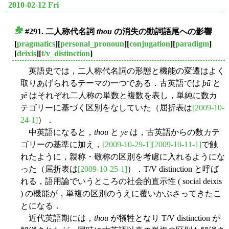
2010-02-12 Fri
#291. 二人称代名詞
thou
の消失の動詞語尾への影響
■
[
pragmatics
][
personal_pronoun
][
conjugation
][
paradigm
]
[
deixis
][
t/v_distinction
]
英語史では，二人称代名詞の形態と機能の変遷はよく
取りあげられるテーマの一つである．古英語では
þū
と
ȝē
はそれぞれ二人称の単数と複数を表し，単純に数カ
テゴリーに基づく区別をなしていた（屈折表は
[2009-10-
24-1]
）．
中英語になると，
thou
と
ye
は，古英語からの数カテ
ゴリーの基準に加え，
[2009-10-29-1]
[2009-10-11-1]
で触
れたように，親称・敬称の区別を考慮に入れるようにな
った（屈折表は
[2009-10-25-1]
）．T/V distinction と呼ば
れる，語用論でいうところの社会的直示性 ( social deixis
) の機能が，単複の区別のうえに覆いかぶさってきたこ
とになる．
近代英語期には，
thou
が犠牲となり T/V distinction が