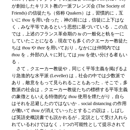
が創始したキリスト教の一派フレンズ会 (The Society of
Friends) の信徒たち（俗称 Quakers）は，習慣的に，互
いに
thou
を用い合った．神の前には，信徒に上下はな
く，みな平等であるという思想に基づいている．この点
では，上述のフランス革命期の
tu
の一般化と軌を一に
していたことになる．現在でも多くのクエーカー教徒た
ちは
thou
や
thee
を用いており，なかには仲間内では
thou
を，外部の人々に対しては
you
を使い分ける者もい
る．
さて，クエーカー教徒や，同じく平等主義を掲げるよ
り急進的な水平派 (Leveller) は，社会の中では少数派で
あり，敵意をもって見られることもあった．そこで，多
数派の社会は，クエーカー教徒たちの標榜する平等主義
の象徴ともいえる特徴的な
thou
使用を煙たがり，自ら
はそれを忌避したのではないか．social distancing の作用
が働いて
thou
が消えていったとするこの説は，しばし
ば英語史概説書でも説かれるが，定説として受け入れら
れているわけではなく，1つの可能性として提示されて