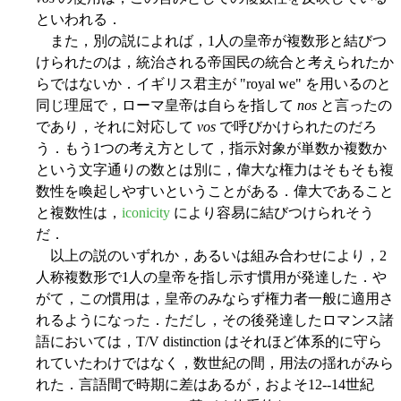
といわれる．
また，別の説によれば，1人の皇帝が複数形と結びつ
けられたのは，統治される帝国民の統合と考えられたか
らではないか．イギリス君主が "royal we" を用いるのと
同じ理屈で，ローマ皇帝は自らを指して
nos
と言ったの
であり，それに対応して
vos
で呼びかけられたのだろ
う．もう1つの考え方として，指示対象が単数か複数か
という文字通りの数とは別に，偉大な権力はそもそも複
数性を喚起しやすいということがある．偉大であること
と複数性は，
iconicity
により容易に結びつけられそう
だ．
以上の説のいずれか，あるいは組み合わせにより，2
人称複数形で1人の皇帝を指し示す慣用が発達した．や
がて，この慣用は，皇帝のみならず権力者一般に適用さ
れるようになった．ただし，その後発達したロマンス諸
語においては，T/V distinction はそれほど体系的に守ら
れていたわけではなく，数世紀の間，用法の揺れがみら
れた．言語間で時期に差はあるが，およそ12--14世紀