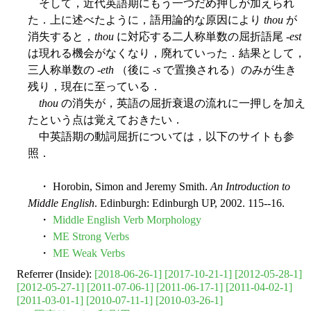
そして，近代英語期にもう一つだめ押しが加えられ
た．上に述べたように，語用論的な原因により
thou
が
消失すると，
thou
に対応する二人称単数の屈折語尾 -
est
は現れる機会がなくなり，廃れていった．結果として，
三人称単数の -
eth
（後に -
s
で置換される）のみが生き
残り，現在に至っている．
thou
の消失が，英語の屈折衰退の流れに一押しを加え
たという点は覚えておきたい．
中英語期の動詞屈折については，以下のサイトも参
照．
・ Horobin, Simon and Jeremy Smith.
An Introduction to
Middle English
. Edinburgh: Edinburgh UP, 2002. 115--16.
・
Middle English Verb Morphology
・
ME Strong Verbs
・
ME Weak Verbs
Referrer (Inside):
[2018-06-26-1]
[2017-10-21-1]
[2012-05-28-1]
[2012-05-27-1]
[2011-07-06-1]
[2011-06-17-1]
[2011-04-02-1]
[2011-03-01-1]
[2010-07-11-1]
[2010-03-26-1]