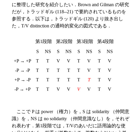
に整理した研究を紹介したい．Brown and Gilman の研究
だが，トラッドギル (118--21) で要約されているものを
参照する．以下は，トラッドギル (120) より抜き出し
た，T/V distinction の通時的変化の図式である．
第1段階
第2段階
第3段階
第4段階
S
NS
S
NS
S
NS
S
NS
+P → +P
T
T
V
V
T
V
T
V
-P → -P
T
T
T
T
T
V
T
V
+P → -P
T
T
T
T
T
T
T
V
-P → +P
T
T
V
V
V
V
T
V
ここで P は power （権力）を，S は solidarity （仲間意
識）を，NS は no solidarity （仲間意識なし）を，それぞ
れ表わす．第1段階では，T/Vのあいだに語用論的な使