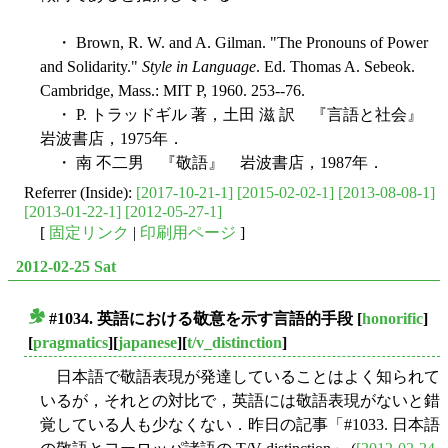
・ Brown, R. W. and A. Gilman. "The Pronouns of Power
and Solidarity."
Style in Language
. Ed. Thomas A. Sebeok.
Cambridge, Mass.: MIT P, 1960. 253--76.
・ P. トラッドギル 著，土田 滋 訳 『言語と社会』
岩波書店，1975年．
・ 南 不二男 『敬語』 岩波書店，1987年．
Referrer (Inside):
[2017-10-21-1]
[2015-02-02-1]
[2013-08-08-1]
[2013-01-22-1]
[2012-05-27-1]
[
固定リンク
|
印刷用ページ
]
2012-02-25 Sat
#1034. 英語における敬意を示す言語的手段
[
honorific
]
■
[
pragmatics
][
japanese
][
t/v_distinction
]
日本語で敬語表現が発達していることはよく知られて
いるが，それとの対比で，英語には敬語表現がないと錯
覚している人も少なくない．昨日の記事「#1033. 日本語