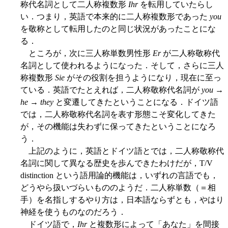
称代名詞として二人称複数形
Ihr
を転用していたらし
い．つまり，英語で本来的に二人称複数形であった
you
を敬称として転用したのと同じ状況があったことにな
る．
ところが，次に三人称単数男性形
Er
が二人称敬称代
名詞として使われるようになった．そして，さらに三人
称複数形
Sie
がその役割を担うようになり，現在に至っ
ている．英語でたとえれば，二人称敬称代名詞が
you
→
he
→
they
と変遷してきたということになる．ドイツ語
では，二人称敬称代名詞を表す形態こそ変化してきた
が，その機能は失わずに保ってきたということになろ
う．
上記のように，英語とドイツ語とでは，二人称敬称代
名詞に関して異なる歴史を歩んできたわけだが，T/V
distinction という語用論的機能は，いずれの言語でも，
どうやら扱いづらいもののようだ．二人称単数（＝相
手）を名指しするやり方は，日本語ならずとも，やはり
神経を使うものなのだろう．
ドイツ語で，
Ihr
と複数形によって「あなた」を間接