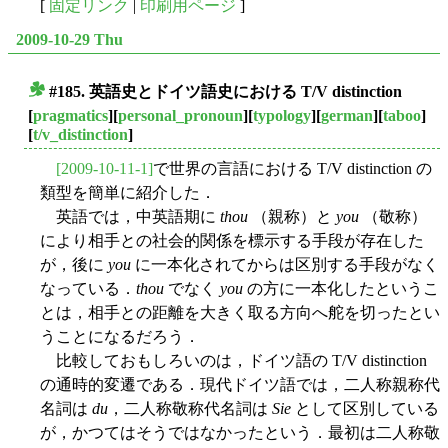
[
固定リンク
|
印刷用ページ
]
2009-10-29 Thu
#185. 英語史とドイツ語史における T/V distinction
■
[
pragmatics
][
personal_pronoun
][
typology
][
german
][
taboo
]
[
t/v_distinction
]
[2009-10-11-1]
で世界の言語における T/V distinction の
類型を簡単に紹介した．
英語では，中英語期に
thou
（親称）と
you
（敬称）
により相手との社会的関係を標示する手段が存在した
が，後に
you
に一本化されてからは区別する手段がなく
なっている．
thou
でなく
you
の方に一本化したというこ
とは，相手との距離を大きく取る方向へ舵を切ったとい
うことになるだろう．
比較しておもしろいのは，ドイツ語の T/V distinction
の通時的変遷である．現代ドイツ語では，二人称親称代
名詞は
du
，二人称敬称代名詞は
Sie
として区別している
が，かつてはそうではなかったという．最初は二人称敬