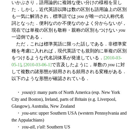
いかぶさり，語用論的に複雑な使い分けの様相を呈し
た．しかし，近代英語以降は数の区別も語用論上の区別
も一気に解消され，標準語では
you
が唯一の2人称代名
詞となった．便利なのか不便なのかよく分からないが，
現在では単複の区別も敬称・親称の区別もつけない
you
一辺倒である．
ただ，これは標準英語に限った話しである．非標準変
種を考慮に入れれば，現代英語でも規則的に単複の区別
をつけるような代名詞体系が発達している．
[2010-03-
05-1]
,
[2010-03-06-1]
で言及したように，単数の
you
に対
して複数の諸形態が頻用される頻用される変種がある．
以下のような形態が確認されている．
・
yous(e)
: many parts of North America (esp. New York
City and Boston), Ireland, parts of Britain (e.g. Liverpool,
Glasgow), Australia, New Zealand
・
you-uns
: upper Southern USA (western Pennsylvania and
the Appalachians)
・
you-all
,
y'all
: Southern US