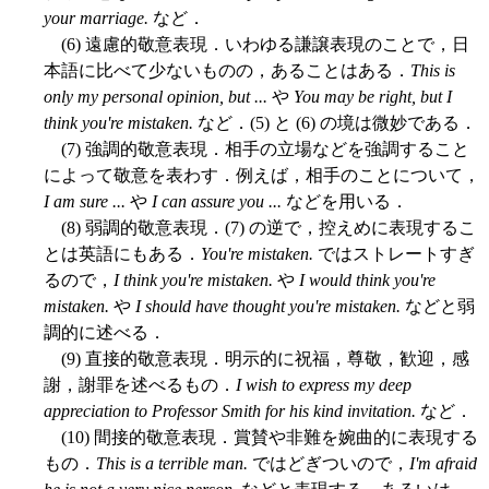
your marriage.
など．
(6) 遠慮的敬意表現．いわゆる謙譲表現のことで，日
本語に比べて少ないものの，あることはある．
This is
only my personal opinion, but ...
や
You may be right, but I
think you're mistaken.
など．(5) と (6) の境は微妙である．
(7) 強調的敬意表現．相手の立場などを強調すること
によって敬意を表わす．例えば，相手のことについて，
I am sure ...
や
I can assure you ...
などを用いる．
(8) 弱調的敬意表現．(7) の逆で，控えめに表現するこ
とは英語にもある．
You're mistaken.
ではストレートすぎ
るので，
I think you're mistaken.
や
I would think you're
mistaken.
や
I should have thought you're mistaken.
などと弱
調的に述べる．
(9) 直接的敬意表現．明示的に祝福，尊敬，歓迎，感
謝，謝罪を述べるもの．
I wish to express my deep
appreciation to Professor Smith for his kind invitation.
など．
(10) 間接的敬意表現．賞賛や非難を婉曲的に表現する
もの．
This is a terrible man.
ではどぎついので，
I'm afraid