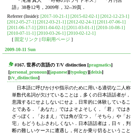
・滝浦 真人 「呼称のポライトネス」 『月刊言
語』38巻12号，2009年，32--39頁．
Referrer (Inside):
[2017-10-21-1]
[2015-02-02-1]
[2012-12-23-1]
[2012-05-27-1]
[2012-03-21-1]
[2012-02-24-1]
[2011-07-06-1]
[2011-06-17-1]
[2011-04-02-1]
[2011-03-01-1]
[2010-10-08-1]
[2010-07-11-1]
[2010-03-26-1]
[2010-02-12-1]
[
固定リンク
|
印刷用ページ
]
2009-10-11 Sun
#167. 世界の言語の T/V distinction
[
pragmatics
]
■
[
personal_pronoun
][
japanese
][
typology
][
deixis
]
[
t/v_distinction
]
日本語に呼びかけや指示のために用いる適切な二人称
単数代名詞が欠けていることは，多くの日本語話者が，
意識するにせよしないにせよ，日常的に体験しているこ
とである．「あなた」ではよそよそしく，「君」ではき
ざっぽく，「おまえ」では角が立つ，「そちら」や「お
宅」もどうもふさわしくない．日本語話者は，日々，判
断の難しいケースに遭遇し，何とか乗り切るということ