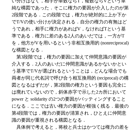
い分けはなく，相手が単数ならT，複数ならVという単
純な構図であった．そこに権力の要因が介入したのが第
2段階である．この段階では，権力が絶対的に上か下か
でT/Vの使い分けが決定される．自分の権力の有無はど
うであれ，相手に権力があればV，なければTという基
準である．権力に差のある2人のあいだでは，一方がT
を，他方がVを用いるという非相互換用的 (nonreciprocal)
な構図となる．
第3段階では，権力の要因に加えて仲間意識の要因が
介入する．2人のあいだに仲間意識があるかないかとい
う基準でT/Vが選ばれるということは，どんな場合でも
両者が同じ代名詞で呼び合う相互換用的 (reciprocal) の構
図となるはずだが，第2段階の権力という要因も完全に
は廃れていないので，斜体赤字で示した2カ所において
power と solidarity の2つの要因がバッティングすること
になる．ここでは古い権力の要因が根強く残る．最後の
第4段階では，権力の要因が清算され，ひとえに仲間意
識の要因が重視される構図となる．
具体例で考えると，将校と兵士はかつては権力の差を