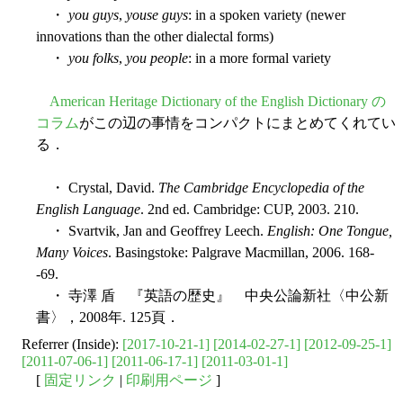
・
you guys
,
youse guys
: in a spoken variety (newer
innovations than the other dialectal forms)
・
you folks
,
you people
: in a more formal variety
American Heritage Dictionary of the English Dictionary の
コラム
がこの辺の事情をコンパクトにまとめてくれてい
る．
・ Crystal, David.
The Cambridge Encyclopedia of the
English Language
. 2nd ed. Cambridge: CUP, 2003. 210.
・ Svartvik, Jan and Geoffrey Leech.
English: One Tongue,
Many Voices
. Basingstoke: Palgrave Macmillan, 2006. 168-
-69.
・ 寺澤 盾 『英語の歴史』 中央公論新社〈中公新
書〉，2008年. 125頁．
Referrer (Inside):
[2017-10-21-1]
[2014-02-27-1]
[2012-09-25-1]
[2011-07-06-1]
[2011-06-17-1]
[2011-03-01-1]
[
固定リンク
|
印刷用ページ
]