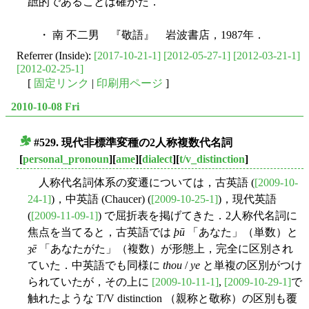
蹠的であることは確かだ．
・ 南 不二男 『敬語』 岩波書店，1987年．
Referrer (Inside):
[2017-10-21-1]
[2012-05-27-1]
[2012-03-21-1]
[2012-02-25-1]
[
固定リンク
|
印刷用ページ
]
2010-10-08 Fri
#529. 現代非標準変種の2人称複数代名詞
■
[
personal_pronoun
][
ame
][
dialect
][
t/v_distinction
]
人称代名詞体系の変遷については，古英語 (
[2009-10-
24-1]
)，中英語 (Chaucer) (
[2009-10-25-1]
)，現代英語
(
[2009-11-09-1]
) で屈折表を掲げてきた．2人称代名詞に
焦点を当てると，古英語では
þū
「あなた」（単数）と
ȝē
「あなたがた」（複数）が形態上，完全に区別され
ていた．中英語でも同様に
thou
/
ye
と単複の区別がつけ
られていたが，その上に
[2009-10-11-1]
,
[2009-10-29-1]
で
触れたような T/V distinction （親称と敬称）の区別も覆