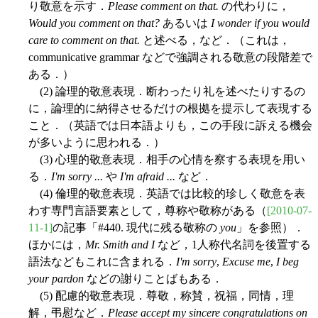
り敬意を示す．
Please comment on that.
の代わりに，
Would you comment on that?
あるいは
I wonder if you would
care to comment on that.
と述べる，など．（これは，
communicative grammar などで強調される敬意の段階差で
ある．）
(2) 論理的敬意表現．断わったり礼を述べたりするの
に，論理的に納得させるだけの根拠を提示して表現する
こと．（英語では日本語よりも，この手段に訴える機会
が多いように思われる．）
(3) 心理的敬意表現．相手の心情を察する表現を用い
る．
I'm sorry ...
や
I'm afraid ...
など．
(4) 倫理的敬意表現．英語では比較的珍しく敬意を表
わす専門言語要素として，尊称や敬称がある（
[2010-07-
11-1]
の記事「#440. 現代に残る敬称の
you
」を参照）．
ほかには，
Mr. Smith and I
など，1人称代名詞を後置する
語法などもこれに含まれる．
I'm sorry
,
Excuse me
,
I beg
your pardon
などの謝りことばもある．
(5) 配慮的敬意表現．尊敬，称賛，祝福，同情，理
解，弔慰など．
Please accept my sincere congratulations on