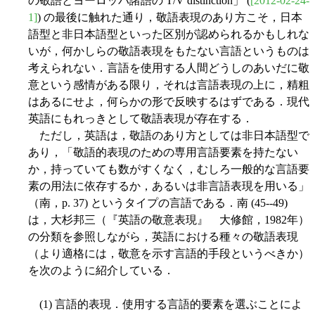
の敬語とヨーロッパ諸語の T/V distinction」 (
[2012-02-24-
1]
) の最後に触れた通り，敬語表現のあり方こそ，日本
語型と非日本語型といった区別が認められるかもしれな
いが，何かしらの敬語表現をもたない言語というものは
考えられない．言語を使用する人間どうしのあいだに敬
意という感情がある限り，それは言語表現の上に，精粗
はあるにせよ，何らかの形で反映するはずである．現代
英語にもれっきとして敬語表現が存在する．
ただし，英語は，敬語のあり方としては非日本語型で
あり，「敬語的表現のための専用言語要素を持たない
か，持っていても数がすくなく，むしろ一般的な言語要
素の用法に依存するか，あるいは非言語表現を用いる」
（南，p. 37) というタイプの言語である．南 (45--49)
は，大杉邦三（『英語の敬意表現』 大修館，1982年）
の分類を参照しながら，英語における種々の敬語表現
（より適格には，敬意を示す言語的手段というべきか）
を次のように紹介している．
(1) 言語的表現．使用する言語的要素を選ぶことによ