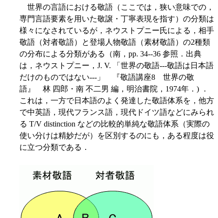
世界の言語における敬語（ここでは，狭い意味での，
専門言語要素を用いた敬譲・丁寧表現を指す）の分類は
様々になされているが，ネウストプニー氏による，相手
敬語（対者敬語）と登場人物敬語（素材敬語）の2種類
の分布による分類がある（南，pp. 34--36 参照．出典
は，ネウストプニー，J. V. 「世界の敬語---敬語は日本語
だけのものではない---」 『敬語講座8 世界の敬
語』 林 四郎・南 不二男 編，明治書院，1974年．) ．
これは，一方で日本語のよく発達した敬語体系を，他方
で中英語，現代フランス語，現代ドイツ語などにみられ
る T/V distinction などの比較的単純な敬語体系（実際の
使い分けは精妙だが）を区別するのにも，ある程度は役
に立つ分類である．