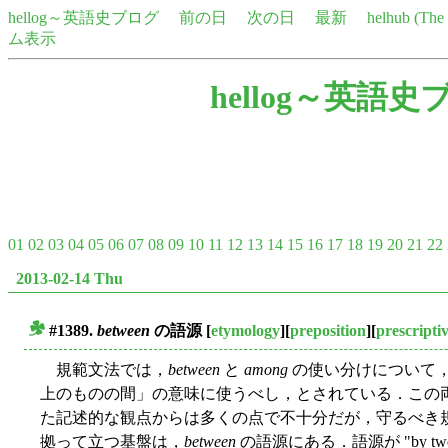
hellog～英語史ブログ
前の日
次の日
最新
helhub (Th
ム表示
hellog～英語史
01
02
03
04
05
06
07
08
09
10
11
12
13
14
15
16
17
18
19
20
21
22
2013-02-14 Thu
#1389.
between
の語源
[
etymology
][
preposition
][
prescript
■
規範文法では，
between
と
among
の使い分けについて，
上のものの間」の意味に使うべし，とされている．この
た記述的な観点からは多くの点で不十分だが，守るべき
拠って立つ基盤は，
between
の語源にある．語源が "by 