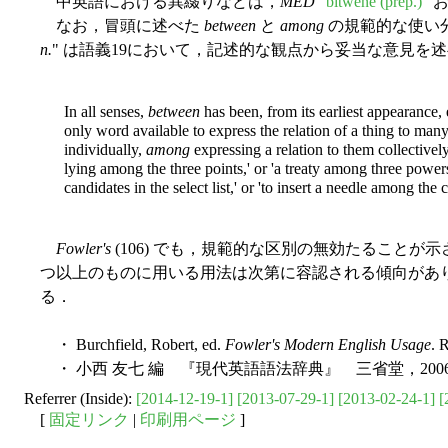
中英語における異綴りなどは，
MED
"
bitwēne (prep.)
" 
なお，冒頭に述べた
between
と
among
の規範的な使い
n.
" は語義19において，記述的な観点から妥当な意見を
In all senses,
between
has been, from its earliest appearance, ex
only word available to express the relation of a thing to man
individually,
among
expressing a relation to them collectivel
lying among the three points,' or 'a treaty among three powers
candidates in the select list,' or 'to insert a needle among the 
Fowler's
(106) でも，規範的な区別の無効たることが示されて
つ以上のものに用いる用法は次第に容認される傾向があ
る．
・ Burchfield, Robert, ed.
Fowler's Modern English Usage
. 
・ 小西 友七 編 『現代英語語法辞典』 三省堂，200
Referrer (Inside):
[2014-12-19-1]
[2013-07-29-1]
[2013-02-24-1]
[
[
固定リンク
|
印刷用ページ
]