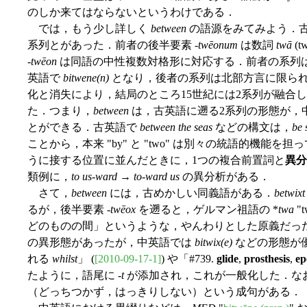
のしか来てはならないというわけである．
では，もう少し詳しく
between
の語源をみてみよう．
系列とがあった．前者の後半要素 -
twēonum
は数詞
twā
(
-
twēon
は同語の中性複数対格形に対応する．前者の系列
英語で
bitwene(n)
となり，後者の系列は北部方言に限ら
化と消失により，結局のところ15世紀には2系列が融合
た．つまり，
between
は，古英語に遡る2系列の形態が，
とができる．古英語で
between the seas
などの構文は，
be
ことから，本来 "by" と "two" は別々の統語的機能を担って
うに接する位置に並んだときに，1つの複合前置詞と
異分
類例に，
to us-ward
→
to-ward us
の異分析がある．
さて，
between
には，古めかしい同義語がある．
betwixt
るが，後半要素 -
twēox
を遡ると，ゲルマン祖語の *
twa
"t
どのものの間」というような，やんわりとした原義だっ
の異形態があったが，中英語では
bitwix(e)
などの形態が優
れる
whilst
」 (
[2010-09-17-1]
) や「#739.
glide
,
prosthesis
,
ep
たように，語尾に -
t
が添加され，これが一般化した．な
（どっちつかず，はっきりしない）という成句がある．