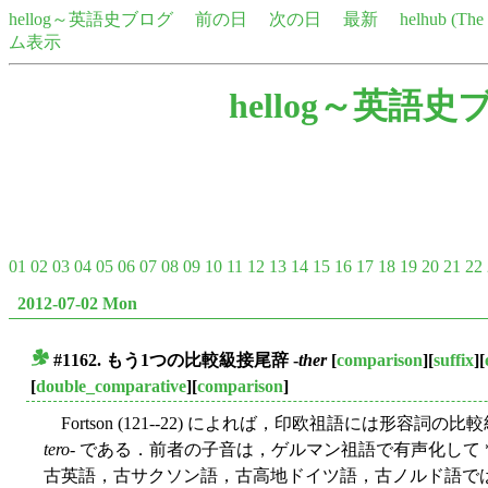
hellog～英語史ブログ
前の日
次の日
最新
helhub (Th
ム表示
hellog～英語史
01
02
03
04
05
06
07
08
09
10
11
12
13
14
15
16
17
18
19
20
21
22
2012-07-02 Mon
#1162. もう1つの比較級接尾辞 -
ther
[
comparison
][
suffix
][
■
[
double_comparative
][
comparison
]
Fortson (121--22) によれば，印欧祖語には形容詞
tero
- である．前者の子音は，ゲルマン祖語で有声化して 
古英語，古サクソン語，古高地ドイツ語，古ノルド語で