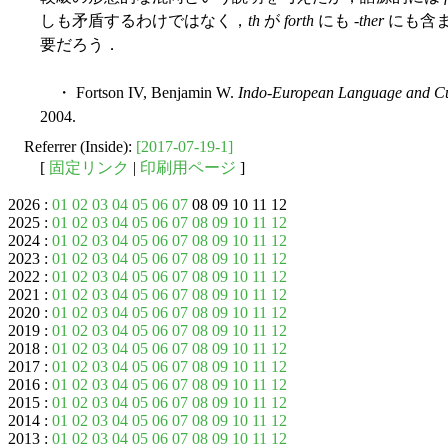
しも矛盾するわけではなく，
th
が
forth
にも -
ther
にも含
要だろう．
・ Fortson IV, Benjamin W.
Indo-European Language and Cul
2004.
Referrer (Inside):
[2017-07-19-1]
[
固定リンク
|
印刷用ページ
]
2026 :
01
02
03
04
05
06
07
08 09 10 11 12
2025 :
01
02
03
04
05
06
07
08
09
10
11
12
2024 :
01
02
03
04
05
06
07
08
09
10
11
12
2023 :
01
02
03
04
05
06
07
08
09
10
11
12
2022 :
01
02
03
04
05
06
07
08
09
10
11
12
2021 :
01
02
03
04
05
06
07
08
09
10
11
12
2020 :
01
02
03
04
05
06
07
08
09
10
11
12
2019 :
01
02
03
04
05
06
07
08
09
10
11
12
2018 :
01
02
03
04
05
06
07
08
09
10
11
12
2017 :
01
02
03
04
05
06
07
08
09
10
11
12
2016 :
01
02
03
04
05
06
07
08
09
10
11
12
2015 :
01
02
03
04
05
06
07
08
09
10
11
12
2014 :
01
02
03
04
05
06
07
08
09
10
11
12
2013 :
01
02
03
04
05
06
07
08
09
10
11
12