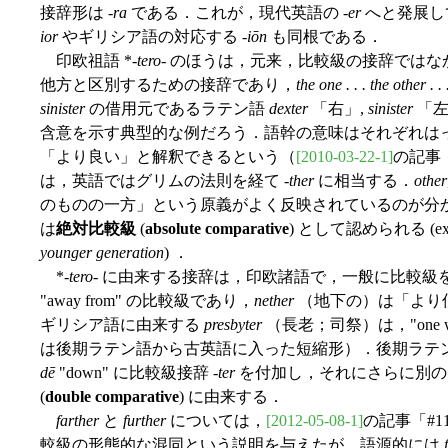
接辞形は -
ra
である．これが，現代英語の -
er
へと発展し
ior
やギリシア語の対応する -
iōn
も同根である．
印欧祖語 *-
tero
- のほうは，元来，比較級の接辞では
他方と区別するための接辞であり，
the one . . . the other . . 
sinister
の借用元であるラテン語
dexter
「右」,
sinister
「左
含意を示す典型的な例だろう．語幹の意味はそれぞれは
「より良い」と解釈できるという（
[2010-03-22-1]
の記事「
は，英語ではグリムの法則を経て -
ther
に相当する．
other
のものの一方」という原義がよく反映されているのが分
は
絶対比較級
(
absolute comparative
) として認められる (ex
younger generation
) ．
*-
tero
- に由来する接辞は，印欧諸語で，一般に比較
"away from" の比較級であり，
nether
（地下の）は「より低
ギリシア語に由来する
presbyter
（長老；司祭）は，"one who
は後期ラテン語から古英語に入った短縮形）．後期ラテ
dē
"down" に比較級接辞 -
ter
を付加し，それにさらに別の比
(
double comparative
) に由来する．
farther
と
further
については，
[2012-05-08-1]
の記事「#11
較級の形態的な混同という説明を与えたが，語源的には