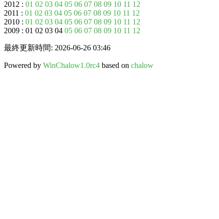
2012 :
01
02
03
04
05
06
07
08
09
10
11
12
2011 :
01
02
03
04
05
06
07
08
09
10
11
12
2010 :
01
02
03
04
05
06
07
08
09
10
11
12
2009 : 01 02 03 04
05
06
07
08
09
10
11
12
最終更新時間: 2026-06-26 03:46
Powered by
WinChalow1.0rc4
based on
chalow