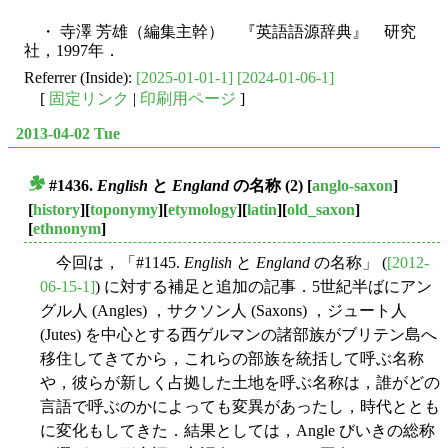
・ 寺澤 芳雄（編集主幹） 『英語語源辞典』 研究
社，1997年．
Referrer (Inside):
[2025-01-01-1]
[2024-01-06-1]
[
固定リンク
|
印刷用ページ
]
2013-04-02 Tue
#1436.
English
と
England
の名称 (2)
[
anglo-saxon
]
■
[
history
][
toponymy
][
etymology
][
latin
][
old_saxon
]
[
ethnonym
]
今回は，「#1145.
English
と
England
の名称」 (
[2012-
06-15-1]
) に対する補足と追加の記事．5世紀半ばにアン
グル人 (Angles) ，サクソン人 (Saxons) ，ジュート人
(Jutes) を中心とする西ゲルマンの諸部族がブリテン島へ
移住してきてから，これらの部族を統括して呼ぶ名称
や，彼らが新しく占拠した土地を呼ぶ名称は，誰がどの
言語で呼ぶのかによっても変異があったし，時代ととも
に変化もしてきた．結果としては，Angle びいきの総称