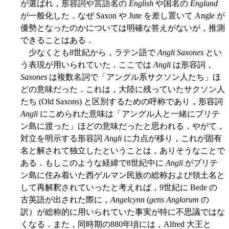
が選ばれ，形容詞や言語名の
English
や国名の
England
が一般化した．なぜ Saxon や Jute を差し置いて Angle が
優勢となったのかについては明確な答えがないが，推測
できることはある．
少なくとも8世紀から，ラテン語で
Angli Saxones
とい
う表現が用いられていた．ここでは
Angli
は形容詞，
Saxones
は複数名詞で「アングル系サクソン人たち」ほ
どの意味だった．これは，大陸に残っていたサクソン人
たち (Old Saxons) と区別するための呼称であり，形容詞
Angli
にこめられた意味は「アングル人と一緒にブリテ
ン島に渡った」ほどの意味だったと思われる．やがて，
対立を明示する形容詞
Angli
に力点が移り，これが固有
名と解されて独立したということは，ありそうなことで
ある．もしこのような経緯で8世紀中に
Angli
がブリテ
ン島に住み着いた西ゲルマン民族の総称および領土名と
して再解釈されていったと考えれば，9世紀に Bede の
古英語が出された際に，
Angelcynn
(
gens Anglorum
の
訳）が総称的に用いられていた事実が特に不思議ではな
くなる．また，同時期の880年頃には，Alfred 大王と