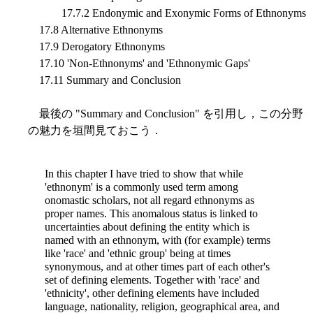
17.7.2 Endonymic and Exonymic Forms of Ethnonyms
17.8 Alternative Ethnonyms
17.9 Derogatory Ethnonyms
17.10 'Non-Ethnonyms' and 'Ethnonymic Gaps'
17.11 Summary and Conclusion
最後の "Summary and Conclusion" を引用し，この分野
の魅力を垣間見ておこう．
In this chapter I have tried to show that while
'ethnonym' is a commonly used term among
onomastic scholars, not all regard ethnonyms as
proper names. This anomalous status is linked to
uncertainties about defining the entity which is
named with an ethnonym, with (for example) terms
like 'race' and 'ethnic group' being at times
synonymous, and at other times part of each other's
set of defining elements. Together with 'race' and
'ethnicity', other defining elements have included
language, nationality, religion, geographical area, and