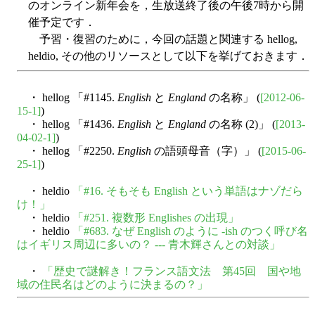
のオンライン新年会を，生放送終了後の午後7時から開
催予定です．
予習・復習のために，今回の話題と関連する hellog,
heldio, その他のリソースとして以下を挙げておきます．
・ hellog 「#1145.
English
と
England
の名称」 (
[2012-06-
15-1]
)
・ hellog 「#1436.
English
と
England
の名称 (2)」 (
[2013-
04-02-1]
)
・ hellog 「#2250.
English
の語頭母音（字）」 (
[2015-06-
25-1]
)
・ heldio
「#16. そもそも English という単語はナゾだら
け！」
・ heldio
「#251. 複数形 Englishes の出現」
・ heldio
「#683. なぜ English のように -ish のつく呼び名
はイギリス周辺に多いの？ --- 青木輝さんとの対談」
・
「歴史で謎解き！フランス語文法 第45回 国や地
域の住民名はどのように決まるの？」