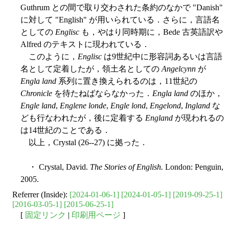
Guthrum との間で取り交わされた条約のなかで "Danish"
に対して "English" が用いられている．さらに，言語名
としての
Englisc
も，やはり同時期に，Bede 古英語訳や
Alfred のテキストに現われている．
このように，
Englisc
は9世紀中に形容詞あるいは言語
名として定着したが，領土名としての
Angelcynn
が
Engla land
系列に置き換えられるのは，11世紀の
Chronicle
を待たねばならなかった．
Engla land
のほか，
Engle land
,
Englene londe
,
Engle lond
,
Engelond
,
Ingland
な
ども行なわれたが，後に定着する
England
が現われるの
は14世紀のことである．
以上，Crystal (26--27) に拠った．
・ Crystal, David.
The Stories of English.
London: Penguin,
2005.
Referrer (Inside):
[2024-01-06-1]
[2024-01-05-1]
[2019-09-25-1]
[2016-03-05-1]
[2015-06-25-1]
[
固定リンク
|
印刷用ページ
]