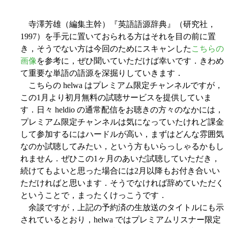
寺澤芳雄（編集主幹）『英語語源辞典』（研究社，
1997）を手元に置いておられる方はそれを目の前に置
き，そうでない方は今回のためにスキャンした
こちらの
画像
を参考に，ぜひ聞いていただけば幸いです．きわめ
て重要な単語の語源を深掘りしていきます．
こちらの helwa はプレミアム限定チャンネルですが，
この1月より初月無料の試聴サービスを提供していま
す．日々 heldio の通常配信をお聴きの方々のなかには，
プレミアム限定チャンネルは気になっていたけれど課金
して参加するにはハードルが高い，まずはどんな雰囲気
なのか試聴してみたい，という方もいらっしゃるかもし
れません．ぜひこの1ヶ月のあいだ試聴していただき，
続けてもよいと思った場合には2月以降もお付き合いい
ただければと思います．そうでなければ辞めていただく
ということで，まったくけっこうです．
余談ですが，上記の予約済の生放送のタイトルにも示
されているとおり，helwa ではプレミアムリスナー限定