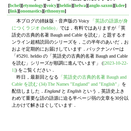
[
bchel
][
etymology
][
voicy
][
heldio
][
helwa
][
anglo-saxon
][
kdee
]
[
link
][
onomastics
][
ethnonym
]
本ブログの姉妹版・音声版の Voicy
「英語の語源が身
につくラジオ (heldio)」
では，有料ではありますが「英
語史の古典的名著 Baugh and Cable を読む」と題するオ
ンライン超精読回のシリーズを，この半年のあいだ，お
およそ定期的にお届けしています．バックナンバーは
「#5291. heldio の「英語史の古典的名著 Baugh and Cable
を読む」シリーズが順調に進んでいます」 (
[2023-10-22-
1]
) をご覧ください．
昨日，最新回となる
「英語史の古典的名著 Baugh and
Cable を読む (34) The Names "England" and "English"」
を
配信しました．
England
と
English
という，英語史上き
わめて重要な語の語源に迫る半ページ弱の文章を30分以
上かけて解きほぐしています．