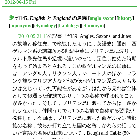
2012-06-15 Fri
#1145.
English
と
England
の名称
[
anglo-saxon
][
history
]
■
[
toponymy
][
etymology
][
haplology
][
ethnonym
]
[2010-05-21-1]
の記事「#389. Angles, Saxons, and Jutes
の故地と移住先」で概観したように，英語史は通例，西
ゲルマン系の諸部族が5世紀中葉にブリテン島に渡り，
ケルト系先住民を辺境へ追いやって，定住し始めた時期
をもって始まるとされる．この西ゲルマン系の民族に
は，アングル人，サクソン人，ジュート人のほか，フラ
ンク族やフリジア人など他の低地ゲルマン系の人々も多
少は交じっていた可能性があるが，はたから見れば全体
として似通った部族であり，1つの名称で呼ばれること
が多かった．そして，ブリテン島に渡ってからは，多か
れ少なかれ，仲間うちでも1つの名前で自称する習慣が
発達した．今回は，ブリテン島に渡った西ゲルマン諸部
族の名称，彼らが打ち立てた国の名称，かれらの話して
いた言語の名称の由来について，Baugh and Cable (50-