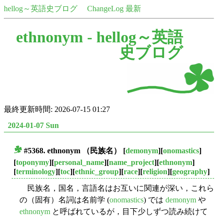
hellog～英語史ブログ
ChangeLog 最新
ethnonym -
hellog～英語
史ブログ
最終更新時間: 2026-07-15 01:27
2024-01-07 Sun
#5368.
ethnonym
（民族名）
[
demonym
][
onomastics
]
■
[
toponymy
][
personal_name
][
name_project
][
ethnonym
]
[
terminology
][
toc
][
ethnic_group
][
race
][
religion
][
geography
]
民族名，国名，言語名はお互いに関連が深い，これら
の（固有）名詞は名前学 (
onomastics
) では
demonym
や
ethnonym
と呼ばれているが，目下少しずつ読み続けて