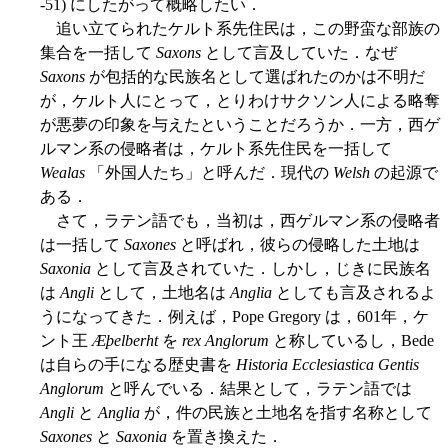
-51) にしたがって概略したい．
追い立てられたケルト系先住民は，この野蛮な部族の
集合を一括して
Saxons
として言及していた．なぜ
Saxons
が包括的な民族名として選ばれたのかは不明だ
が，ケルト人にとって，とりわけサクソン人による略奪
が悪夢の印象を与えたということだろうか．一方，西ゲ
ルマン系の侵略者は，ケルト系先住民を一括して
Wealas
「外国人たち」と呼んだ．現代の
Welsh
の起源で
ある．
さて，ラテン語でも，当初は，西ゲルマン系の侵略者
は一括して
Saxones
と呼ばれ，彼らの侵略した土地は
Saxonia
として言及されていた．しかし，じきに民族名
は
Angli
として，土地名は
Anglia
としても言及されるよ
うになってきた．例えば，Pope Gregory は，601年，ケ
ント王
Æþelberht
を
rex Anglorum
と称しているし，Bede
は自らの手になる歴史書を
Historia Ecclesiastica Gentis
Anglorum
と呼んでいる．結果として，ラテン語では
Angli
と
Anglia
が，件の民族と土地名を指す名称として
Saxones
と
Saxonia
を置き換えた．