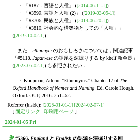
・ 「#1871. 言語と人種」 (
[2014-06-11-1]
)
・ 「#3599. 言語と人種 (2)」 (
[2019-03-05-1]
)
・ 「#3706. 民族と人種」 (
[2019-06-20-1]
)
・ 「#3810. 社会的な構築物としての「人種」」
(
[2019-10-02-1]
)
また，
ethnonym
のおもしろさについては，関連記事
「#5118.
Japan-ese
の語尾を深掘りする by khelf 新会長」
(
[2023-05-02-1]
) も参照されたい．
・ Koopman, Adrian. "Ethnonyms." Chapter 17 of
The
Oxford Handbook of Names and Naming
. Ed. Carole Hough.
Oxford: OUP, 2016. 251--62.
Referrer (Inside):
[2025-01-01-1]
[2024-02-07-1]
[
固定リンク
|
印刷用ページ
]
2024-01-05 Fri
#5366.
England
と
English
の語源を深掘りする回
■