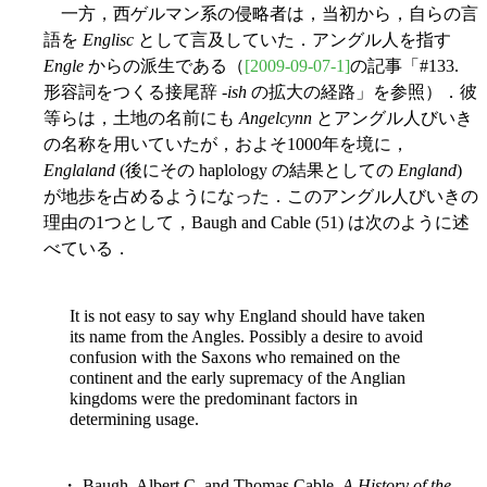
一方，西ゲルマン系の侵略者は，当初から，自らの言
語を
Englisc
として言及していた．アングル人を指す
Engle
からの派生である（
[2009-09-07-1]
の記事「#133.
形容詞をつくる接尾辞 -
ish
の拡大の経路」を参照）．彼
等らは，土地の名前にも
Angelcynn
とアングル人びいき
の名称を用いていたが，およそ1000年を境に，
Englaland
(後にその haplology の結果としての
England
)
が地歩を占めるようになった．このアングル人びいきの
理由の1つとして，Baugh and Cable (51) は次のように述
べている．
It is not easy to say why England should have taken
its name from the Angles. Possibly a desire to avoid
confusion with the Saxons who remained on the
continent and the early supremacy of the Anglian
kingdoms were the predominant factors in
determining usage.
・ Baugh, Albert C. and Thomas Cable.
A History of the