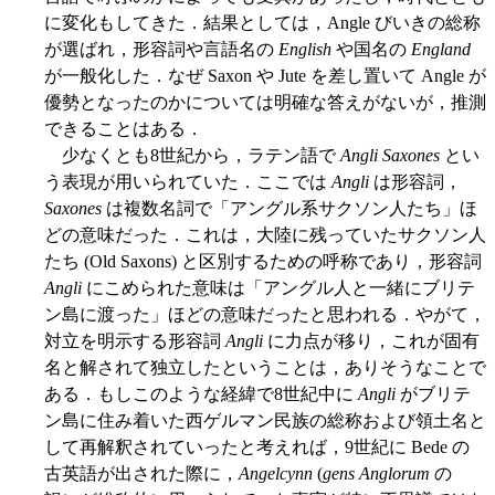
に変化もしてきた．結果としては，Angle びいきの総称
が選ばれ，形容詞や言語名の
English
や国名の
England
が一般化した．なぜ Saxon や Jute を差し置いて Angle が
優勢となったのかについては明確な答えがないが，推測
できることはある．
少なくとも8世紀から，ラテン語で
Angli Saxones
とい
う表現が用いられていた．ここでは
Angli
は形容詞，
Saxones
は複数名詞で「アングル系サクソン人たち」ほ
どの意味だった．これは，大陸に残っていたサクソン人
たち (Old Saxons) と区別するための呼称であり，形容詞
Angli
にこめられた意味は「アングル人と一緒にブリテ
ン島に渡った」ほどの意味だったと思われる．やがて，
対立を明示する形容詞
Angli
に力点が移り，これが固有
名と解されて独立したということは，ありそうなことで
ある．もしこのような経緯で8世紀中に
Angli
がブリテ
ン島に住み着いた西ゲルマン民族の総称および領土名と
して再解釈されていったと考えれば，9世紀に Bede の
古英語が出された際に，
Angelcynn
(
gens Anglorum
の