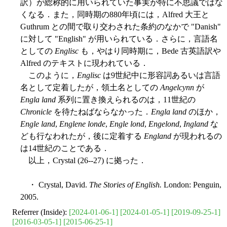
訳）が総称的に用いられていた事実が特に不思議ではな
くなる．また，同時期の880年頃には，Alfred 大王と
Guthrum との間で取り交わされた条約のなかで "Danish"
に対して "English" が用いられている．さらに，言語名
としての
Englisc
も，やはり同時期に，Bede 古英語訳や
Alfred のテキストに現われている．
このように，
Englisc
は9世紀中に形容詞あるいは言語
名として定着したが，領土名としての
Angelcynn
が
Engla land
系列に置き換えられるのは，11世紀の
Chronicle
を待たねばならなかった．
Engla land
のほか，
Engle land
,
Englene londe
,
Engle lond
,
Engelond
,
Ingland
な
ども行なわれたが，後に定着する
England
が現われるの
は14世紀のことである．
以上，Crystal (26--27) に拠った．
・ Crystal, David.
The Stories of English.
London: Penguin,
2005.
Referrer (Inside):
[2024-01-06-1]
[2024-01-05-1]
[2019-09-25-1]
[2016-03-05-1]
[2015-06-25-1]