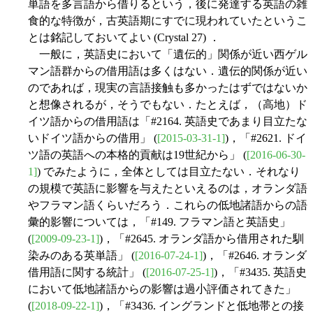
単語を多言語から借りるという，後に発達する英語の雑
食的な特徴が，古英語期にすでに現われていたというこ
とは銘記しておいてよい (Crystal 27) ．
一般に，英語史において「遺伝的」関係が近い西ゲル
マン語群からの借用語は多くはない．遺伝的関係が近い
のであれば，現実の言語接触も多かったはずではないか
と想像されるが，そうでもない．たとえば，（高地）ド
イツ語からの借用語は「#2164. 英語史であまり目立たな
いドイツ語からの借用」 (
[2015-03-31-1]
)，「#2621. ドイ
ツ語の英語への本格的貢献は19世紀から」 (
[2016-06-30-
1]
) でみたように，全体としては目立たない．それなり
の規模で英語に影響を与えたといえるのは，オランダ語
やフラマン語くらいだろう．これらの低地諸語からの語
彙的影響については，「#149. フラマン語と英語史」
(
[2009-09-23-1]
)，「#2645. オランダ語から借用された馴
染みのある英単語」 (
[2016-07-24-1]
)，「#2646. オランダ
借用語に関する統計」 (
[2016-07-25-1]
)，「#3435. 英語史
において低地諸語からの影響は過小評価されてきた」
(
[2018-09-22-1]
)，「#3436. イングランドと低地帯との接