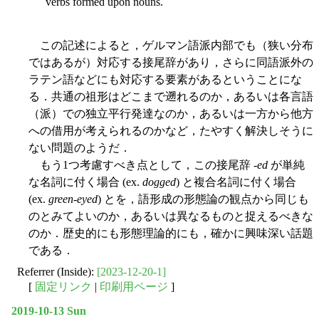
verbs formed upon nouns.
この記述によると，ゲルマン語派内部でも（狭い分布
ではあるが）対応する接尾辞があり，さらに同語派外の
ラテン語などにも対応する要素があるということにな
る．共通の祖形はどこまで遡れるのか，あるいは各言語
（派）での独立平行発達なのか，あるいは一方から他方
への借用が考えられるのかなど，たやすく解決しそうに
ない問題のようだ．
もう1つ考慮すべき点として，この接尾辞 -
ed
が単純
な名詞に付く場合 (ex.
dogged
) と複合名詞に付く場合
(ex.
green-eyed
) とを，語形成の形態論の観点から同じも
のとみてよいのか，あるいは異なるものと捉えるべきな
のか．歴史的にも形態理論的にも，確かに興味深い話題
である．
Referrer (Inside):
[2023-12-20-1]
[
固定リンク
|
印刷用ページ
]
2019-10-13 Sun