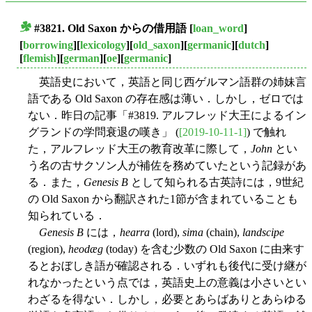
#3821. Old Saxon からの借用語
[
loan_word
]
■
[
borrowing
][
lexicology
][
old_saxon
][
germanic
][
dutch
]
[
flemish
][
german
][
oe
][
germanic
]
英語史において，英語と同じ西ゲルマン語群の姉妹言
語である Old Saxon の存在感は薄い．しかし，ゼロでは
ない．昨日の記事「#3819. アルフレッド大王によるイン
グランドの学問衰退の嘆き」 (
[2019-10-11-1]
) で触れ
た，アルフレッド大王の教育改革に際して，
John
とい
う名の古サクソン人が補佐を務めていたという記録があ
る．また，
Genesis B
として知られる古英詩には，9世紀
の Old Saxon から翻訳された1節が含まれていることも
知られている．
Genesis B
には，
hearra
(lord),
sima
(chain),
landscipe
(region),
heodæg
(today) を含む少数の Old Saxon に由来す
るとおぼしき語が確認される．いずれも後代に受け継が
れなかったという点では，英語史上の意義は小さいとい
わざるを得ない．しかし，必要とあらばありとあらゆる