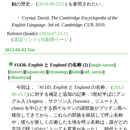
触の歴史」 (
[2018-09-23-1]
) を参照されたい．
・ Crystal, David.
The Cambridge Encyclopedia of the
English Language
. 3rd ed. Cambridge: CUP, 2019.
Referrer (Inside):
[2024-07-21-1]
[
固定リンク
|
印刷用ページ
]
2013-04-02 Tue
#1436.
English
と
England
の名称 (2)
[
anglo-saxon
]
■
[
history
][
toponymy
][
etymology
][
latin
][
old_saxon
]
[
ethnonym
]
今回は，「#1145.
English
と
England
の名称」 (
[2012-
06-15-1]
) に対する補足と追加の記事．5世紀半ばにアン
グル人 (Angles) ，サクソン人 (Saxons) ，ジュート人
(Jutes) を中心とする西ゲルマンの諸部族がブリテン島へ
移住してきてから，これらの部族を統括して呼ぶ名称
や，彼らが新しく占拠した土地を呼ぶ名称は，誰がどの
言語で呼ぶのかによっても変異があったし，時代ととも