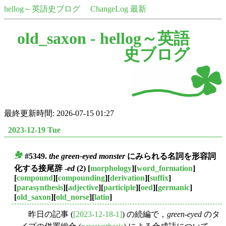
hellog～英語史ブログ
ChangeLog 最新
old_saxon -
hellog～英語
史ブログ
最終更新時間: 2026-07-15 01:27
2023-12-19 Tue
#5349.
the green-eyed monster
にみられる名詞を形容詞
■
化する接尾辞 -
ed
(2)
[
morphology
][
word_formation
]
[
compound
][
compounding
][
derivation
][
suffix
]
[
parasynthesis
][
adjective
][
participle
][
oed
][
germanic
]
[
old_saxon
][
old_norse
][
latin
]
昨日の記事 (
[2023-12-18-1]
) の続編で，
green-eyed
のタ