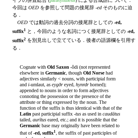
イプの併置総合 (
parasynthesis
) による合成語について．
今回は
OED
を参照して問題の接尾辞 -
ed
そのものに迫
る．
OED
では動詞の過去分詞の接尾辞としての
-ed,
1
suffix
と，今回のような名詞につく接尾辞としての
-ed,
2
suffix
を別見出しで立てている．後者の語源欄を引用す
る．
Cognate with
Old Saxon
-ôdi (not represented
elsewhere in
Germanic
, though
Old Norse
had
adjectives similarly < nouns, with participial form
and
i
-umlaut, as
eygðr
eyed,
hynrdr
horned);
appended to nouns in order to form adjectives
connoting the possession or the presence of the
attribute or thing expressed by the noun. The
function of the suffix is thus identical with that of the
Latin
past participial suffix -
tus
as used in
caudātus
tailed,
aurītus
eared, etc.; and it is possible that the
Germanic
base may originally have been related to
1
that of
-ed, suffix
, the suffix of past participles of