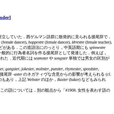
nder
]
対立していた．西ゲルマン語群に散発的に見られる接尾辞で，
e
(female dancer),
hoppestre
(female dancer),
lǣrestre
(female teacher),
aver) などがある．この造語法にのっとり，中英語期にも
spinnestre
らず一般的に行為者名詞を作る接尾辞として発達した．例えば，
いられた．近代期には
seamster
や
songster
単独では男女の区別が
er
,
gangster
,
jokester
,
mobster
,
punster
,
rhymester
,
speedster
,
尾辞 -
aster
のネガティヴな含意からの影響が考えられる (cf.
のもあり，上記
Webster
のほか，
Baxter
(baker) などもみられ
の語については，別の観点から「#1908. 女性を表わす語の