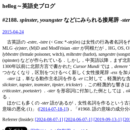
hellog～英語史ブログ
#2188.
spinster
,
youngster
などにみられる接尾辞 -
ster
2015-04-24
古英語の -
estre
, -
istre
(< Gmc *-
strjōn
) は女性の行為者名詞を作る接
MLG -
(e)ster
, (M)D and ModFrisian -
ster
が同根だが，HG, OS,
lybbestre
(female poisoner, witch),
miltestre
(harlot),
sangestre
(songst
(spinster) などが作られている．しかし，中英語以降
1300年以前に北部方言で書かれた
Cursor Mundi
では，
demere
つかなくなり，区別をつけるべく新しく女性接尾辞 -
ess
を加
-
ster
は，単なる動作主名詞を作る -
er
に対して，軽蔑的な含意
slickster
,
tapster
,
teamster
,
tipster
,
trickster
) ．この軽蔑的な響き
criticaster
,
poetaster
) ．-
ster
を形容詞に付加した例としては，
ol
る．
ほかにも多くの -
ster
語があるが，女性名詞を作るという古
意味の悪化 (1)」 (
[2014-07-18-1]
)，「#1968. 語の意味の成分分
Referrer (Inside):
[2024-08-07-1]
[2024-06-07-1]
[2019-09-13-1]
[20