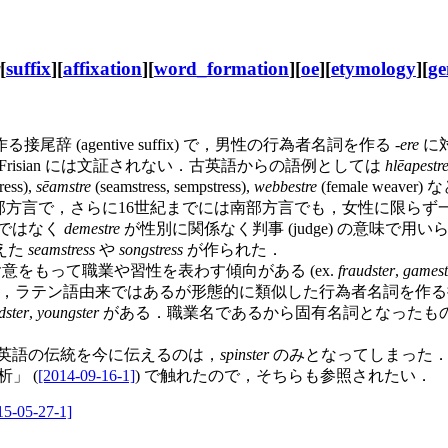
[
suffix
][
affixation
][
word_formation
][
oe
][
etymology
][
ge
尾辞 (agentive suffix) で，男性の行為者名詞を作る -
ere
に
 OFrisian には文証されない．古英語からの語例としては
hlēapestr
ress),
sēamstre
(seamstress, sempstress),
webbestre
(female we
，まず北部方言で，さらに16世紀までには南部方言でも，女性に限
ではなく
demestre
が性別に関係なく判事 (judge) の意味で用
えた
seamstress
や
songstress
が作られた．
をもって職業や習性を表わす傾向がある (ex.
fraudster
,
gamest
は，ラテン語由来ではあるが形態的に類似した行為者名詞を作る接
dster
,
youngster
がある．職業名であるから固有名詞となったも
英語の伝統を今に伝えるのは，
spinster
のみとなってしまった．こ
析」 (
[2014-09-16-1]
) で触れたので，そちらも参照されたい．
15-05-27-1]