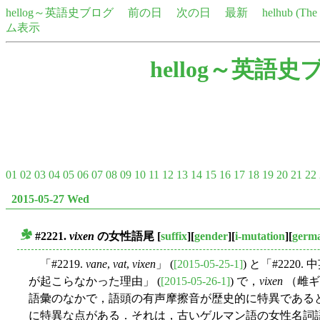
hellog～英語史ブログ
前の日
次の日
最新
helhub (Th
ム表示
hellog～英語史
01
02
03
04
05
06
07
08
09
10
11
12
13
14
15
16
17
18
19
20
21
22
2015-05-27 Wed
#2221.
vixen
の女性語尾
[
suffix
][
gender
][
i-mutation
][
germ
■
「#2219.
vane
,
vat
,
vixen
」 (
[2015-05-25-1]
) と「#222
が起こらなかった理由」 (
[2015-05-26-1]
) で，
vixen
（雌ギ
語彙のなかで，語頭の有声摩擦音が歴史的に特異である
に特異な点がある．それは，古いゲルマン語の女性名詞語