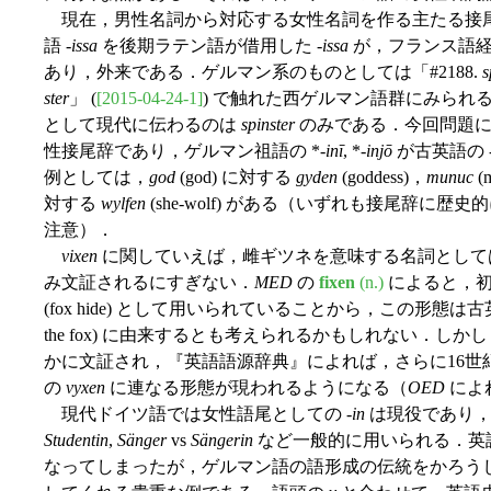
現在，男性名詞から対応する女性名詞を作る主たる接尾
語 -
issa
を後期ラテン語が借用した -
issa
が，フランス語経由
あり，外来である．ゲルマン系のものとしては「#2188.
s
ster
」 (
[2015-04-24-1]
) で触れた西ゲルマン語群にみられる 
として現代に伝わるのは
spinster
のみである．今回問題にし
性接尾辞であり，ゲルマン祖語の *-
inī
, *-
injō
が古英語の 
例としては，
god
(god) に対する
gyden
(goddess)，
munuc
(
対する
wylfen
(she-wolf) がある（いずれも接尾辞に歴
注意）．
vixen
に関していえば，雌ギツネを意味する名詞として
み文証されるにすぎない．
MED
の
fixen
(n.)
によると，
(fox hide) として用いられていることから，この形
the fox) に由来するとも考えられるかもしれない．し
かに文証され，『英語語源辞典』によれば，さらに16世
の
vyxen
に連なる形態が現われるようになる（
OED
によ
現代ドイツ語では女性語尾としての -
in
は現役であり
Studentin
,
Sänger
vs
Sängerin
など一般的に用いられる．英
なってしまったが，ゲルマン語の語形成の伝統をかろう