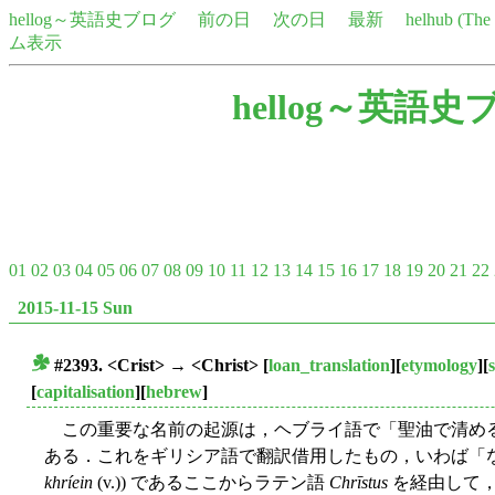
hellog～英語史ブログ
前の日
次の日
最新
helhub (Th
ム表示
hellog～英語史
01
02
03
04
05
06
07
08
09
10
11
12
13
14
15
16
17
18
19
20
21
22
2015-11-15 Sun
#2393. <Crist> → <Christ>
[
loan_translation
][
etymology
][
■
[
capitalisation
][
hebrew
]
この重要な名前の起源は，ヘブライ語で「聖油で清め
ある．これをギリシア語で翻訳借用したもの，いわば「
khríein
(v.)) であるここからラテン語
Chrīstus
を経由して，