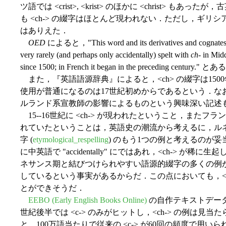
ツ語では <crist>, <krist> のほかに <christ> もあ
も <ch-> の綴字はほとんど現われない．ただし，ギリシア文字
はありえた．
OED
によると，"This word and its derivatives and cognate
very rarely (and perhaps only accidentally) spelt with
ch
- in Mid
since 1500; in French it began in the preceding century." と
また，『英語語源辞典』によると，<ch> の綴字は15
使用が普通になるのは17世紀初めからであるという．なお，
ルランド系宣教師の影響によるものという興味深い記述
15--16世紀に <ch-> が現われたということ，また
れていたということは，英語史の潮流から考えるに，ル
字 (
etymological_respelling
) のもう1つの例と考えるのが
に中英語で "accidentally" にではあれ，<ch-> 
ネサンス期と結びつけられやすい語源的綴字の多くの例
しているという事実があるからだ．この点においても，<Ch
とができそうだ．
EEBO (Early English Books Online)
の自作テキストデータ
世紀後半では <c-> のみがヒットし，<ch-> の例は見
と，100万語当たりで従来の <c-> が60回の頻度で用いられ