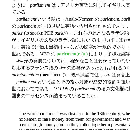
ように，
parliament
は，アメリカ英語に対してイギリス英
ている．
parliament
という語は，Anglo-Norman の
parlement
,
parl
の
parlement
が，13世紀に英語へ借用されたものであり，原義
parler
(to speak); PDE
parley
) ．これらの源となるラテン
が，イギリスの文献のラテン語においては，しばしば
pa
し，英語では借用当初は -
e
- などの綴字が一般的であり，
世紀である．
MED
の
parlement(e
(n.)
により，多様な綴
-
ia
- 形の発展については，確かなことはわかっていない
対応するフランス語の -
ier
の影響があったともされる (cf. post-
merciamentum
(merciament)) ．現代英語では，-
ia
- は発音
parliament
という語とその指示対象が歴史的役割を担い始めたのは，
世においてである．
OALD8
の
parliament
の項の文化欄に
国史のエッセンスが詰まっていることか．
The word 'parliament' was first used in the 13th century, wh
noblemen to raise money from them for government and wars.
have enough money, and so they called together representati