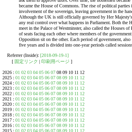
ask them to approve taxes. Over time, the noblemen became 
became the House of Commons. The rise of political parties in
involvement of the sovereign, leaving government in the hands
Although the UK is still officially governed by Her Majest
any real control over what happens in Parliament. Both th
meet in the Palace of Westminster, also called the Houses of
of seats facing each other where members of the government 
Opposition sit on the other. Each period of government, also
five years and is divided into one-year periods called sessions
Referrer (Inside):
[2018-09-19-1]
[
固定リンク
|
印刷用ページ
]
2026 :
01
02
03
04
05
06
07
08 09 10 11 12
2025 :
01
02
03
04
05
06
07
08
09
10
11
12
2024 :
01
02
03
04
05
06
07
08
09
10
11
12
2023 :
01
02
03
04
05
06
07
08
09
10
11
12
2022 :
01
02
03
04
05
06
07
08
09
10
11
12
2021 :
01
02
03
04
05
06
07
08
09
10
11
12
2020 :
01
02
03
04
05
06
07
08
09
10
11
12
2019 :
01
02
03
04
05
06
07
08
09
10
11
12
2018 :
01
02
03
04
05
06
07
08
09
10
11
12
2017 :
01
02
03
04
05
06
07
08
09
10
11
12
2016 :
01
02
03
04
05
06
07
08
09
10
11
12
2015 :
01
02
03
04
05
06
07
08
09
10
11
12