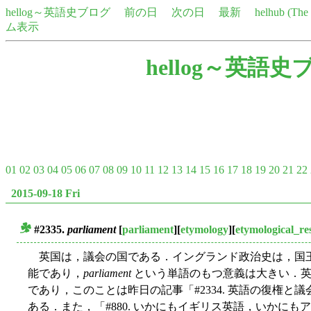
hellog～英語史ブログ
前の日
次の日
最新
helhub (Th
ム表示
hellog～英語史
01
02
03
04
05
06
07
08
09
10
11
12
13
14
15
16
17
18
19
20
21
22
2015-09-18 Fri
#2335.
parliament
[
parliament
][
etymology
][
etymological_re
■
英国は，議会の国である．イングランド政治史は，国
能であり，
parliament
という単語のもつ意義は大きい．英
であり，このことは昨日の記事「#2334. 英語の復権と議会
ある．また，「#880. いかにもイギリス英語，いかにもア