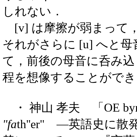
しれない．
[v] は摩擦が弱まって
それがさらに [u] へ
て，前後の母音に呑み込
程を想像することができ
・ 神山 孝夫 「OE by
"fa
th''er" ―英語史に散