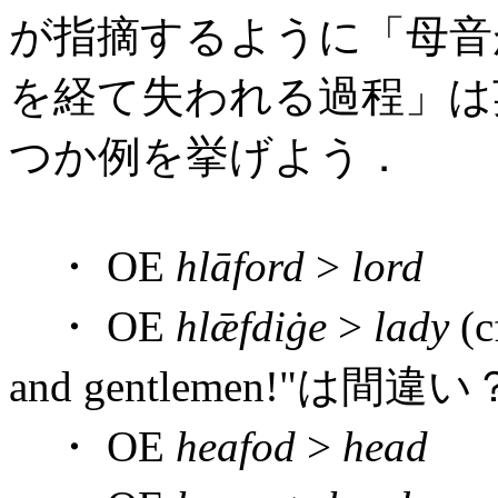
が指摘するように「母音が
を経て失われる過程」は
つか例を挙げよう．
・ OE
hlāford
>
lord
・ OE
hlǣfdiġe
>
lady
(c
and gentlemen!"は間違い
・ OE
heafod
>
head