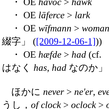
・ OE
havoc
>
hawk
・ OE
lāferce
>
lark
・ OE
wīfmann
>
woma
綴字」 (
[2009-12-06-1]
))
・ OE
hæfde
>
had
(cf.
はなく
has
,
had
なのか」 
ほかに
never
>
ne'er
,
ev
うし，
of clock
>
oclock
>