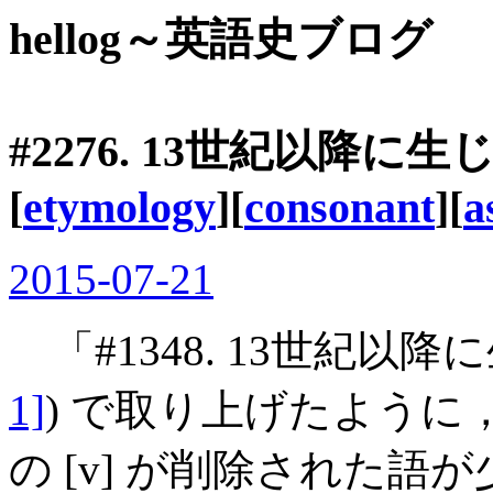
hellog～英語史ブログ
#2276. 13世紀以降に生
[
etymology
][
consonant
][
a
2015-07-21
「#1348. 13世紀以降
1]
) で取り上げたよう
の [v] が削除された語が