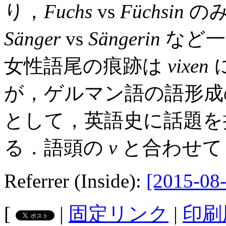
り，
Fuchs
vs
Füchsin
のみ
Sänger
vs
Sängerin
など一
女性語尾の痕跡は
vixen
が，ゲルマン語の語形成
として，英語史に話題を
る．語頭の
v
と合わせて
Referrer (Inside):
[2015-08-
[
|
固定リンク
|
印刷