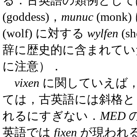
る．古英語の類例として
(goddess)，
munuc
(monk
(wolf) に対する
wylfen
(s
辞に歴史的に含まれて
に注意）．
vixen
に関していえば
ては，古英語には斜格
れるにすぎない．
MED
英語では
fixen
が現われ