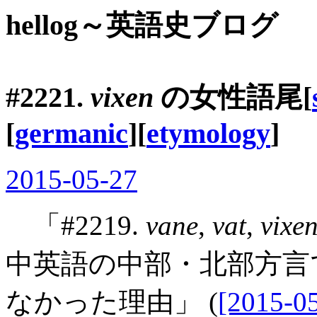
hellog～英語史ブログ
#2221.
vixen
の女性語尾[
[
germanic
][
etymology
]
2015-05-27
「#2219.
vane
,
vat
,
vixe
中英語の中部・北部方言
なかった理由」 (
[2015-05