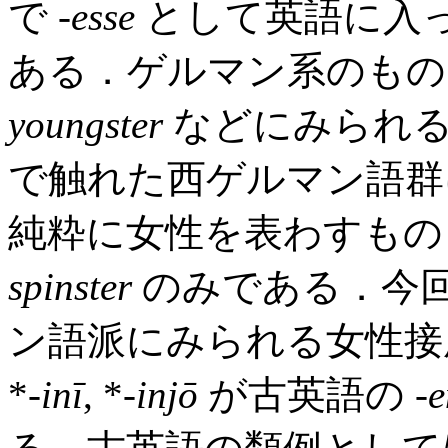
で -
esse
として英語に入
ある．ゲルマン系のものと
youngster
などにみられる
で触れた西ゲルマン語群に
純粋に女性を表わすもの
spinster
のみである．今回
ン語派にみられる女性接
*-
inī
, *-
injō
が古英語の -
e