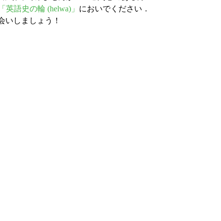
「英語史の輪 (helwa)」
においでください．
お会いしましょう！