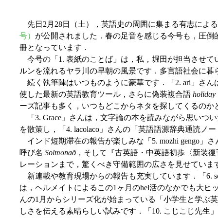
先日2月28日（土），英語史の周囲に集まる有志によ
号）
が公開されました．春の足音を感じる今号も，圧倒
冊となっています．
今号の「1. 表紙のことば」は，私，堀田が担当させて
ルンを流れるヤラ川の早朝の風景です．多言語社会に暮
続く執筆陣はいつものように豪華です．「2. ari」さん
使した最新の英語教育ツール，さらに偽装複合語
holiday
ーズ記事も多く，いつもどこからネタを探してくるのか
「3. Grace」さんは，文字論の本を読みながら思い
を散策し，「4. lacolaco」さんの「英語語源辞典通読
インド短期滞在の報告が楽しみな「5. mozhi geng
呼び名
Solmonað
，そして『古英語・中英語初歩〈新装復
レーションまで，驚くべき守備範囲の広さを見せていま
新連載や教育現場からの報告も充実しています．「6. so
は，ヘルメイトによるこの1ヶ月のhel活のなかでも大ヒッ
んの1月からシリーズ化が始まっている「小学生と学ぶ
しさを伝える素晴らしい試みです．「10. こじこじ先