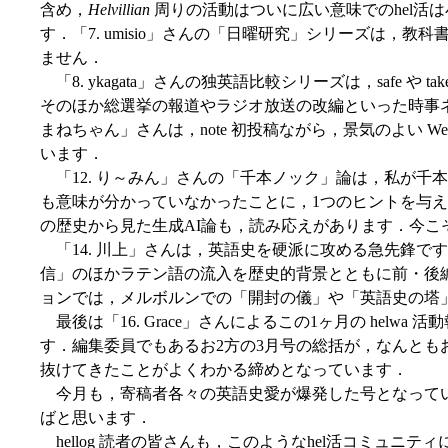
含め，
Helvillian
周りの活動はついに広い意味でのhel活
す．「7. umisio」さんの「日曜研究」シリーズは，
ません．
「8. ykagata」さんの独英語比較シリーズは，safe や
そのほか総選挙の報道やラジオ放送の改編といった時事ネ
まねちゃん」さんは，note 初投稿ながら，景気のよい We
います．
「12. り～みん」さんの「千本ノック」論は，私が千
も意味が分かっていなかったことに，1つのヒントを与えて
の歴史から見た生成AI論も，読み応えがあります．今こ
「14. 川上」さんは，英語史を硬派に攻める急先鋒で
信」のほかラテン語の流入を歴史的背景とともに前・後編
ョンでは，メルボルンでの「開封の儀」や「英語史の塔
最後は「16. Grace」さんによるこの1ヶ月の helwa 活
す．編集委員でもあるお2方の3月号の総括が，なんともお
抜けてきたことがよくわかる締めとなっています．
今月も，寄稿者各々の英語史愛が爆発した号となって
ばと思います．
hellog 読者の皆さんも，このようなhel活コミュニ