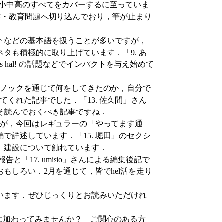
は小中高のすべてをカバーするに至っていま
教科書・教育問題へ切り込んでおり，筆が止まり
 take などの基本語を扱うことが多いですが，
タも積極的に取り上げています．「9. あ
s hal! の話題などでインパクトを与え始めて
本ノックを通じて何をしてきたのか，自分で
くれた記事でした．「13. 佐久間」さん
そ読んでおくべき記事ですね．
すが，今回はレギュラーの「やってます通
で詳述しています．「15. 堀田」のセクシ
」建設について触れています．
動報告と「17. umisio」さんによる編集後記で
もしろい．2月を通じて，皆でhel活を走り
います．ぜひじっくりとお読みいただけれ
ティに加わってみませんか？ ご関心のある方