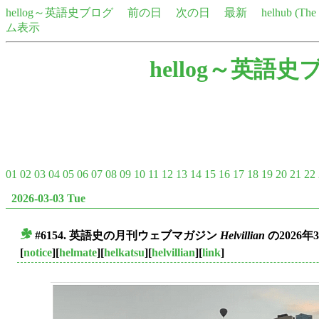
hellog～英語史ブログ
前の日
次の日
最新
helhub (Th
ム表示
hellog～英語史
01
02
03
04
05
06
07
08
09
10
11
12
13
14
15
16
17
18
19
20
21
22
2026-03-03 Tue
#6154. 英語史の月刊ウェブマガジン
Helvillian
の2026
■
[
notice
][
helmate
][
helkatsu
][
helvillian
][
link
]