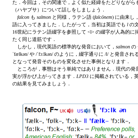
た．今回は，その関連で，よく似た経緯をたどりながら
（ハヤブサ）について話しをしましょう．
falcon
も
salmon
と同様，ラテン語 (
falcōnem
) に由来し
語に入ってきました．したがって，当初は英語でも
l
の
16世紀にラテン語綴字を参照して <l> の綴字が人為的
たく同じ道筋です．
しかし，現代英語の標準的な発音において，
salmon
の
ˈfælkən/ や /ˈfɔːlkən/ のように，綴字通りに /l
となって発音そのものを変化させた事例となります．
ところが，事態はそう単純ではありません．現代の発
実が浮かび上がってきます．
LPD3
に掲載されている，英米の一
の結果を見てみましょう．