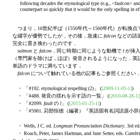
following decades the etymological type (e.g., <faulcon> an
counterpart so quickly that it would be the only spelling in eff
つまり，16世紀半ば（1550年代～1560年代）が転換
な綴字が優勢でしたが，その後，急速に
falcon
などの語
完全に置き換わったのです．
salmon
と
falcon
．同じ時期に同じような動機で
l
が挿入
（専門家を除けば，ほぼ）発音されるようになった．英
単語のドラマに満ちています．
falcon
について触れている他の記事もご参照ください
・ 「#192. etymological respelling (2)」 (
[2009-11-05-1]
)
・ 「#488. 発音の揺れを示す語の一覧」 (
[2010-08-28-1]
・ 「#2099.
fault
の
l
」 (
[2015-01-25-1]
)
・ 「#5981. 苅部恒徳（編著）『英語固有名詞語源小辞典
・ Wells, J C. ed.
Longman Pronunciation Dictionary
. 3rd e
・ Roach, Peter, James Hartman, and Jane Setter, eds.
Cambri