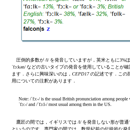
圧倒的多数が /l/ を発音していますが，英米ともに3%ほど
ˈfɔːkən/ などの古いタイプの発音を使用していることが
ます．さらに興味深いのは，
CEPD17
の記述です．この
用についての注釈があります．
Note: /ˈfɔː-/ is the usual British pronunciation among people 
ˈfɔː-/ and /ˈfɔːl-/ most usual among them in the US.
鷹匠の間では，イギリスでは /l/ を発音しない形が普
というのです．専門家の間では，数世紀前の伝統的な発