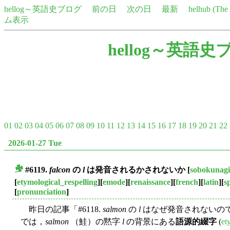
hellog～英語史ブログ
前の日
次の日
最新
helhub (Th
ム表示
hellog～英語史
01
02
03
04
05
06
07
08
09
10
11
12
13
14
15
16
17
18
19
20
21
22
2026-01-27 Tue
#6119.
falcon
の
l
は発音されるかされないか
[
sobokunag
■
[
etymological_respelling
][
emode
][
renaissance
][
french
][
latin
][
s
[
pronunciation
]
昨日の記事「#6118.
salmon
の
l
はなぜ発音されないのですか？
では，
salmon
（鮭）の黙字
l
の背景にある
語源的綴字
(
et