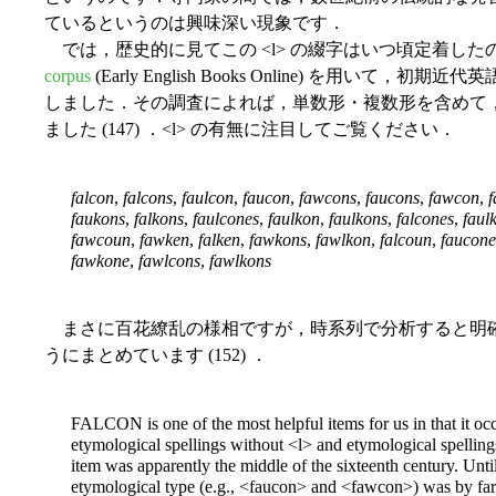
ているというのは興味深い現象です．
では，歴史的に見てこの <l> の綴字はいつ頃定着したのでしょうか
corpus
(Early English Books Online) を用いて，初期
しました．その調査によれば，単数形・複数形を含めて，
ました (147) ．<l> の有無に注目してご覧ください．
falcon
,
falcons
,
faulcon
,
faucon
,
fawcons
,
faucons
,
fawcon
,
f
faukons
,
falkons
,
faulcones
,
faulkon
,
faulkons
,
falcones
,
faul
fawcoun
,
fawken
,
falken
,
fawkons
,
fawlkon
,
falcoun
,
faucone
fawkone
,
fawlcons
,
fawlkons
まさに百花繚乱の様相ですが，時系列で分析すると明
うにまとめています (152) ．
FALCON is one of the most helpful items for us in that it oc
etymological spellings without <l> and etymological spellings 
item was apparently the middle of the sixteenth century. Unt
etymological type (e.g., <faucon> and <fawcon>) was by fa