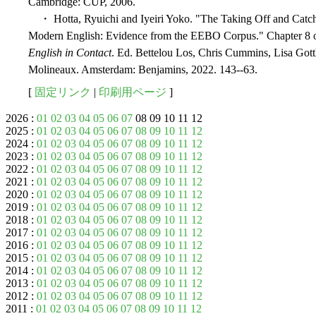
Cambridge: CUP, 2006.
・ Hotta, Ryuichi and Iyeiri Yoko. "The Taking Off and Catchi
Modern English: Evidence from the EEBO Corpus." Chapter 8 
English in Contact
. Ed. Bettelou Los, Chris Cummins, Lisa Go
Molineaux. Amsterdam: Benjamins, 2022. 143--63.
[
固定リンク
|
印刷用ページ
]
2026 :
01
02
03
04
05
06
07
08 09 10 11 12
2025 :
01
02
03
04
05
06
07
08
09
10
11
12
2024 :
01
02
03
04
05
06
07
08
09
10
11
12
2023 :
01
02
03
04
05
06
07
08
09
10
11
12
2022 :
01
02
03
04
05
06
07
08
09
10
11
12
2021 :
01
02
03
04
05
06
07
08
09
10
11
12
2020 :
01
02
03
04
05
06
07
08
09
10
11
12
2019 :
01
02
03
04
05
06
07
08
09
10
11
12
2018 :
01
02
03
04
05
06
07
08
09
10
11
12
2017 :
01
02
03
04
05
06
07
08
09
10
11
12
2016 :
01
02
03
04
05
06
07
08
09
10
11
12
2015 :
01
02
03
04
05
06
07
08
09
10
11
12
2014 :
01
02
03
04
05
06
07
08
09
10
11
12
2013 :
01
02
03
04
05
06
07
08
09
10
11
12
2012 :
01
02
03
04
05
06
07
08
09
10
11
12
2011 :
01
02
03
04
05
06
07
08
09
10
11
12