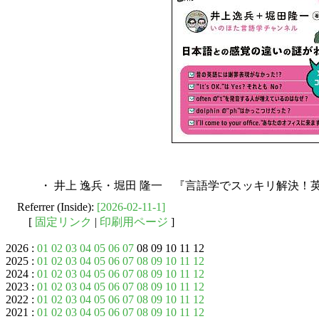
・ 井上 逸兵・堀田 隆一 『言語学でスッキリ解決！英
Referrer (Inside):
[2026-02-11-1]
[
固定リンク
|
印刷用ページ
]
2026 :
01
02
03
04
05
06
07
08 09 10 11 12
2025 :
01
02
03
04
05
06
07
08
09
10
11
12
2024 :
01
02
03
04
05
06
07
08
09
10
11
12
2023 :
01
02
03
04
05
06
07
08
09
10
11
12
2022 :
01
02
03
04
05
06
07
08
09
10
11
12
2021 :
01
02
03
04
05
06
07
08
09
10
11
12