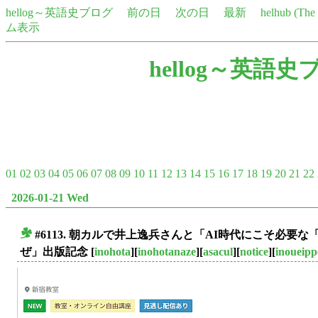
hellog～英語史ブログ
前の日
次の日
最新
helhub (Th
ム表示
hellog～英語史
01
02
03
04
05
06
07
08
09
10
11
12
13
14
15
16
17
18
19
20
21
22
2026-01-21 Wed
#6113. 朝カルで井上逸兵さんと「AI時代にこそ必要な
■
ぜ」出版記念
[
inohota
][
inohotanaze
][
asacul
][
notice
][
inoueipp