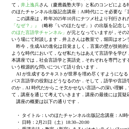
て，
井上逸兵
さん（慶應義塾大学）と私のコンビによる
のほたチャンネル出版記念講座：AI時代にこそ必要な「
この講座は，昨年2025年10月にナツメ社より刊行され
「なぜ？」』
（略称「いのほたなぜ」）の出版を記念しての
のほた言語学チャンネル」
が元となっていますが，その2人
いう場にて対談します．井上さんは教室で，堀田はオン
昨今，生成AIの進化は目覚ましく，言葉の壁が技術的
ような時代において，なぜ私たちはあえて言語学を学び
本講座では，社会言語学と英語史，それぞれを専門とす
いう根源的な問いについて語り合います．
AI が生成するテキストが世界を埋め尽くすようにな
パス言語学の役割はどうなるのか．そして，語学や言語
のか．AI 時代だからこそ欠かせない言語への深い理解
て，講座を通じて考えていきます．講座の最後には質疑
講座の概要は以下の通りです．
・ タイトル：いのほたチャンネル出版記念講座：AI
・ 日時：2月21日（土）18:30--20:00