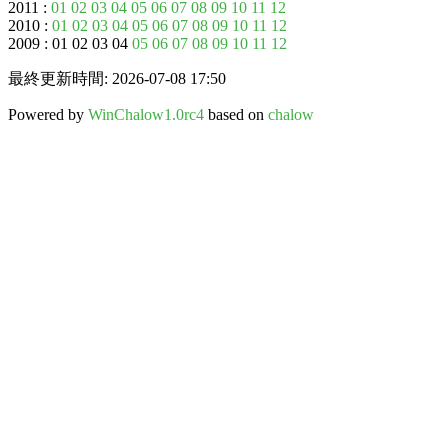
2011 :
01
02
03
04
05
06
07
08
09
10
11
12
2010 :
01
02
03
04
05
06
07
08
09
10
11
12
2009 : 01 02 03 04
05
06
07
08
09
10
11
12
最終更新時間: 2026-07-08 17:50
Powered by
WinChalow1.0rc4
based on
chalow