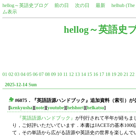
hellog～英語史ブログ
前の日
次の日
最新
helhub (Th
ム表示
hellog～英語史
01
02
03
04
05
06
07
08
09
10
11
12
13
14
15
16
17
18
19
20
21
22
2025-12-14 Sun
#6075．『英語語源ハンドブック』追加資料（索引）
■
[
kenkyusha
][
note
][
youtube
][
helshort
][
helkatsu
]
『英語語源ハンドブック』
が刊行されて半年が経ちま
り，ご好評いただいています．本書はJACETの基本10
て，その単語から広がる語源や英語史の世界を楽しんで