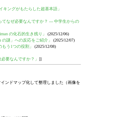
--- ヴァイキングがもたらした超基本語」
の wity you ってなぜ必要なんですか？ --- 中学生からの
された niman の化石的生き残り」
(2025/12/06)
の with you の謎」への反応をご紹介」
(2025/12/07)
th you のもう1つの役割」
(2025/12/08)
you って何故必要なんですか？」
]]
インドマップ化して整理しました（画像を