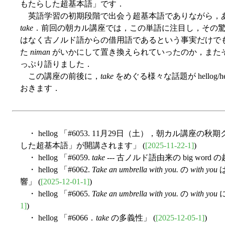
もたらした超基本語」です．
英語学習の初期段階で出会う超基本語でありながら，
take
．前回の朝カル講座では，この単語に注目し，その
はなく古ノルド語からの借用語であるという事実だけで
た
niman
がいかにして置き換えられていったのか，また
っぷり語りました．
この講座の前後に，
take
をめぐる様々な話題が hellog
おきます．
・ hellog 「#6053. 11月29日（土），朝カル講座の秋
した超基本語」が開講されます」 (
[2025-11-22-1]
)
・ hellog 「#6059.
take
--- 古ノルド語由来の big word
・ hellog 「#6062.
Take an umbrella with you.
の
with you
は
響」 (
[2025-12-01-1]
)
・ hellog 「#6065.
Take an umbrella with you.
の
with you
に
1]
)
・ hellog 「#6066．
take
の多義性」 (
[2025-12-05-1]
)