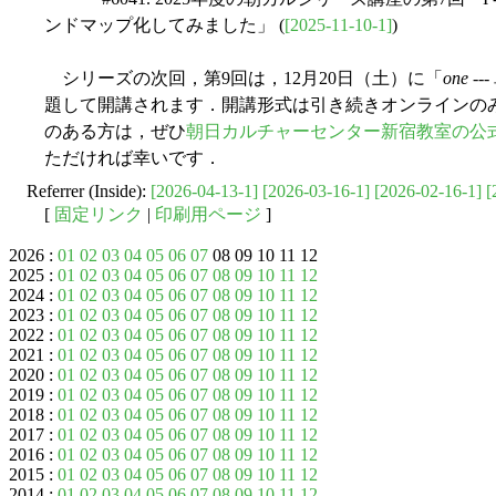
ンドマップ化してみました」 (
[2025-11-10-1]
)
シリーズの次回，第9回は，12月20日（土）に「
one
-
題して開講されます．開講形式は引き続きオンラインのみで，開講
のある方は，ぜひ
朝日カルチャーセンター新宿教室の公式
ただければ幸いです．
Referrer (Inside):
[2026-04-13-1]
[2026-03-16-1]
[2026-02-16-1]
[
[
固定リンク
|
印刷用ページ
]
2026 :
01
02
03
04
05
06
07
08 09 10 11 12
2025 :
01
02
03
04
05
06
07
08
09
10
11
12
2024 :
01
02
03
04
05
06
07
08
09
10
11
12
2023 :
01
02
03
04
05
06
07
08
09
10
11
12
2022 :
01
02
03
04
05
06
07
08
09
10
11
12
2021 :
01
02
03
04
05
06
07
08
09
10
11
12
2020 :
01
02
03
04
05
06
07
08
09
10
11
12
2019 :
01
02
03
04
05
06
07
08
09
10
11
12
2018 :
01
02
03
04
05
06
07
08
09
10
11
12
2017 :
01
02
03
04
05
06
07
08
09
10
11
12
2016 :
01
02
03
04
05
06
07
08
09
10
11
12
2015 :
01
02
03
04
05
06
07
08
09
10
11
12
2014 :
01
02
03
04
05
06
07
08
09
10
11
12