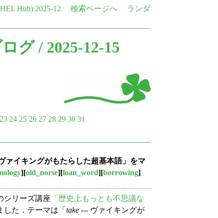
e HEL Hub)
2025-12
検索ページへ
ランダ
ブログ
/ 2025-12-15
23
24
25
26
27
28
29
30
31
-- ヴァイキングがもたらした超基本語」をマ
mology
][
old_norse
][
loan_word
][
borrowing
]
のシリーズ講座
「歴史上もっとも不思議な
ました．テーマは「
take
--- ヴァイキングが