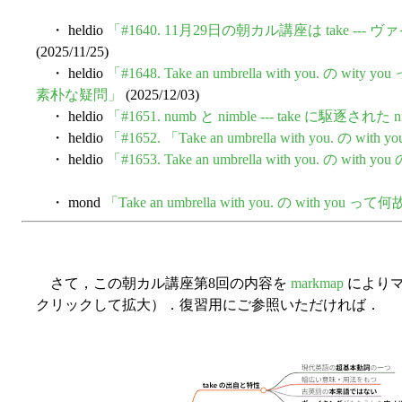
・ heldio
「#1640. 11月29日の朝カル講座は take 
(2025/11/25)
・ heldio
「#1648. Take an umbrella with you. 
素朴な疑問」
(2025/12/03)
・ heldio
「#1651. numb と nimble --- take に駆逐
・ heldio
「#1652. 「Take an umbrella with you. 
・ heldio
「#1653. Take an umbrella with you. の wi
・ mond
「Take an umbrella with you. の with 
さて，この朝カル講座第8回の内容を
markmap
によりマ
クリックして拡大）．復習用にご参照いただければ．