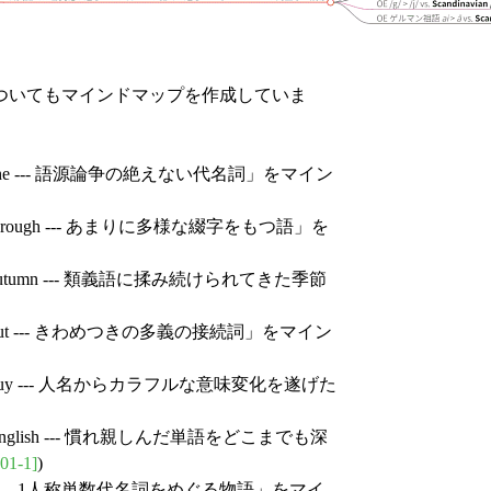
ついてもマインドマップを作成していま
he --- 語源論争の絶えない代名詞」をマイン
rough --- あまりに多様な綴字をもつ語」を
utumn --- 類義語に揉み続けられてきた季節
ut --- きわめつきの多義の接続詞」をマイン
guy --- 人名からカラフルな意味変化を遂げた
glish --- 慣れ親しんだ単語をどこまでも深
01-1]
)
I --- 1人称単数代名詞をめぐる物語」をマイ