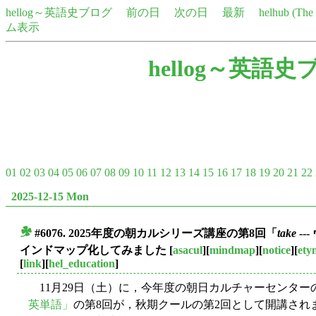
hellog～英語史ブログ
前の日
次の日
最新
helhub (Th
ム表示
hellog～英語史
01
02
03
04
05
06
07
08
09
10
11
12
13
14
15
16
17
18
19
20
21
22
2025-12-15 Mon
#6076. 2025年度の朝カルシリーズ講座の第8回「
take
-
■
インドマップ化してみました
[
asacul
][
mindmap
][
notice
][
ety
[
link
][
hel_education
]
11月29日（土）に，今年度の朝日カルチャーセンター
英単語」
の第8回が，秋期クールの第2回として開講され