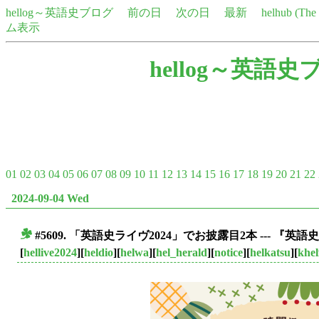
hellog～英語史ブログ
前の日
次の日
最新
helhub (Th
ム表示
hellog～英語史
01
02
03
04
05
06
07
08
09
10
11
12
13
14
15
16
17
18
19
20
21
22
2024-09-04 Wed
#5609. 「英語史ライヴ2024」でお披露目2本 --- 『
■
[
hellive2024
][
heldio
][
helwa
][
hel_herald
][
notice
][
helkatsu
][
khel