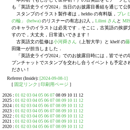
も「英語史ライヴ2024」当日のお披露目番組を通じて
スタンプのイラスト製作者は，heldio の有料版，
プレ
の輪」 (helwa)
のリスナーの有志お2人，
Lilimi さん
と
MIS
のキャラのイラストは必見です．そこに，古英語の挨拶
すので，大丈夫，日常遣いできます！
古英語文の監修は
小河舜さん
（上智大学）と khelf の
藤
田隆一が担当しました．
「英語史ライヴ2024」でのお披露目時には，皆でその場で
プンチャットでスタンプを交わし合うイベントも予定さ
ださい！
Referrer (Inside):
[2024-09-08-1]
[
固定リンク
|
印刷用ページ
]
2026 :
01
02
03
04
05
06
07
08 09 10 11 12
2025 :
01
02
03
04
05
06
07
08
09
10
11
12
2024 :
01
02
03
04
05
06
07
08
09
10
11
12
2023 :
01
02
03
04
05
06
07
08
09
10
11
12
2022 :
01
02
03
04
05
06
07
08
09
10
11
12
2021 :
01
02
03
04
05
06
07
08
09
10
11
12
2020 :
01
02
03
04
05
06
07
08
09
10
11
12