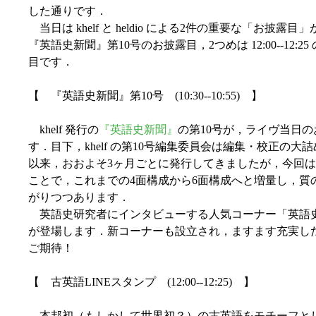
した通りです．
当日は khelf と heldio による2件の重要な「お披露目」が
『英語史新聞』第10号のお披露目，2つめは 12:00--12:
目です．
【 『英語史新聞』第10号 (10:30--10:55) 】
khelf 発行の
『英語史新聞』
の第10号が，ライヴ当日
す．目下，khelf の第10号編集委員会は編集・校正の大詰
以来，おおよそ3ヶ月ごとに発行してきましたが，今回は
ことで，これまでの4面構成から6面構成へと増量し，質
がりつつあります．
英語史研究者にインタビューする人気コーナー「英語
が登場します．新コーナーも設立され，ますます充実した紙
ご期待！
【 古英語LINEスタンプ (12:00--12:25) 】
本邦初（もしかして世界初？）の古英語をモチーフとし