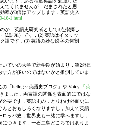
と思います．ある程度英語を勉強した
えてくれませんが，だまされたと思
効率が3倍はアップします．英語史入
10-18-1.html
なのか，英語史研究者として3点指摘し
・仏語系）です，(2) 英語はイタリッ
語です，(3) 英語の妙な綴字の何割
いていの大学で新学期が始まり，第2外国
おす方が多いのではないかと推測していま
ellog～英語史ブログ」や Voicy
「英
きました．両言語の関係を表面的にではな
が必要です．英語史の，とりわけ外面史に
ぐんとおもしろくなりますし，加えて英語
ーロッパ史，世界史も一緒に学べますし，
身につきます．一石二鳥どころではありま