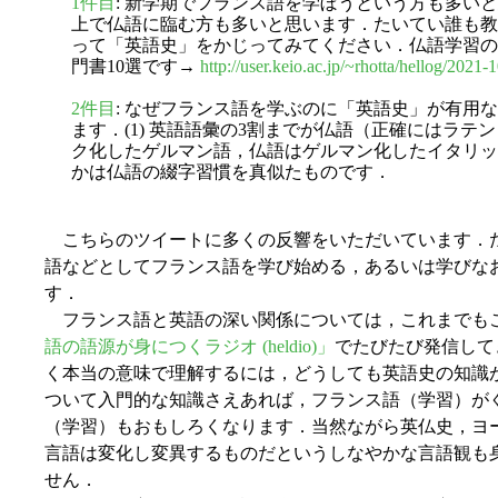
1件目
: 新学期でフランス語を学ぼうという方も多い
上で仏語に臨む方も多いと思います．たいてい誰も教
って「英語史」をかじってみてください．仏語学習の
門書10選です→
http://user.keio.ac.jp/~rhotta/hellog/2021-
2件目
: なぜフランス語を学ぶのに「英語史」が有用
ます．(1) 英語語彙の3割までが仏語（正確にはラテン
ク化したゲルマン語，仏語はゲルマン化したイタリック
かは仏語の綴字習慣を真似たものです．
こちらのツイートに多くの反響をいただいています．た
語などとしてフランス語を学び始める，あるいは学びな
す．
フランス語と英語の深い関係については，これまでもこの「h
語の語源が身につくラジオ (heldio)」
でたびたび発信して
く本当の意味で理解するには，どうしても英語史の知識
ついて入門的な知識さえあれば，フランス語（学習）が
（学習）もおもしろくなります．当然ながら英仏史，ヨ
言語は変化し変異するものだというしなやかな言語観も
せん．