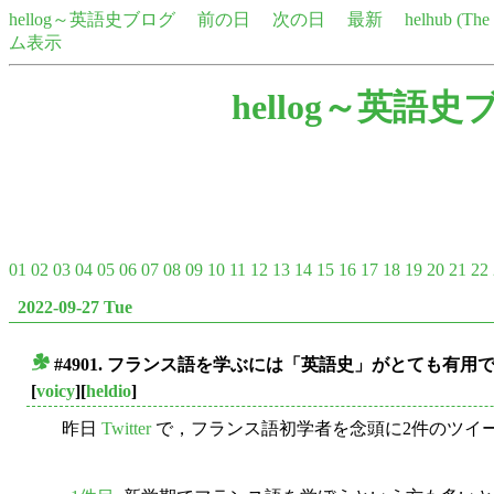
hellog～英語史ブログ
前の日
次の日
最新
helhub (Th
ム表示
hellog～英語史
01
02
03
04
05
06
07
08
09
10
11
12
13
14
15
16
17
18
19
20
21
22
2022-09-27 Tue
#4901. フランス語を学ぶには「英語史」がとても有用
■
[
voicy
][
heldio
]
昨日
Twitter
で，フランス語初学者を念頭に2件のツイ