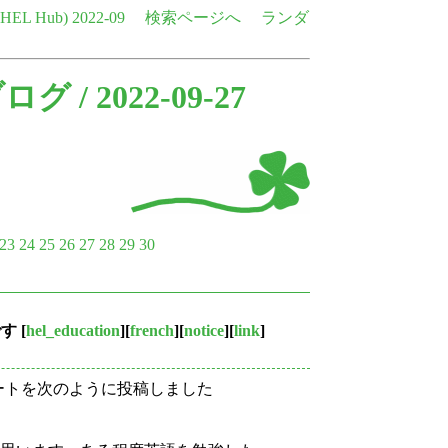
e HEL Hub)
2022-09
検索ページへ
ランダ
ブログ
/ 2022-09-27
23
24
25
26
27
28
29
30
です
[
hel_education
][
french
][
notice
][
link
]
ートを次のように投稿しました