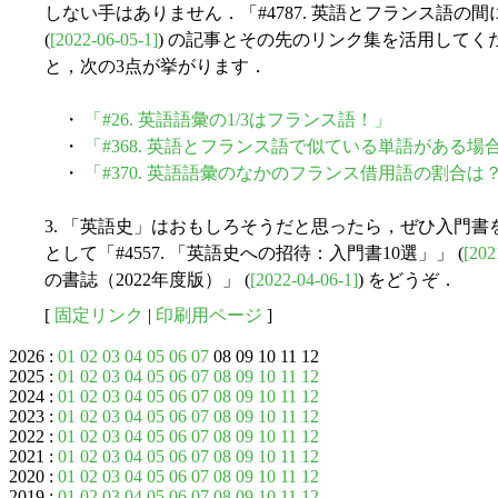
しない手はありません．「#4787. 英語とフランス語
(
[2022-06-05-1]
) の記事とその先のリンク集を活用してくださ
と，次の3点が挙がります．
・
「#26. 英語語彙の1/3はフランス語！」
・
「#368. 英語とフランス語で似ている単語がある場
・
「#370. 英語語彙のなかのフランス借用語の割合は？
3. 「英語史」はおもしろそうだと思ったら，ぜひ入門
として「#4557. 「英語史への招待：入門書10選」」 (
[202
の書誌（2022年度版）」 (
[2022-04-06-1]
) をどうぞ．
[
固定リンク
|
印刷用ページ
]
2026 :
01
02
03
04
05
06
07
08 09 10 11 12
2025 :
01
02
03
04
05
06
07
08
09
10
11
12
2024 :
01
02
03
04
05
06
07
08
09
10
11
12
2023 :
01
02
03
04
05
06
07
08
09
10
11
12
2022 :
01
02
03
04
05
06
07
08
09
10
11
12
2021 :
01
02
03
04
05
06
07
08
09
10
11
12
2020 :
01
02
03
04
05
06
07
08
09
10
11
12
2019 :
01
02
03
04
05
06
07
08
09
10
11
12