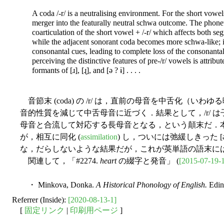
A coda /-r/ is a neutralising environment. For the short vowels n
merger into the featurally neutral schwa outcome. The phoneti
coarticulation of the short vowel + /-r/ which affects both se
while the adjacent sonorant coda becomes more schwa-like; i
consonantal cues, leading to complete loss of the consonantal p
perceiving the distinctive features of pre-/r/ vowels is attribut
formants of [ɹ], [ɻ], and [ə ? ɨ] . . . .
音節末 (coda) の /r/ は，直前の母音を中舌化（いわゆ
音的性質を減じて中舌母音に近づく．結果として，/r/ 
母音と合流して対応する長母音となる，という顛末だ．
が，相互に同化 (
assimilation
) し，ついには弛緩しきった 
な，だらしないような結果だが，これが英単語の語末に
関連して，「#2274.
heart
の綴字と発音」 (
[2015-07-19-
・ Minkova, Donka.
A Historical Phonology of English.
Edin
Referrer (Inside):
[2020-08-13-1]
[
固定リンク
|
印刷用ページ
]