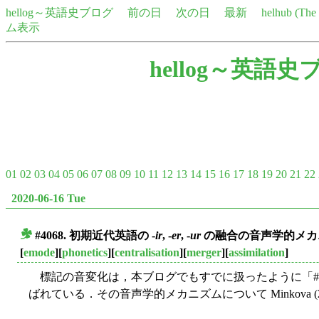
hellog～英語史ブログ
前の日
次の日
最新
helhub (Th
ム表示
hellog～英語史
01
02
03
04
05
06
07
08
09
10
11
12
13
14
15
16
17
18
19
20
21
22
2020-06-16 Tue
#4068. 初期近代英語の -
ir
, -
er
, -
ur
の融合の音声学的メカ
■
[
emode
][
phonetics
][
centralisation
][
merger
][
assimilation
]
標記の音変化は，本ブログでもすでに扱ったように「#3507. N
ばれている．その音声学的メカニズムについて Minkova (2