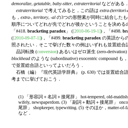
demoralize
,
getatable
,
baby-sitter
,
extraterritorial
などがある
extraterritorial
で考えてみると，この語は
extra-(territori-
も，
extra
-,
territory
, -
al
の3つの形態素が同時に結合した
順序についてどれが先でどれが後かということを決める
「#418.
bracketing paradox
」 (
[2010-06-19-1]
)，「#498.
br
(
[2010-09-07-1]
)，「#499.
bracketing paradox
の英語からの
照されたい．そこで挙げた数々の例はいずれも並置総合
品詞転換 (
conversion
) あるいはゼロ派生 (zero-deriva
blockhead
のような (subordinative) exocentric 
で並置総合語といってよいだろう．
石橋（編）『現代英語学辞典』 (p. 630) では並置
考までに挙げておこう．
(1) 「形容詞＋名詞＋接尾辞」 hot-tempered, old-maid
wifely, newspaperdom. (3) 「副詞＋動詞＋接尾辞」 oncom
尾辞」 shopkeeper, typewriting. (5) そのほか，matter-o
など．