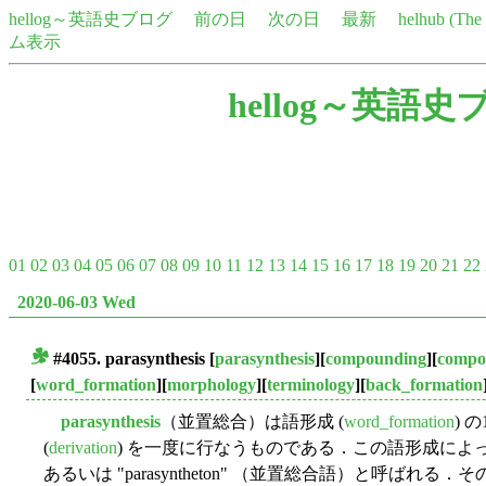
hellog～英語史ブログ
前の日
次の日
最新
helhub (Th
ム表示
hellog～英語史
01
02
03
04
05
06
07
08
09
10
11
12
13
14
15
16
17
18
19
20
21
22
2020-06-03 Wed
#4055.
parasynthesis
[
parasynthesis
][
compounding
][
compo
■
[
word_formation
][
morphology
][
terminology
][
back_formation
parasynthesis
（並置総合）は語形成 (
word_formation
) 
(
derivation
) を一度に行なうものである．この語形成によって作られた語
あるいは "parasyntheton" （並置総合語）と呼ばれ