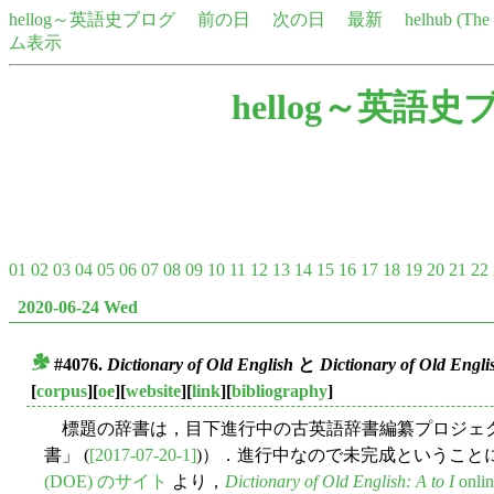
hellog～英語史ブログ
前の日
次の日
最新
helhub (Th
ム表示
hellog～英語史
01
02
03
04
05
06
07
08
09
10
11
12
13
14
15
16
17
18
19
20
21
22
2020-06-24 Wed
#4076.
Dictionary of Old English
と
Dictionary of Old Engl
■
[
corpus
][
oe
][
website
][
link
][
bibliography
]
標題の辞書は，目下進行中の古英語辞書編纂プロジェクトの所
書」 (
[2017-07-20-1]
)）．進行中なので未完成ということ
(DOE) のサイト
より，
Dictionary of Old English: A to I
onlin