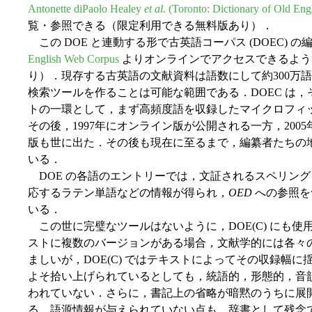
Antonette diPaolo Healey
et al.
(Toronto: Dictionary of Old Engl
覧・参照できる（限定利用できる無料版あり）．
この DOE と連動する形で古英語コーパス (DOEC) 
English Web Corpus
よりオンラインでアクセスできるよう
り）．現存する古英語の文献資料は語数にして約300万
検索ツールを作ることは可能な範囲である．DOEC は，
トの一環として，まず高頻度語を収録したマイクロフィッシ
その後，1997年にオンライン版が公開される一方，2005年に
版も世に出た．その後も現在に至るまで，編纂者たちの
いる．
DOE の各語のエントリーでは，文証されるスペリン
応するラテン単語などの情報が得られ，
OED
への参照を
いる．
この世に完璧なツールはないように，DOE(C) にも
ストに複数のバージョンがある場合，文献学的には各々の単語の
ましいが，DOE(C) ではテキストによってその収録幅に揺れが
よそ拾い上げられているとしても，統語的，形態的，音韻的な意
われていない．さらに，書記上の省略が暗黙のうちに展
る．語源情報が与えられていない点も，辞書として残念