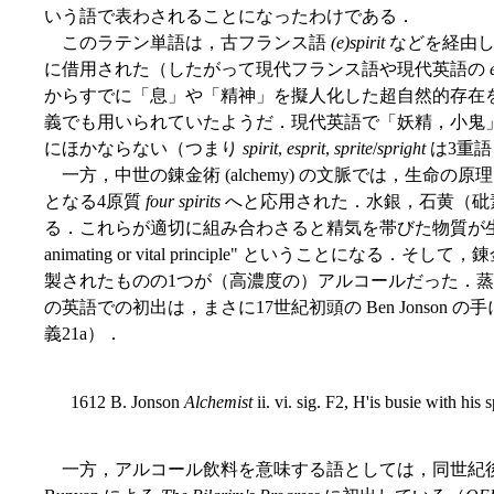
いう語で表わされることになったわけである．
このラテン単語は，古フランス語
(e)spirit
などを経由し
に借用された（したがって現代フランス語や現代英語の
からすでに「息」や「精神」を擬人化した超自然的存在を指
義でも用いられていたようだ．現代英語で「妖精，小鬼
にほかならない（つまり
spirit
,
esprit
,
sprite
/
spright
は3重
一方，中世の錬金術 (alchemy) の文脈では，生命の原
となる4原質
four spirits
へと応用された．水銀，石黄（砒
る．これらが適切に組み合わさると精気を帯びた物質が生ま
animating or vital principle" ということになる．そ
製されたものの1つが（高濃度の）アルコールだった．
の英語での初出は，まさに17世紀初頭の Ben Jonson の
義21a）．
1612 B. Jonson
Alchemist
ii. vi. sig. F2, H'is busie with his 
一方，アルコール飲料を意味する語としては，同世紀後半