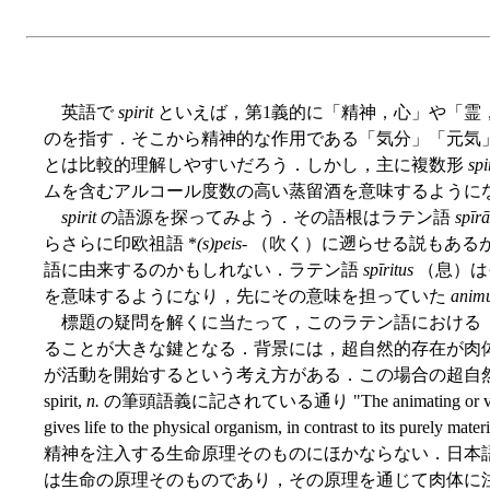
英語で
spirit
といえば，第1義的に「精神，心」や「霊
のを指す．そこから精神的な作用である「気分」「元気
とは比較的理解しやすいだろう．しかし，主に複数形
spi
ムを含むアルコール度数の高い蒸留酒を意味するように
spirit
の語源を探ってみよう．その語根はラテン語
spīrā
らさらに印欧祖語 *
(s)peis
- （吹く）に遡らせる説もあ
語に由来するのかもしれない．ラテン語
spīritus
（息）は
を意味するようになり，先にその意味を担っていた
anim
標題の疑問を解くに当たって，このラテン語における
ることが大きな鍵となる．背景には，超自然的存在が肉
が活動を開始するという考え方がある．この場合の超自
spirit,
n.
の筆頭語義に記されている通り "The animating or vital princ
gives life to the physical organism, in contrast to its purely
精神を注入する生命原理そのものにほかならない．日本
は生命の原理そのものであり，その原理を通じて肉体に