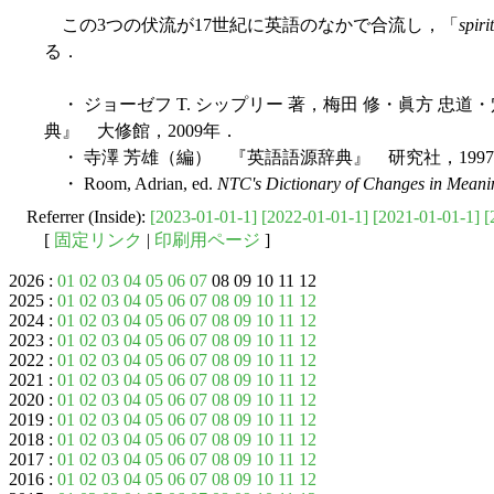
この3つの伏流が17世紀に英語のなかで合流し，「
spirit
る．
・ ジョーゼフ T. シップリー 著，梅田 修・眞方 忠道
典』 大修館，2009年．
・ 寺澤 芳雄（編） 『英語語源辞典』 研究社，199
・ Room, Adrian, ed.
NTC's Dictionary of Changes in Meani
Referrer (Inside):
[2023-01-01-1]
[2022-01-01-1]
[2021-01-01-1]
[
[
固定リンク
|
印刷用ページ
]
2026 :
01
02
03
04
05
06
07
08 09 10 11 12
2025 :
01
02
03
04
05
06
07
08
09
10
11
12
2024 :
01
02
03
04
05
06
07
08
09
10
11
12
2023 :
01
02
03
04
05
06
07
08
09
10
11
12
2022 :
01
02
03
04
05
06
07
08
09
10
11
12
2021 :
01
02
03
04
05
06
07
08
09
10
11
12
2020 :
01
02
03
04
05
06
07
08
09
10
11
12
2019 :
01
02
03
04
05
06
07
08
09
10
11
12
2018 :
01
02
03
04
05
06
07
08
09
10
11
12
2017 :
01
02
03
04
05
06
07
08
09
10
11
12
2016 :
01
02
03
04
05
06
07
08
09
10
11
12