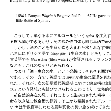
Bunyan による
The Pilgrim's Progress
に初出している（
OE
1684 J. Bunyan
Pilgrim's Progress
2nd Pt. ii. 67 He gave m
little Bottle of Spirits .
こうして，単なる水にアルコールという
spirit
を注入す
る飲み物ができあがり，その飲み物自体も同じ単語で表
しかし，酒のことを生命が吹き込まれた水とみなす発
ハネ伝にギリシア語で
ὕδωρ ζῶν
（生命の水）とあり，こ
古英語でも
lifes wǣter
(life's water) が文証される．フラ
なども，これのなぞりとみられる．
つまり「酒＝生命の水」という発想は，そもそも西洋
である．その一方で，英語では
spirit
が生命の原理を表わ
れた．それが，次の初期近代英語期にかけて錬金術の文
水」という発想とも結びつけられることにより，世俗的
超自然的存在の息，それによって生み出された精神，
命を吹き込む錬金術の原質，そこから精製されたアルコール
spirit
は千数百年にわたる意味変化の長い旅を続けてきた