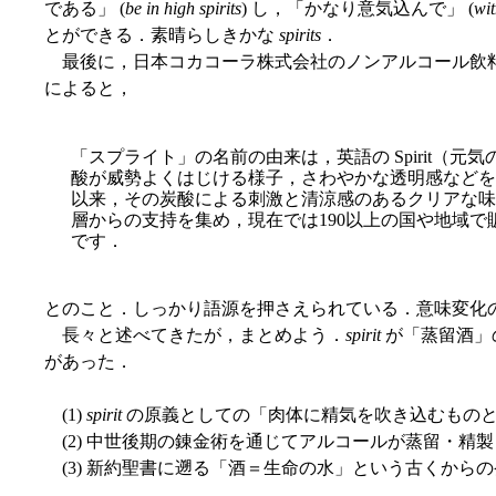
である」 (
be in high spirits
) し，「かなり意気込んで」 (
wit
とができる．素晴らしきかな
spirits
．
最後に，日本コカコーラ株式会社のノンアルコール飲料「スプラ
によると，
「スプライト」の名前の由来は，英語の Spirit（元気の
酸が威勢よくはじける様子，さわやかな透明感などを表
以来，その炭酸による刺激と清涼感のあるクリアな味
層からの支持を集め，現在では190以上の国や地域
です．
とのこと．しっかり語源を押さえられている．意味変化
長々と述べてきたが，まとめよう．
spirit
が「蒸留酒」
があった．
(1)
spirit
の原義としての「肉体に精気を吹き込むもの
(2) 中世後期の錬金術を通じてアルコールが蒸留・精
(3) 新約聖書に遡る「酒＝生命の水」という古くからの