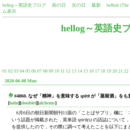
hellog～英語史ブログ
前の日
次の日
最新
helhub (Th
ム表示
hellog～英語史
01
02
03
04
05
06
07
08
09
10
11
12
13
14
15
16
17
18
19
20
21
22
2020-06-08 Mon
#4060. なぜ「精神」を意味する
spirit
が「蒸留酒」をも
■
[
latin
][
doublet
][
alchemy
]
6月6日の朝日新聞朝刊11面の「ことばサプリ」欄に
「
いう話題が掲載された．英単語
spirit(s)
の語誌について，
を提供したので，その際に調べて考えたことを以下にま