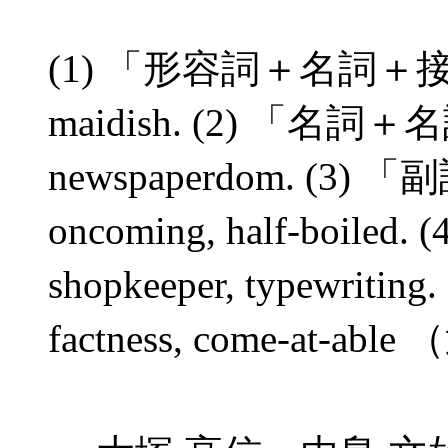
(1) 「形容詞＋名詞＋接尾辞」
maidish. (2) 「名詞＋
newspaperdom. (
oncoming, half-bo
shopkeeper, typewriti
factness, come-at