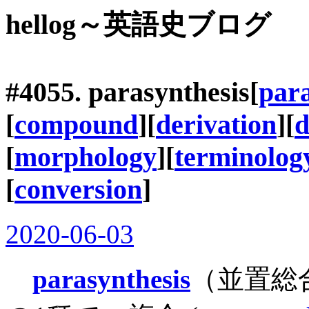
hellog～英語史ブログ
#4055.
parasynthesis
[
para
[
compound
][
derivation
][
d
[
morphology
][
terminolog
[
conversion
]
2020-06-03
parasynthesis
（並置総