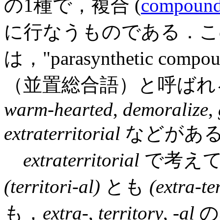
の1種で，複合 (
compound
に行なうものである．こ
は，"parasynthetic compo
（並置総合語）と呼ばれ
warm-hearted
,
demoralize
,
extraterritorial
などがあ
extraterritorial
で考え
(territori-al)
とも
(extra-te
も，
extra
-,
territory
, -
al
の