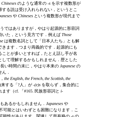
や
Chineses
のような通常の -
s
を示す複数形が
帰する説は受け入れられない，というとこ
paneses
や
Chineses
という複数形が現代まで
うではありますが，やはり起源的に形容詞
効いた，という見方です．例えば
Those
se
は複数名詞として「日本人たち」とも解
できます．つまり両義的です．起源的にも
ることが多いとすれば，たとえ話し手が名
として理解するかもしれません．歴とした
，長い時間の末に，やはり本来の
Japanese
の
せん．
，
the English
,
the French
,
the Scottish
,
the
する「?人」が -
(e)s
を取らず，集合的に
cf. 「#165. 民族形容詞と
i
-
もあるかもしれません．
Japaneses
や
発音が不可能とはいわずとも困難になります．こ
能性があります．関連して所有格の -
s
の