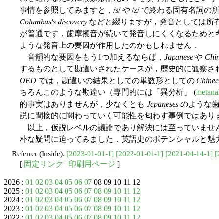
事情を参照してみますと，/s/ や /z/ で終わる固有名詞
Columbus's discovery
などと綴りますが，発音としては所有格に
が普通です．歯摩擦音が続いて発音しにくくなるためと
ような発音上の要因が作用したのかもしれません．
音韻的な要因をもう1つ加えるならば，
Japanese
や
Chi
するものとして勘違いされたケースが，歴史的に観察さ
OED
では，勘違いの結果としての単数形としての
Chinee
ちろんこのような勘違い（専門的には「異分析」 (
metanal
的事実はありませんが，少なくとも
Japaneses
のような歯
説に間接的に関わっていく可能性を匂わす事例ではあり
以上，仮説レベルの議論であり解決には至っていませ
朴な疑問に迫ってみました．英語史のポテンシャルと魅
Referrer (Inside):
[2023-01-01-1]
[2022-01-01-1]
[2021-04-14-1]
[
[
固定リンク
|
印刷用ページ
]
2026 :
01
02
03
04
05
06
07
08 09 10 11 12
2025 :
01
02
03
04
05
06
07
08
09
10
11
12
2024 :
01
02
03
04
05
06
07
08
09
10
11
12
2023 :
01
02
03
04
05
06
07
08
09
10
11
12
2022 :
01
02
03
04
05
06
07
08
09
10
11
12