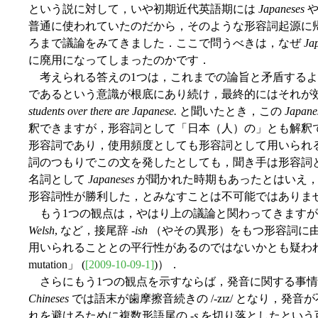
という説に対して，いや初期近代英語期には
Japaneses
普通に使われていたのだから，そのような形容詞起源に
ろまで議論をみてきました．ここで問うべきは，なぜ
Ja
に廃用になってしまったのかです．
考えられる答えの1つは，これまでの論旨と矛盾するよ
であるという意識が根底にあり続け，最終的にはそれが
students over there are Japanese.
と聞いたとき，この
Japane
釈できますが，形容詞として「日本（人）の」とも解釈
形容詞であり，使用頻度としても形容詞として用いられ
詞のつもりでこの文を発したとしても，聞き手は形容詞
名詞として
Japaneses
が聞かれた時期もあったとはいえ
形容詞性が勝利した，とみなすことは不可能ではありま
もう1つの観点は，やはり上の議論と関わってきますが
Welsh
, など，接尾辞 -
ish
（やその異形）をもつ形容詞に由来
用いられることとの平行性があるのではないかとも疑われます（
mutation」 (
[2009-10-09-1]
)）．
さらにもう1つの観点を示すならば，発音に関する事情
Chineses
では語末が歯摩擦音続きの /-zɪz/ となり，
れを避けるために複数形語尾の -
s
を切り落としたという可