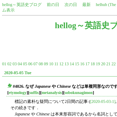
hellog～英語史ブログ
前の日
次の日
最新
helhub (Th
ム表示
hellog～英語史
01
02
03
04
05
06
07
08
09
10
11
12
13
14
15
16
17
18
19
20
21
22
2020-05-05 Tue
#4026. なぜ
Japanese
や
Chinese
などは単複同形なのですか
■
[
etymology
][
suffix
][
metanalysis
][
sobokunagimon
]
標記の素朴な疑問について2日間の記事 (
[2020-05-03-1]
その続きです．
Japanese
や
Chinese
は本来形容詞であるから名詞として