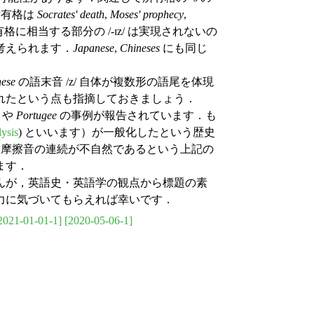
の所有格は
Socrates' death
,
Moses' prophecy
,
相当する部分の /-ɪz/ は実現されないの
考えられます．
Japanese
,
Chineses
にも同じ
nese
の語末音 /z/ 自体が複数形の語尾を体現
れたという点も指摘しておきましょう．
や
Portugee
の事例が報告されています．も
ysis
) といいます）が一般化したという歴史
摩擦音の連続が不自然であるという上記の
ます．
んが，英語史・英語学の観点から標題の素
力に気づいてもらえれば幸いです．
2021-01-01-1]
[2020-05-06-1]