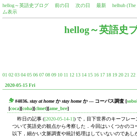
hellog～英語史ブログ
前の日
次の日
最新
helhub (Th
ム表示
hellog～英語史
01
02
03
04
05
06
07
08
09
10
11
12
13
14
15
16
17
18
19
20
21
22
2020-05-15 Fri
#4036.
stay at home
か
stay home
か --- コーパス調査
[
sob
■
[
coca
][
coha
][
clmet
][
ame_bre
]
昨日の記事 (
[2020-05-14-1]
) で，目下世界のキーフレ
ついて英語史の観点から考察した．今回はいくつかのコ
以下，細かい文脈調査や統計処理はしていないのであし