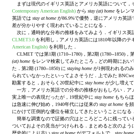
まずは現代のイギリス英語とアメリカ英語について，
Contemporary American English)
から
stay (at) home
をレンマ
英語では
stay at home
が86.9%で優勢，逆にアメリカ英
差が分かりやすく現われていることになる．
次に，通時的な分布の推移をみてみよう．イギリス英
CLMET3.0
を利用し，アメリカ英語には1810年以降の
American English)
を利用した．
CLMET では第1期 (1710--1780)，第2期 (1780--1850
(at) home
をレンマ検索してみたところ，どの時期におい
た．第2期 (1780--1850) に
staying home
が1例現われるのみ
られていなかったといってよさそうだ．上でみた BNCw
勘案すると，おそらく20世紀中に
stay home
が少し増えて
一方，アメリカ英語での分布の推移がおもしろい．ア
実上唯一の表現だったが，19世紀中に
stay home
もちらほ
は急速に伸び始め，1940年代には従来の
stay at home
を頻
にかけて圧倒的な優位を確立してきたということになる
簡単な調査なので証拠の穴はところどころに残ってい
ついておよその見当がつけられる．まとめると次のように
歴史的により古い
stay at home
がデフォルトで，
stay home