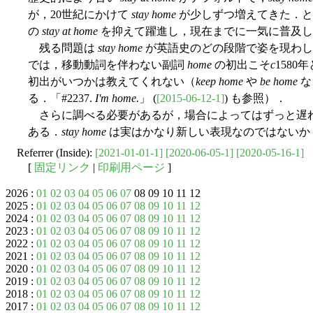
が，20世紀にかけて
stay home
が少しずつ増えてきた．と
の
stay at home
を抑えて躍進し，現在までに一気に普及し
残る問題は
stay home
が英語史のどの段階で姿を現わし
では，移動動詞を伴わない副詞
home
の初出こそ
c
158
初出がいつかは教えてくれない（
keep home
や
be home
な
る．「#2237.
I'm home.
」 (
[2015-06-12-1]
) も参照）．
さらに調べる必要があるが，場合によってはずっと遅
ある．
stay home
は実はかなり新しい表現なのではないか
Referrer (Inside):
[2021-01-01-1]
[2020-06-05-1]
[2020-05-16-1]
[
固定リンク
|
印刷用ページ
]
2026 :
01
02
03
04
05
06
07
08 09 10 11 12
2025 :
01
02
03
04
05
06
07
08
09
10
11
12
2024 :
01
02
03
04
05
06
07
08
09
10
11
12
2023 :
01
02
03
04
05
06
07
08
09
10
11
12
2022 :
01
02
03
04
05
06
07
08
09
10
11
12
2021 :
01
02
03
04
05
06
07
08
09
10
11
12
2020 :
01
02
03
04
05
06
07
08
09
10
11
12
2019 :
01
02
03
04
05
06
07
08
09
10
11
12
2018 :
01
02
03
04
05
06
07
08
09
10
11
12
2017 :
01
02
03
04
05
06
07
08
09
10
11
12