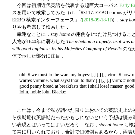
今回は初期近代英語を代表する超巨大コーパス
Early E
スを用いて検索してみた（cf. 「#3117. EEBO corpus が
EEBO 検索インターフェース」 (
[2018-09-18-1]
)) ．
stay h
りやも考慮して検索した．
幸運なことに，
stay home
の用例を1つだけ見つけることができた．
人物が1640年に著わした
The rebellion a tragedy: as it was a
with good applause, by his Majesties Company of Revells
のな
体で示した部分に注目．
old: # we must to the wars my boyes: [.] [.] [.] virm: # how mast
warres virmine, what sayst thou to that? [.] [.] [.] virm: # not
good penny bread at breakfasts that i shall lose! master, good
Iohn, noble john Blacke:
これは，今まで私が調べた限りにおいての英語史上の
ら後期近代英語期だったかもしれないという予想は読み
い表現とはいってはよいだろう．なお，
stay at home
も検
て常に用いられており，合計で1108例もあるから，両