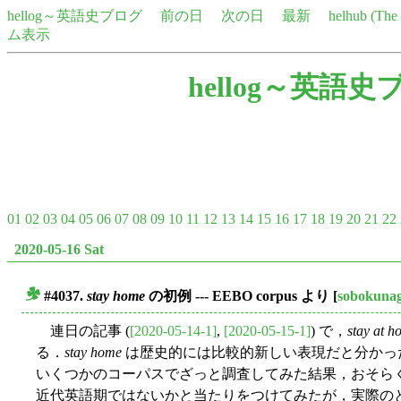
hellog～英語史ブログ
前の日
次の日
最新
helhub (Th
ム表示
hellog～英語史
01
02
03
04
05
06
07
08
09
10
11
12
13
14
15
16
17
18
19
20
21
22
2020-05-16 Sat
#4037.
stay home
の初例 --- EEBO corpus より
[
sobokuna
■
連日の記事 (
[2020-05-14-1]
,
[2020-05-15-1]
) で，
stay at h
る．
stay home
は歴史的には比較的新しい表現だと分かっ
いくつかのコーパスでざっと調査してみた結果，おそら
近代英語期ではないかと当たりをつけてみたが，実際の