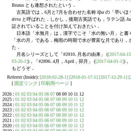
Brutus とも連想されたという．
古英語では，6月と7月を合わせた名称
līþa
の「早いほう
ǣrra
と呼ばれた．しかし，後期古英語でも，ラテン語
Ju
証されていることを付け加えておきたい．
日本語「水無月」は，漢字でこそ「水の無い月」と書
「水の月」である．梅雨の時期で水が豊富な月であり，
た．
月名シリーズとして「#2910. 月名の由来」 (
[2017-04-15
03-26-1]
)，「#2896. 4月，April，卯月」 (
[2017-04-01-1]
)，
もどうぞ．
Referrer (Inside):
[2018-02-28-1]
[2018-01-17-1]
[2017-12-29-1]
[
[
固定リンク
|
印刷用ページ
]
2026 :
01
02
03
04
05
06
07
08 09 10 11 12
2025 :
01
02
03
04
05
06
07
08
09
10
11
12
2024 :
01
02
03
04
05
06
07
08
09
10
11
12
2023 :
01
02
03
04
05
06
07
08
09
10
11
12
2022 :
01
02
03
04
05
06
07
08
09
10
11
12
2021 :
01
02
03
04
05
06
07
08
09
10
11
12
2020 :
01
02
03
04
05
06
07
08
09
10
11
12
2019 :
01
02
03
04
05
06
07
08
09
10
11
12