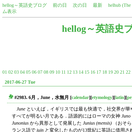
hellog～英語史ブログ
前の日
次の日
最新
helhub (Th
ム表示
hellog～英語史
01
02
03
04
05
06
07
08
09
10
11
12
13
14
15
16
17
18
19
20
21
22
2017-06-27 Tue
#2983. 6月，June，水無月
[
calendar
][
etymology
][
latin
][
pe
■
June
といえば，イギリスでは最も快適で，社交界が華
すべてが明るい月である．語源的にはローマの女神
Juno
Junonius
から異形として発展した
Junius (mensis)
（おそら
ランス語で
juin
と変化したものが13世紀に英語に借用された．Cae