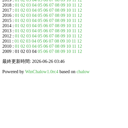
2018 :
01
02
03
04
05
06
07
08
09
10
11
12
2017 :
01
02
03
04
05
06
07
08
09
10
11
12
2016 :
01
02
03
04
05
06
07
08
09
10
11
12
2015 :
01
02
03
04
05
06
07
08
09
10
11
12
2014 :
01
02
03
04
05
06
07
08
09
10
11
12
2013 :
01
02
03
04
05
06
07
08
09
10
11
12
2012 :
01
02
03
04
05
06
07
08
09
10
11
12
2011 :
01
02
03
04
05
06
07
08
09
10
11
12
2010 :
01
02
03
04
05
06
07
08
09
10
11
12
2009 : 01 02 03 04
05
06
07
08
09
10
11
12
最終更新時間: 2026-06-26 03:46
Powered by
WinChalow1.0rc4
based on
chalow